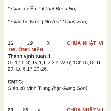
*
Giáo xứ Êa Tul
(hạt Buôn Hô).
*
Giáo họ Krông Nô
(hạt Giang Sơn).
16
19
X
CHÚA NHẬT VI
THƯỜNG NIÊN.
Thánh vịnh tuần II
.
Gr 17,5-8; Tv 1,1-2.3.4 và 6; 1Cr 15,12.16-
20; Lc 6,17.20-26.
CMTC:
Giáo xứ Vinh Trung
(hạt Giang Sơn).
23
26
X
CHÚA NHẬT VII