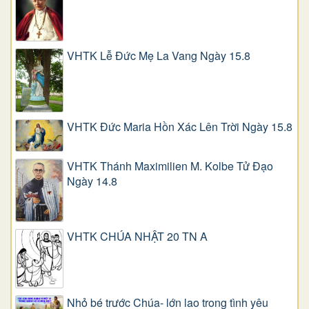
VHTK Lễ Đức Mẹ La Vang Ngày 15.8
VHTK Đức Maria Hồn Xác Lên Trời Ngày 15.8
VHTK Thánh Maximilien M. Kolbe Tử Đạo
Ngày 14.8
VHTK CHÚA NHẬT 20 TN A
Nhỏ bé trước Chúa- lớn lao trong tình yêu