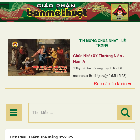
TRANG NHẤT
GIỚI THIỆU
GIÁO XỨ
TIN MỪNG CHÚA NHẬT - LỄ
DÒNG TU
TRỌNG
BAN MỤC VỤ
Chúa Nhật XX Thường Niên -
Năm A
ĐOÀN THỂ CG
“Này bà, bà có lòng mạnh tin. Bà
muốn sao thì được vậy.” (Mt 15,28)
LINH MỤC
Đọc các tin khác ➥
ĐIỂM HÀNH HƯƠNG
Lịch Chầu Thánh Thể tháng 02-2025