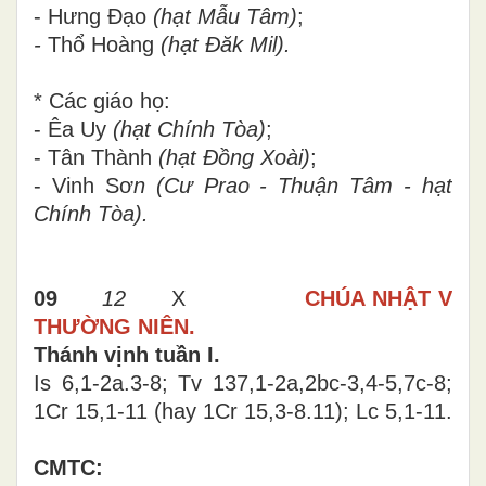
- Hưng Đạo
(hạt Mẫu Tâm)
;
-
Thổ Hoàng
(hạt Đăk Mil).
* Các giáo họ:
- Êa Uy
(hạt Chính Tòa)
;
- Tân Thành
(hạt Đồng Xoài)
;
- Vinh Sơ
n (Cư Prao - Thuận Tâm - hạt
Chính Tòa).
09
12
X
CHÚA NHẬT V
THƯỜNG NIÊN.
Thánh vịnh tuần I.
Is 6,1-2a.3-8; Tv 137,1-2a,2bc-3,4-5,7c-8;
1Cr 15,1-11 (hay 1Cr 15,3-8.11); Lc 5,1-11.
CMTC: