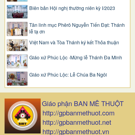
Biên bản Hội nghị thường niên kỳ I/2023
Tân linh mục Phêrô Nguyễn Tiến Đạt: Thánh
lễ tạ ơn
Việt Nam và Tòa Thánh ký kết Thỏa thuận
Giáo xứ Phúc Lộc -Mừng lễ Thánh Đa Minh
Giáo xứ Phúc Lộc: Lễ Chúa Ba Ngôi
Giáo phận BAN MÊ THUỘT
http://gpbanmethuot.com
http://gpbanmethuot.net
http://gpbanmethuot.vn