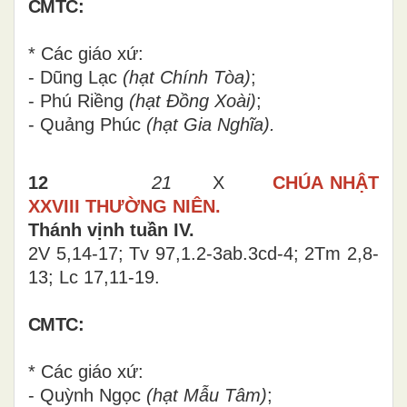
CMTC:
* Các giáo xứ:
- Dũng Lạc
(hạt Chính Tòa)
;
- Phú Riềng
(hạt Đồng Xoài)
;
- Quảng Phúc
(hạt Gia Nghĩa).
12
21
X
CHÚA NHẬT
XXVIII THƯỜNG NIÊN.
Thánh vịnh tuần IV.
2V 5,14-17; Tv 97,1.2-3ab.3cd-4; 2Tm 2,8-
13; Lc 17,11-19
.
CMTC:
* Các giáo xứ:
- Quỳnh Ngọc
(hạt Mẫu Tâm)
;