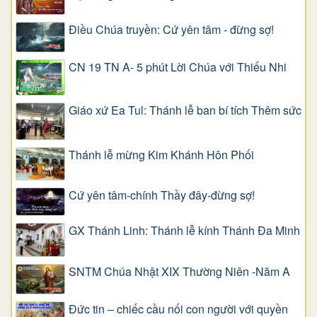
Điều Chúa truyền: Cứ yên tâm - đừng sợ!
CN 19 TN A- 5 phút Lời Chúa với Thiếu Nhi
Giáo xứ Ea Tul: Thánh lễ ban bí tích Thêm sức
Thánh lễ mừng Kim Khánh Hôn Phối
Cứ yên tâm-chính Thầy đây-đừng sợ!
GX Thánh Linh: Thánh lễ kính Thánh Đa Minh
SNTM Chúa Nhật XIX Thường Niên -Năm A
Đức tin – chiếc cầu nối con người với quyền