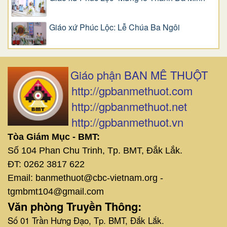
Giáo xứ Phúc Lộc: Lễ Chúa Ba Ngôi
Giáo phận BAN MÊ THUỘT
http://gpbanmethuot.com
http://gpbanmethuot.net
http://gpbanmethuot.vn
Tòa Giám Mục - BMT:
Số 104 Phan Chu Trinh, Tp. BMT, Đắk Lắk.
ĐT: 0262 3817 622
Email: banmethuot@cbc-vietnam.org -
tgmbmt104@gmail.com
Văn phòng Truyền Thông:
Số 01 Trần Hưng Đạo, Tp. BMT, Đắk Lắk.