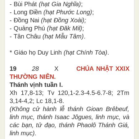
- Bùi Phát
(hạt Gia Nghĩa)
;
- Long Điền
(hạt Phước Long)
;
- Đồng Nai
(hạt Đồng Xoài);
- Quảng Phú
(hạt Đăk Mil)
;
- Tân Châu
(hạt Mẫu Tâm)
.
*
G
iáo họ Duy Linh
(hạt Chính Tòa)
.
19
28
X
CHÚA NHẬT
XXIX
THƯỜNG NIÊN.
Thánh vịnh tuần I.
Xh 17,8-13; Tv 120,1-2.3-4.5-6.7-8; 2Tm
3,14-4,2; Lc 18,1-8
.
(Không cử hành lễ
t
hánh Gioan Brêbeuf,
linh mục, thánh Isaac Jôgues, linh mục, và
các bạn, tử đạo,
t
hánh Phaolô Thánh Giá,
linh mục).