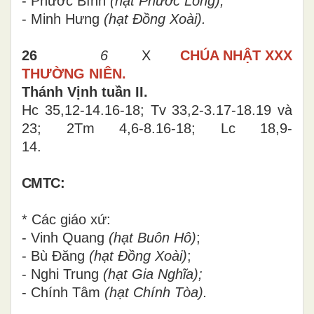
- Phước Bình
(hạt Phước Long);
- Minh Hưng
(hạt Đồng Xoài).
26
6
X
CHÚA NHẬT
XXX
THƯỜNG NIÊN.
Thánh Vịnh tuần II.
Hc 35,12-14.16-18; Tv 33,2-3.17-18.19 và
23; 2Tm 4,6-8.16-18; Lc 18,9-
14.
CMTC:
* Các giáo xứ:
- Vinh Quang
(hạt Buôn Hô)
;
- Bù Đăng
(hạt Đồng Xoài)
;
- Nghi Trung
(hạt Gia Nghĩa);
- Chính Tâm
(hạt Chính Tòa).