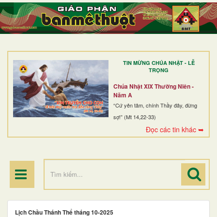
TRANG NHẤT
GIỚI THIỆU
GIÁO XỨ
TIN MỪNG CHÚA NHẬT - LỄ
DÒNG TU
TRỌNG
BAN MỤC VỤ
Chúa Nhật XIX Thường Niên -
Năm A
ĐOÀN THỂ CG
“Cứ yên tâm, chính Thầy đây, đừng
sợ!” (Mt 14,22-33)
LINH MỤC
Đọc các tin khác ➥
ĐIỂM HÀNH HƯƠNG
Lịch Chầu Thánh Thể tháng 10-2025