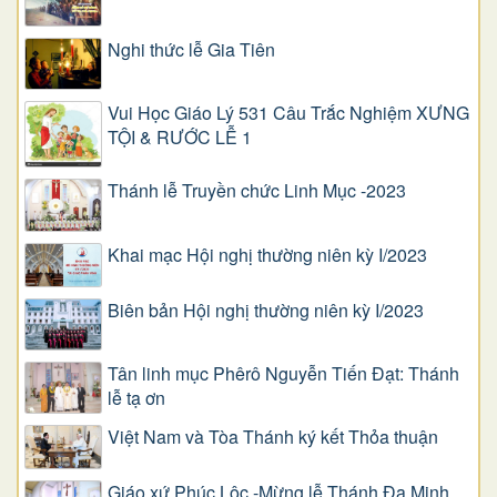
Nghi thức lễ Gia Tiên
Vui Học Giáo Lý 531 Câu Trắc Nghiệm XƯNG
TỘI & RƯỚC LỄ 1
Thánh lễ Truyền chức Linh Mục -2023
Khai mạc Hội nghị thường niên kỳ I/2023
Biên bản Hội nghị thường niên kỳ I/2023
Tân linh mục Phêrô Nguyễn Tiến Đạt: Thánh
lễ tạ ơn
Việt Nam và Tòa Thánh ký kết Thỏa thuận
Giáo xứ Phúc Lộc -Mừng lễ Thánh Đa Minh