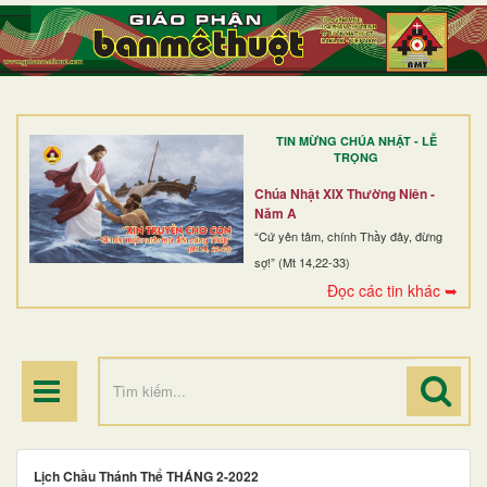
TRANG NHẤT
GIỚI THIỆU
GIÁO XỨ
TIN MỪNG CHÚA NHẬT - LỄ
DÒNG TU
TRỌNG
BAN MỤC VỤ
Chúa Nhật XIX Thường Niên -
Năm A
ĐOÀN THỂ CG
“Cứ yên tâm, chính Thầy đây, đừng
sợ!” (Mt 14,22-33)
LINH MỤC
Đọc các tin khác ➥
ĐIỂM HÀNH HƯƠNG
Lịch Chầu Thánh Thể THÁNG 2-2022