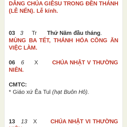
DÂNG CHÚA GIÊSU TRONG ĐỀN THÁNH
(LỄ NẾN).
Lễ kính.
03
3
Tr
Thứ Năm đầu tháng
.
MÙNG BA TẾT,
THÁNH HÓA CÔNG ĂN
VIỆC LÀM.
06
6
X
CHÚA NHẬT V THƯỜNG
NIÊN.
CMTC:
* Giáo xứ Êa Tul
(hạt Buôn Hô).
13
13
X
CHÚA NHẬT VI THƯỜNG