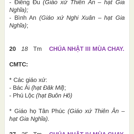
- Điêng Đu
(Giáo xứ Thiên Ân – hạt Gia
Nghĩa);
- Bình An
(Giáo xứ Nghi Xuân – hạt Gia
Nghĩa
)
;
20
18
Tm
CHÚA NHẬT III MÙA CHAY.
CMTC:
* Các giáo xứ:
- Bác Ái
(hạt Đăk Mil)
;
- Phú Lộc
(hạt Buôn Hô)
* Giáo họ Tân Phúc
(Giáo xứ Thiên Ân –
hạt Gia Nghĩa).