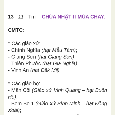
13
11
Tm
CHÚA NHẬT II MÙA CHAY
.
CMTC:
* Các giáo xứ:
- Chính Nghĩa
(hạt Mẫu Tâm)
;
- Giang Sơn
(hạt Giang Sơn)
;
- Thiên Phước
(hạt Gia Nghĩa)
;
- Vinh An
(hạt Đăk Mil).
* Các giáo họ:
- Mân Côi
(Giáo xứ Vinh Quang – hạt Buôn
Hô)
;
- Bom Bo 1
(Giáo xứ Bình Minh – hạt Đồng
Xoài)
;