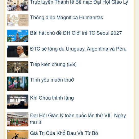
Trực tuyến Thánh lễ Bế mạc Đại Hội Giáo Lý
Thông điệp Magnifica Humanitas
Bài hát chủ đề ĐH Giới trẻ TG Seoul 2027
ĐTC sẽ tông du Uruguay, Argentina và Pêru
Tiếp kiến chung (5/8)
Tình yêu muôn thuở
Khi Chúa thinh lặng
Đại Hội Giáo lý toàn quốc lần thứ VII - Ngày
thứ 3
Giá Trị Của Khổ Ðau Và Từ Bỏ