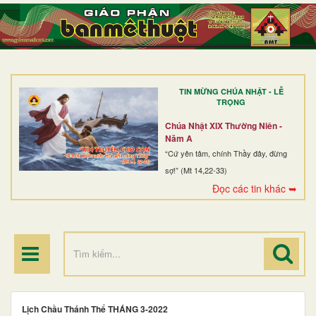
TRANG NHẤT
GIỚI THIỆU
GIÁO XỨ
TIN MỪNG CHÚA NHẬT - LỄ
DÒNG TU
TRỌNG
BAN MỤC VỤ
Chúa Nhật XIX Thường Niên -
Năm A
ĐOÀN THỂ CG
“Cứ yên tâm, chính Thầy đây, đừng
sợ!” (Mt 14,22-33)
LINH MỤC
Đọc các tin khác ➥
ĐIỂM HÀNH HƯƠNG
Lịch Chầu Thánh Thể THÁNG 3-2022