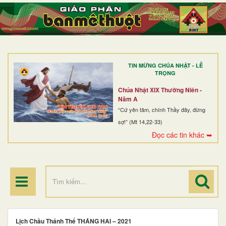
TRANG NHẤT
GIỚI THIỆU
GIÁO XỨ
TIN MỪNG CHÚA NHẬT - LỄ
DÒNG TU
TRỌNG
BAN MỤC VỤ
Chúa Nhật XIX Thường Niên -
Năm A
ĐOÀN THỂ CG
“Cứ yên tâm, chính Thầy đây, đừng
sợ!” (Mt 14,22-33)
LINH MỤC
Đọc các tin khác ➥
ĐIỂM HÀNH HƯƠNG
Lịch Chầu Thánh Thể THÁNG HAI – 2021