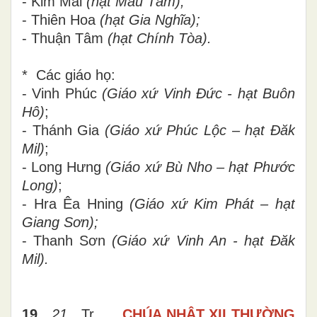
- Kim Mai
(hạt Mẫu Tâm);
- Thiên Hoa
(hạt Gia Nghĩa);
- Thuận Tâm
(hạt Chính Tòa).
* Các giáo họ:
- Vinh Phúc
(
Giáo xứ
Vinh Đức - hạt Buôn
Hô)
;
- Thánh Gia
(
Giáo xứ
Phúc Lộc – hạt Đăk
Mil)
;
- Long Hưng
(
Giáo xứ
Bù Nho –
hạt Phước
Long
)
;
- Hra Êa Hning
(
Giáo xứ
Kim Phát – hạt
Giang Sơn);
- Thanh Sơn
(
Giáo xứ
Vinh An - hạt Đăk
Mil).
19
21
Tr
CHÚA NHẬT XII THƯỜNG