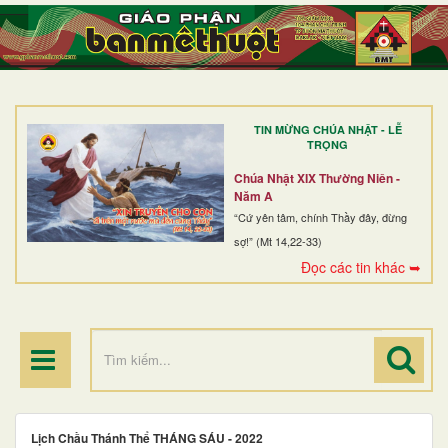
TRANG NHẤT
GIỚI THIỆU
GIÁO XỨ
TIN MỪNG CHÚA NHẬT - LỄ
DÒNG TU
TRỌNG
BAN MỤC VỤ
Chúa Nhật XIX Thường Niên -
Năm A
ĐOÀN THỂ CG
“Cứ yên tâm, chính Thầy đây, đừng
sợ!” (Mt 14,22-33)
LINH MỤC
Đọc các tin khác ➥
ĐIỂM HÀNH HƯƠNG
Lịch Chầu Thánh Thể THÁNG SÁU - 2022