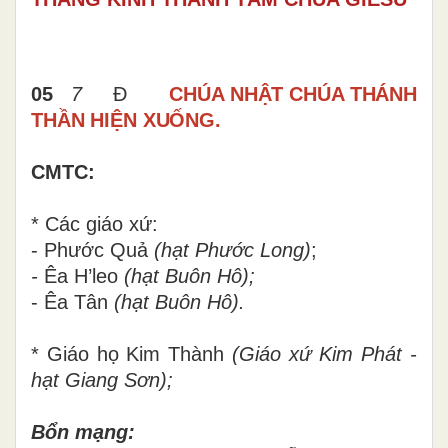
05
7
Đ
CHÚA NHẬT
CHÚA THÁNH
THẦN HIỆN XUỐNG.
CMTC:
* Các giáo xứ:
- Phước Quả
(hạt Phước Long)
;
-
Êa H’leo
(hạt Buôn Hô);
- Êa Tân
(hạt Buôn Hô).
* Giáo họ Kim Thành
(
Giáo xứ
Kim Phát -
hạt Giang Sơn);
Bổn mạng: