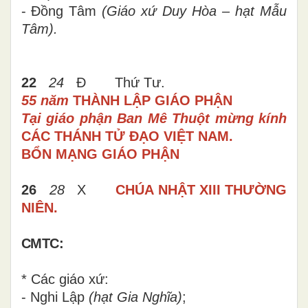
-
Đồng Tâm
(
Giáo xứ
Duy Hòa –
hạt Mẫu
Tâm
).
22
24
Đ Thứ Tư.
55 năm
THÀNH LẬP GIÁO PHẬN
Tại giáo phận Ban Mê Thuột
mừng kính
CÁC THÁNH TỬ ĐẠO VIỆT NAM.
BỔN MẠNG GIÁO PHẬN
26
28
X
CHÚA NHẬT XIII THƯỜNG
NIÊN.
CMTC:
* Các giáo xứ:
- Nghi Lập
(hạt Gia Nghĩa)
;