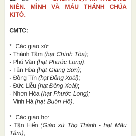
NIÊN. MÌNH VÀ MÁU THÁNH CHÚA
KITÔ.
CMTC:
* Các giáo xứ:
- Thánh Tâm
(
hạt Chính Tòa
)
;
- Phú Văn
(
hạt Phước Long
)
;
- Tân Hòa
(
hạt Giang Sơn
)
;
- Đồng Tín
(hạt Đồng Xoài)
;
- Đức Liễu
(hạt Đồng Xoài)
;
- Nhơn Hòa
(
hạt Phước Long
);
- Vinh Hà
(
hạt Buôn Hô
)
.
* Các g
iáo họ
:
- Tận Hiến
(
Giáo xứ
Thọ Thành
- hạt Mẫu
Tâm
)
;