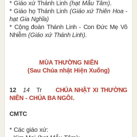
* Giáo xứ
Thánh Linh
(hạt Mẫu Tâm).
* Giáo họ Thánh Linh
(
Giáo xứ
Thiên Hoa -
hạt Gia Nghĩa)
* Cộng đoàn
Thánh Linh - Con Đức Mẹ Vô
Nhiễm
(
Giáo xứ
Thánh Linh).
MÙA THƯỜNG NIÊN
(Sau Chúa nhật Hiện Xuống)
12
14
Tr
CHÚA NHẬT XI THƯỜNG
NIÊN -
CHÚA BA NGÔI.
CMTC
* Các giáo xứ: