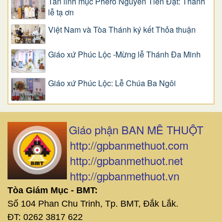
Tân linh mục Phêrô Nguyễn Tiến Đạt: Thánh
lễ tạ ơn
Việt Nam và Tòa Thánh ký kết Thỏa thuận
Giáo xứ Phúc Lộc -Mừng lễ Thánh Đa Minh
Giáo xứ Phúc Lộc: Lễ Chúa Ba Ngôi
Giáo phận BAN MÊ THUỘT
http://gpbanmethuot.com
http://gpbanmethuot.net
http://gpbanmethuot.vn
Tòa Giám Mục - BMT:
Số 104 Phan Chu Trinh, Tp. BMT, Đắk Lắk.
ĐT: 0262 3817 622