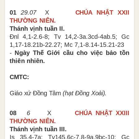
01
29.07
X
CHÚA
NHẬT XXII
THƯỜNG NIÊN.
Thánh vịnh tuần II
.
Đnl 4,1-2.6-8; Tv 14,2-3a.3cd-4ab.5; Gc
1,17-18.21b-22.27; Mc 7,1-8.14-15.21-23
-
Ngày Thế Giới cầu cho việc bảo tồn
thiên nhiên.
CMTC:
Giáo xứ Đồng Tâm
(hạt Đồng Xoài).
08
6
X
CHÚA
NHẬT XXIII
THƯỜNG NIÊN.
Thánh vịnh tuần III.
Is 35,4-7a; Tv145,6c-7.8-9a.9bc-10;
Gc