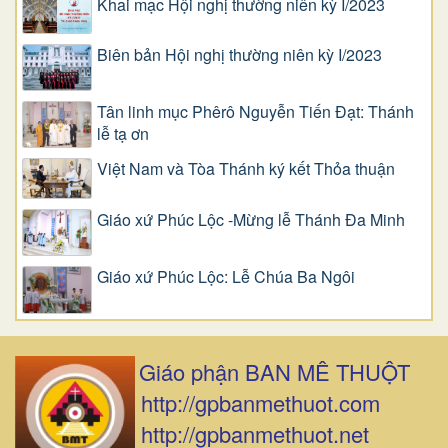
Khai mạc Hội nghị thường niên kỳ I/2023
Biên bản Hội nghị thường niên kỳ I/2023
Tân linh mục Phêrô Nguyễn Tiến Đạt: Thánh
lễ tạ ơn
Việt Nam và Tòa Thánh ký kết Thỏa thuận
Giáo xứ Phúc Lộc -Mừng lễ Thánh Đa Minh
Giáo xứ Phúc Lộc: Lễ Chúa Ba Ngôi
Giáo phận BAN MÊ THUỘT
http://gpbanmethuot.com
http://gpbanmethuot.net