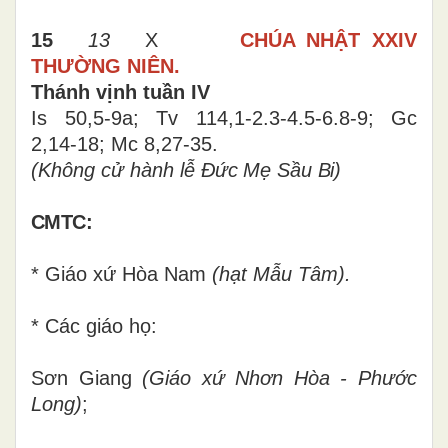
15
13
X
CHÚA NHẬT
XXIV
THƯỜNG NIÊN.
Thánh vịnh tuần IV
Is 50,5-9a; Tv 114,1-2.3-4.5-6.8-9; Gc
2,14-18; Mc 8,27-35.
(Không cử hành lễ
Đức Mẹ Sầu Bi)
CMTC:
* Giáo xứ Hòa Nam
(hạt Mẫu Tâm).
* Các giáo họ:
Sơn Giang
(Giáo xứ Nhơn Hòa - Phước
Long)
;