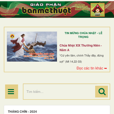
TRANG NHẤT
GIỚI THIỆU
GIÁO XỨ
TIN MỪNG CHÚA NHẬT - LỄ
DÒNG TU
TRỌNG
BAN MỤC VỤ
Chúa Nhật XIX Thường Niên -
Năm A
ĐOÀN THỂ CG
“Cứ yên tâm, chính Thầy đây, đừng
sợ!” (Mt 14,22-33)
LINH MỤC
Đọc các tin khác ➥
ĐIỂM HÀNH HƯƠNG
THÁNG CHÍN - 2024