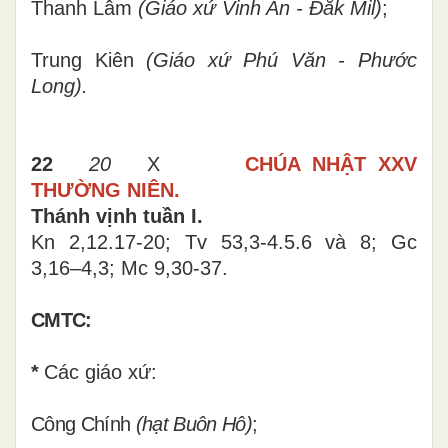
Thanh Lâm
(Giáo xứ Vinh An - Đăk Mil)
;
Trung Kiên
(Giáo xứ Phú Văn - Phước
Long).
22
20
X
CHÚA NHẬT
XXV
THƯỜNG NIÊN.
Thánh vịnh tuần I.
Kn 2,12.17-20; Tv 53,3-4.5.6 và 8; Gc
3,16–4,3; Mc 9,30-37.
CMTC:
*
Các giáo xứ:
Công Chính
(hạt Buôn Hô)
;