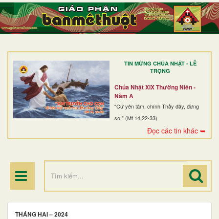
TRANG NHẤT
GIỚI THIỆU
GIÁO XỨ
TIN MỪNG CHÚA NHẬT - LỄ
DÒNG TU
TRỌNG
BAN MỤC VỤ
Chúa Nhật XIX Thường Niên -
Năm A
ĐOÀN THỂ CG
“Cứ yên tâm, chính Thầy đây, đừng
sợ!” (Mt 14,22-33)
LINH MỤC
Đọc các tin khác ➥
ĐIỂM HÀNH HƯƠNG
THÁNG HAI – 2024