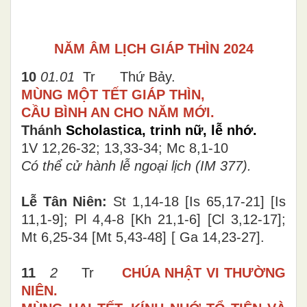
NĂM ÂM LỊCH GIÁP THÌN 2024
10
01.01
Tr Thứ Bảy.
MÙNG MỘT TẾT GIÁP THÌN,
CẦU BÌNH AN CHO NĂM MỚI.
Thánh
Scholastica, trinh nữ, lễ nhớ.
1V 12,26-32; 13,33-34; Mc 8,1-10
Có thể cử hành lễ ngoại lịch (IM 377).
Lễ Tân Niên:
St 1,14-18
[
Is 65,17-21
]
[
Is
11,1-9
]
; Pl 4,4-8
[
Kh 21,1-6
]
[
Cl 3,12-17
]
;
Mt 6,25-34
[
Mt 5,43-48
]
[
Ga 14,23-27
]
.
11
2
Tr
CHÚA NHẬT VI THƯỜNG
NIÊN.