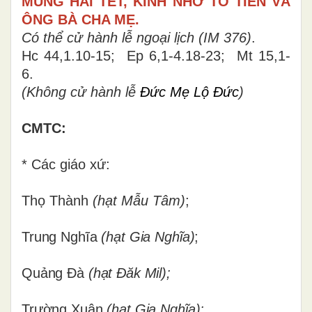
MÙNG HAI TẾT, KÍNH NHỚ TỔ TIÊN VÀ
ÔNG BÀ CHA MẸ.
Có thể cử hành lễ ngoại lịch (IM 376)
.
Hc 44,1.10-15; Ep 6,1-4.18-23; Mt 15,1-
6.
(Không cử hành lễ
Đức Mẹ Lộ Đức
)
CMTC:
* Các giáo xứ:
Thọ Thành
(hạt Mẫu Tâm)
;
Trung Nghĩa
(hạt Gia Nghĩa)
;
Quảng Đà
(hạt Đăk Mil);
Trường Xuân
(hạt Gia Nghĩa);