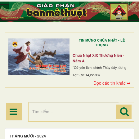
TRANG NHẤT
GIỚI THIỆU
GIÁO XỨ
TIN MỪNG CHÚA NHẬT - LỄ
DÒNG TU
TRỌNG
BAN MỤC VỤ
Chúa Nhật XIX Thường Niên -
Năm A
ĐOÀN THỂ CG
“Cứ yên tâm, chính Thầy đây, đừng
sợ!” (Mt 14,22-33)
LINH MỤC
Đọc các tin khác ➥
ĐIỂM HÀNH HƯƠNG
THÁNG MƯỜI - 2024