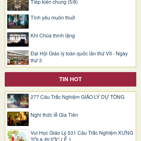
Tiếp kiến chung (5/8)
Tình yêu muôn thuở
Khi Chúa thinh lặng
Đại Hội Giáo lý toàn quốc lần thứ VII - Ngày
thứ 3
TIN HOT
277 Câu Trắc Nghiệm GIÁO LÝ DỰ TÒNG
Nghi thức lễ Gia Tiên
Vui Học Giáo Lý 531 Câu Trắc Nghiệm XƯNG
TỘI & RƯỚC LỄ 1