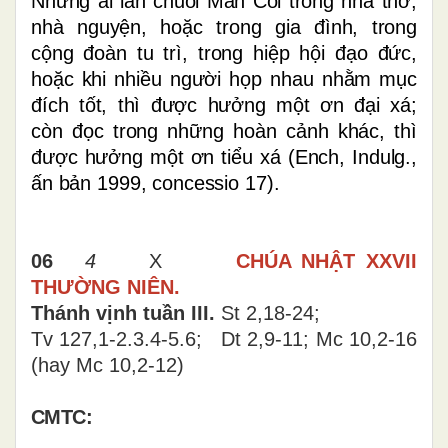
Những ai lần chuỗi Mân Côi trong nhà thờ,
nhà nguyện, hoặc trong gia đình, trong
cộng đoàn tu trì, trong hiệp hội đạo đức,
hoặc khi nhiều người họp nhau nhằm mục
đích tốt, thì được hưởng một ơn đại xá;
còn đọc trong những hoàn cảnh khác, thì
được hưởng một ơn tiểu xá (Ench, Indulg.,
ấn bản 1999, concessio 17).
06
4
X
CHÚA NHẬT XXVII
THƯỜNG NIÊN.
Thánh vịnh tuần III.
St 2,18-24;
Tv 127,1-2.3.4-5.6; Dt 2,9-11; Mc 10,2-16
(hay Mc 10,2-12)
CMTC: