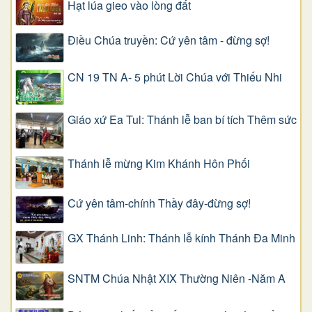
Hạt lúa gieo vào lòng đất
Điều Chúa truyền: Cứ yên tâm - đừng sợ!
CN 19 TN A- 5 phút Lời Chúa với Thiếu Nhi
Giáo xứ Ea Tul: Thánh lễ ban bí tích Thêm sức
Thánh lễ mừng Kim Khánh Hôn Phối
Cứ yên tâm-chính Thầy đây-đừng sợ!
GX Thánh Linh: Thánh lễ kính Thánh Đa Minh
SNTM Chúa Nhật XIX Thường Niên -Năm A