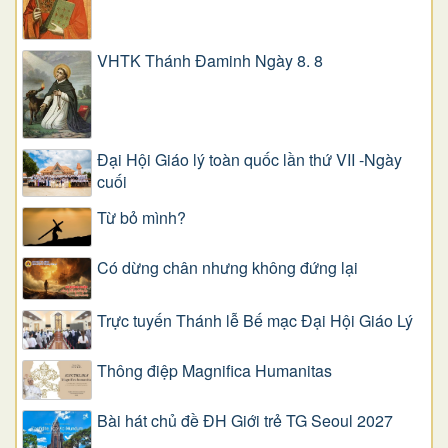
VHTK Thánh Đaminh Ngày 8. 8
Đại Hội Giáo lý toàn quốc lần thứ VII -Ngày
cuối
Từ bỏ mình?
Có dừng chân nhưng không đứng lại
Trực tuyến Thánh lễ Bế mạc Đại Hội Giáo Lý
Thông điệp Magnifica Humanitas
Bài hát chủ đề ĐH Giới trẻ TG Seoul 2027