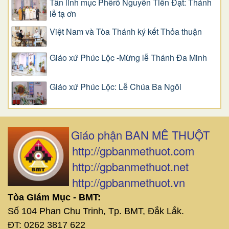
Tân linh mục Phêrô Nguyễn Tiến Đạt: Thánh
lễ tạ ơn
Việt Nam và Tòa Thánh ký kết Thỏa thuận
Giáo xứ Phúc Lộc -Mừng lễ Thánh Đa Minh
Giáo xứ Phúc Lộc: Lễ Chúa Ba Ngôi
Giáo phận BAN MÊ THUỘT
http://gpbanmethuot.com
http://gpbanmethuot.net
http://gpbanmethuot.vn
Tòa Giám Mục - BMT:
Số 104 Phan Chu Trinh, Tp. BMT, Đắk Lắk.
ĐT: 0262 3817 622