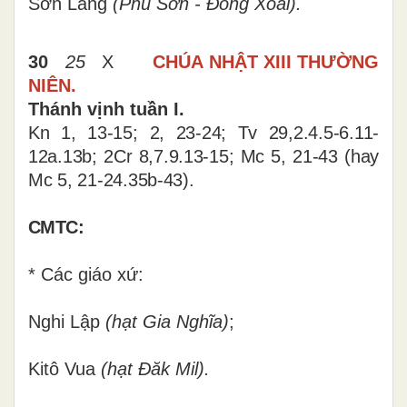
Sơn Lang
(Phú Sơn - Đồng Xoài).
30
25
X
CHÚA NHẬT XIII THƯỜNG
NIÊN.
Thánh vịnh tuần I.
Kn 1, 13-15
;
2, 23-24; Tv 29,2.4.5-6.11-
12a.13b; 2Cr 8,7.9.13-15; Mc 5, 21-43 (hay
Mc 5, 21-24.35b-43).
CMTC:
* Các giáo xứ:
Nghi Lập
(hạt Gia Nghĩa)
;
Kitô Vua
(hạt Đăk Mil).