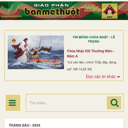
TRANG NHẤT
GIỚI THIỆU
GIÁO XỨ
TIN MỪNG CHÚA NHẬT - LỄ
DÒNG TU
TRỌNG
BAN MỤC VỤ
Chúa Nhật XIX Thường Niên -
Năm A
ĐOÀN THỂ CG
“Cứ yên tâm, chính Thầy đây, đừng
sợ!” (Mt 14,22-33)
LINH MỤC
Đọc các tin khác ➥
ĐIỂM HÀNH HƯƠNG
THÁNG SÁU - 2024