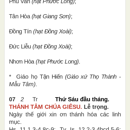
Phú Văn
(hạt Phước Long)
;
Tân Hòa
(hạt Giang Sơn)
;
Đồng Tín
(hạt Đồng Xoài)
;
Đức Liễu
(hạt Đồng Xoài)
;
Nhơn Hòa
(hạt Phước Long).
* G
iáo họ
Tận Hiến
(Giáo xứ Thọ Thành
-
Mẫu Tâm
)
.
07
2
Tr
Thứ Sáu đầu tháng.
THÁNH TÂM CHÚA GIÊSU.
Lễ trọng.
Ngày thế giới xin ơn thánh hóa các linh
mục.
Hs 11,1.3-4.8c-9; Tv Is 12,2-3.4bcd.5-6;