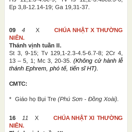
Ep 3,8-12.14-19; Ga 19,31-37.
09
4
X
CHÚA NHẬT X THƯỜNG
NIÊN.
Thánh vịnh tuần II.
St 3, 9-15; Tv 1
29
,1-2.3-4.5-6.7-8
;
2Cr 4,
13 – 5, 1; Mc 3, 20-35.
(Không cử hành lễ
thánh Ephrem, phó tế, tiến sĩ HT).
CMTC:
* G
iáo họ Bụi Tre
(Phú Sơn - Đồng Xoài).
16
11
X
CHÚA NHẬT
XI
THƯỜNG
NIÊN.