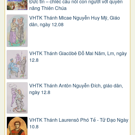
Đức tin – chiếc cầu nối con người với quyền
năng Thiên Chúa
VHTK Thánh Micae Nguyễn Huy Mỹ, Giáo
dân, ngày 12.08
VHTK Thánh Giacôbê Ðỗ Mai Năm, Lm, ngày
12.8
VHTK Thánh Antôn Nguyễn Ðích, giáo dân,
ngày 12.8
VHTK Thánh Laurensô Phó Tế - Tử Đạo Ngày
10.8