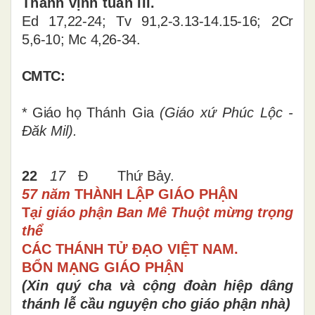
Thánh vịnh tuần III.
Ed 17,22-24; Tv 91,2-3.13-14.15-16;
2Cr
5,6-10; Mc 4,26-34.
CMTC:
* Giáo họ
Thánh Gia
(Giáo xứ Phúc Lộc -
Đăk Mil).
22
17
Đ Thứ Bảy.
57 năm
THÀNH LẬP GIÁO PHẬN
T
ại giáo phận Ban Mê Thuột
mừng trọng
thể
CÁC THÁNH TỬ ĐẠO VIỆT NAM.
BỔN MẠNG GIÁO PHẬN
(Xin quý cha và cộng đoàn hiệp dâng
thánh lễ cầu nguyện cho giáo phận
nhà)