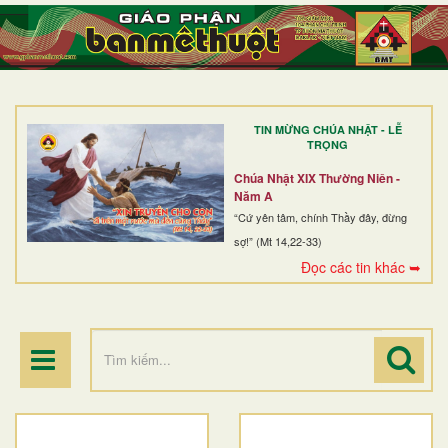
TRANG NHẤT
GIỚI THIỆU
GIÁO XỨ
TIN MỪNG CHÚA NHẬT - LỄ
DÒNG TU
TRỌNG
BAN MỤC VỤ
Chúa Nhật XIX Thường Niên -
Năm A
ĐOÀN THỂ CG
“Cứ yên tâm, chính Thầy đây, đừng
sợ!” (Mt 14,22-33)
LINH MỤC
Đọc các tin khác ➥
ĐIỂM HÀNH HƯƠNG