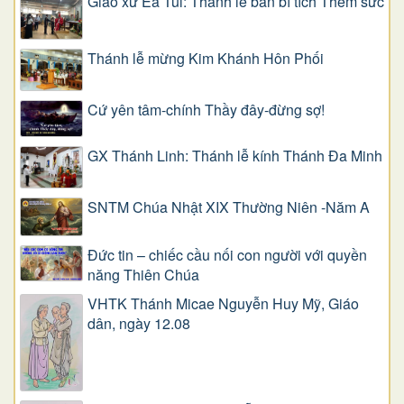
Giáo xứ Ea Tul: Thánh lễ ban bí tích Thêm sức
Thánh lễ mừng Kim Khánh Hôn Phối
Cứ yên tâm-chính Thầy đây-đừng sợ!
GX Thánh Linh: Thánh lễ kính Thánh Đa Minh
SNTM Chúa Nhật XIX Thường Niên -Năm A
Đức tin – chiếc cầu nối con người với quyền
năng Thiên Chúa
VHTK Thánh Micae Nguyễn Huy Mỹ, Giáo
dân, ngày 12.08