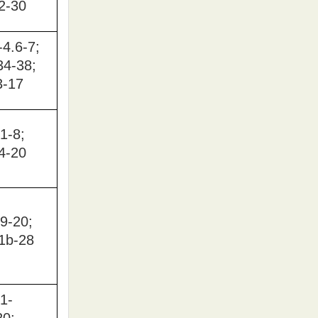
2-30
-4.6-7;
34-38;
3-17
1-8;
4-20
9-20;
1b-28
1-
20;