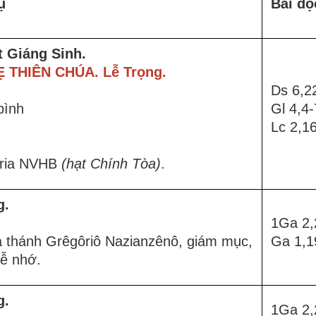
ụ
Bài đọ
t Giáng Sinh.
Ẹ THIÊN CHÚA.
Lễ Trọng.
Ds 6,2
bình
Gl 4,4-
Lc 2,1
aria NVHB
(hạt
Chính Tòa)
.
g.
1Ga 2,
à thánh Grêgôriô Nazianzênô, giám mục,
Ga 1,1
Lễ nhớ.
g.
1Ga 2,