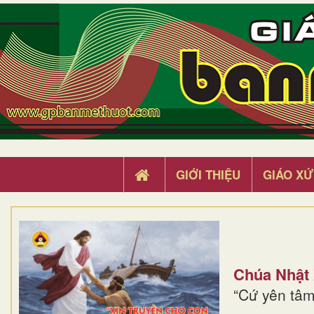
GIỚI THIỆU
GIÁO XỨ
Chúa Nhật
“Cứ yên tâm