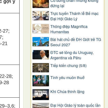
Có dừng chân nhưng không
c gợi ý
đứng lại
Trực tuyến Thánh lễ Bế mạc
Đại Hội Giáo Lý
Thông điệp Magnifica
2-27;
Humanitas
7;
Bài hát chủ đề ĐH Giới trẻ TG
6-21
Seoul 2027
ĐTC sẽ tông du Uruguay,
Argentina và Pêru
Tiếp kiến chung (5/8)
22-28;
Tình yêu muôn thuở
9-28
Khi Chúa thinh lặng
Đại Hội Giáo lý toàn quốc lần
29–3,6;