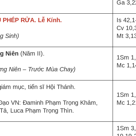
Ga 3,2
 PHÉP RỬA. Lễ Kính.
Is 42,1
Cv 10,
g Sinh)
Mt 3,1
g Niên
(Năm II).
1Sm 1,
Mc 1,1
ng Niên – Trước Mùa Chay)
 giám mục, tiến sĩ Hội Thánh.
1Sm 1,
 Đạo VN: Đaminh Phạm Trọng Khảm,
Mc 1,2
Tả, Luca Phạm Trọng Thìn.
1Sm 3,
10.19-