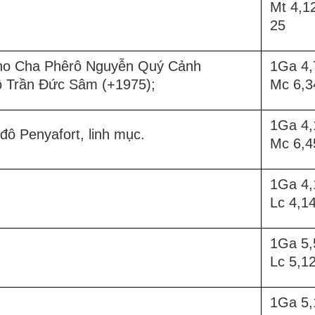
Mt 4,1
25
cho Cha Phêrô Nguyễn Quý Cảnh
1Ga 4,
ô Trần Đức Sâm (+1975);
Mc 6,3
1Ga 4,
ô Penyafort, linh mục.
Mc 6,4
1Ga 4,
Lc 4,1
1Ga 5,
Lc 5,1
1Ga 5,