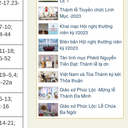
LỄ 1
2-17.23-
Thánh lễ Truyền chức Linh
Mục -2023
Khai mạc Hội nghị thường
7-10;
niên kỳ I/2023
4-44
Biên bản Hội nghị thường niên
kỳ I/2023
11-18;
Tân linh mục Phêrô Nguyễn
5-52
Tiến Đạt: Thánh lễ tạ ơn
Việt Nam và Tòa Thánh ký kết
19–5,4;
Thỏa thuận
4-22a
Giáo xứ Phúc Lộc -Mừng lễ
Thánh Đa Minh
5-13;
Giáo xứ Phúc Lộc: Lễ Chúa
2-16
Ba Ngôi
14-21;