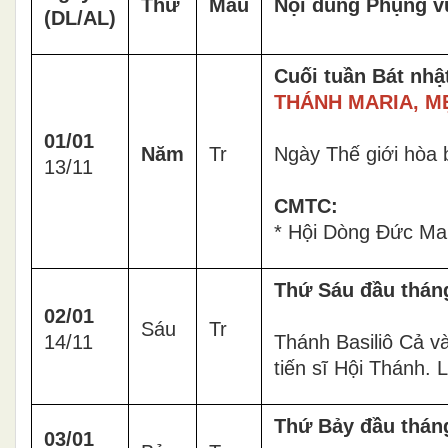
Thứ
Màu
Nội dung Phụng v
(DL/AL)
Cuối tuần Bát nhậ
THÁNH MARIA, M
01/01
Năm
Tr
Ngày Thế giới hòa 
13/11
CMTC:
* Hội Dòng Đức M
Thứ Sáu đầu thán
02/01
Sáu
Tr
14/11
Thánh Basiliô Cả v
tiến sĩ Hội Thánh. 
Thứ Bảy đầu thán
03/01