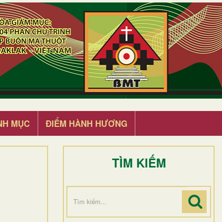
NH MỤC
ĐIỂM HÀNH HƯƠNG
TÌM KIẾM