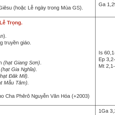
Ga 1,2
iêsu (hoặc Lễ ngày trong Mùa GS).
Lễ Trọng.
n).
 truyền giáo.
Is 60,1
Ep 3,2-
ơn
(hạt
Giang Sơn)
.
Mt 2,1
ơ
(hạt Gia Nghĩa).
(hạt Đăk Mil).
ạt Mẫu Tâm).
cho Cha Phêrô Nguyễn Văn Hóa (+2003)
1Ga 3,