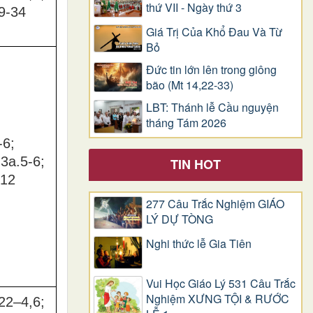
thứ VII - Ngày thứ 3
9-34
Giá Trị Của Khổ Ðau Và Từ
Bỏ
Đức tin lớn lên trong giông
bão (Mt 14,22-33)
LBT: Thánh lễ Cầu nguyện
tháng Tám 2026
-6;
3a.5-6;
TIN HOT
-12
277 Câu Trắc Nghiệm GIÁO
LÝ DỰ TÒNG
Nghi thức lễ Gia Tiên
Vui Học Giáo Lý 531 Câu Trắc
Nghiệm XƯNG TỘI & RƯỚC
22–4,6;