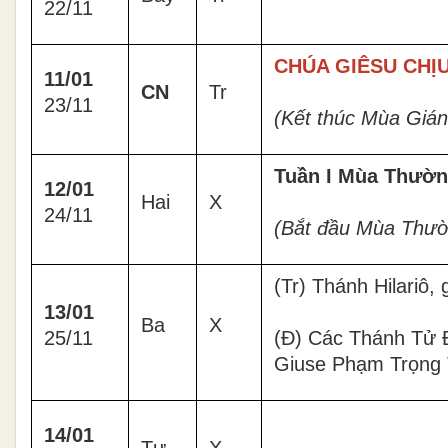
22/11
CHÚA GIÊSU CHỊU
11/01
CN
Tr
23/11
(Kết thúc Mùa Gián
Tuần I Mùa Thườn
12/01
Hai
X
24/11
(Bắt đầu Mùa Thườ
(Tr) Thánh Hilariô,
13/01
Ba
X
25/11
(Đ) Các Thánh Tử
Giuse Phạm Trọng 
14/01
Tư
X