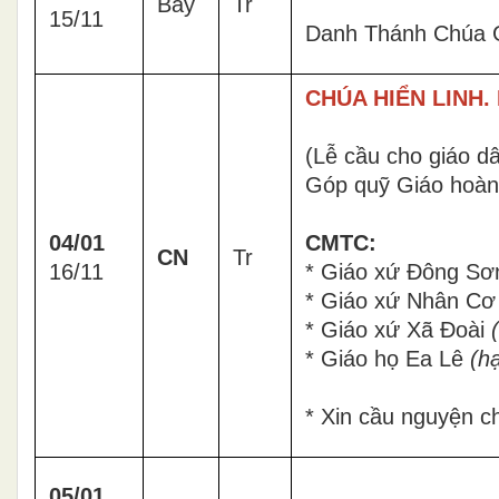
Bảy
Tr
15/11
Danh Thánh Chúa G
CHÚA HIỂN LINH. 
(Lễ cầu cho giáo dâ
Góp quỹ Giáo hoàng
04/01
CMTC:
CN
Tr
16/11
* Giáo xứ Đông S
* Giáo xứ Nhân C
* Giáo xứ Xã Đoài
* Giáo họ Ea Lê
(h
* Xin cầu nguyện 
05/01