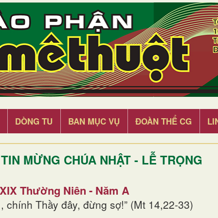
DÒNG TU
BAN MỤC VỤ
ĐOÀN THỂ CG
LI
TIN MỪNG CHÚA NHẬT - LỄ TRỌNG
 XIX Thường Niên - Năm A
, chính Thầy đây, đừng sợ!” (Mt 14,22-33)