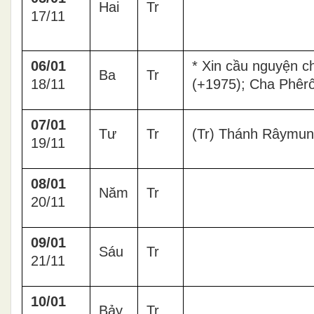
Hai
Tr
17/11
06/01
* Xin cầu nguyện 
Ba
Tr
18/11
(+1975); Cha Phêr
07/01
Tư
Tr
(Tr) Thánh Râymunđ
19/11
08/01
Năm
Tr
20/11
09/01
Sáu
Tr
21/11
10/01
Bảy
Tr