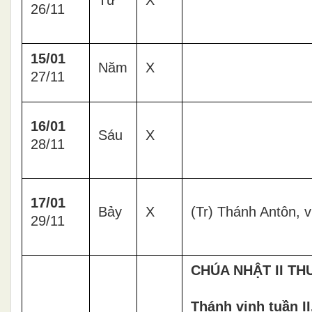
26/11
15/01
Năm
X
27/11
16/01
Sáu
X
28/11
17/01
Bảy
X
(Tr) Thánh Antôn, v
29/11
CHÚA NHẬT II TH
Thánh vịnh tuần II