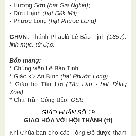
- Hương Sơn
(hạt Gia Nghĩa)
;
- Đức Hạnh
(hạt Đăk Mil)
;
- Phước Long
(hạt Phước Long).
GHVN:
Thánh Phaolô Lê Bảo Tịnh
(1857),
linh mục, tử đạo
.
Bổn mạng:
* Chủng viện Lê Bảo Tịnh.
* Giáo xứ
An Bình
(hạt Phước Long).
* Giáo họ Tân Lợi
(Tân Lập - hạt Đồng
Xoài).
* Cha Trần Công Bảo,
OSB.
GIÁO HUẤN SỐ 1
9
GIAO HÒA VỚI HỘI THÁNH (tt)
Khi Chúa ban cho các Tông Đồ được tham