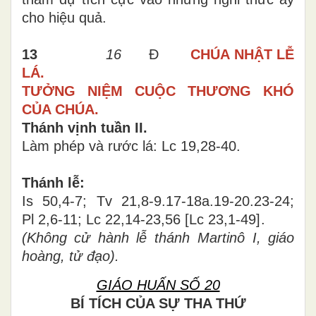
cho hiệu quả.
13
16
Đ
CHÚA NHẬT LỄ
LÁ.
TƯỞNG NIỆM CUỘC THƯƠNG KHÓ
CỦA CHÚA.
Thánh vịnh tuần II.
Làm phép và rước lá: Lc 19,28-40.
Thánh lễ:
Is 50,4-7; Tv 21,8-9.17-18a.19-20.23-24;
Pl 2,6-11; Lc 22,14-23,56
[
Lc 23,1-49
]
.
(Không cử hành lễ
thánh
Martinô I, giáo
hoàng, tử đạo
)
.
GIÁO HUẤN SỐ 20
BÍ TÍCH CỦA SỰ THA THỨ