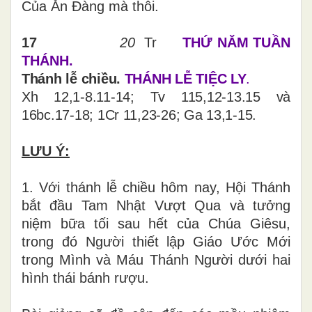
Của Ăn Đàng mà thôi.
17
20
Tr
THỨ NĂM TUẦN
THÁNH.
Thánh lễ chiều.
THÁNH LỄ TIỆC LY
.
Xh 12,1-8.11-14; Tv 115,12-13.15 và
16bc.17-18; 1Cr 11,23-26; Ga 13,1-15.
LƯU Ý:
1. Với thánh lễ chiều hôm nay, Hội Thánh
bắt đầu Tam Nhật Vượt Qua và tưởng
niệm bữa tối sau hết của Chúa Giêsu,
trong đó Người thiết lập Giáo Ước Mới
trong Mình và Máu Thánh Người dưới hai
hình thái bánh rượu.