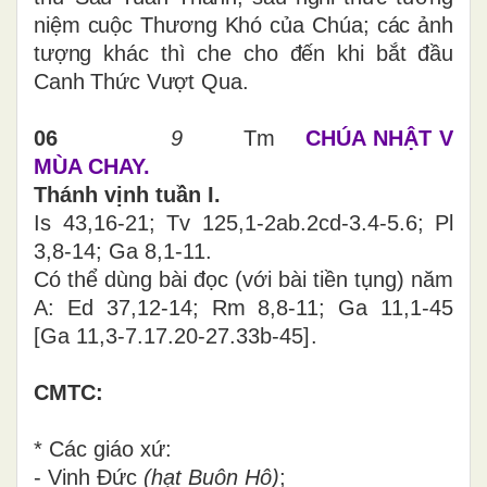
niệm cuộc Thương Khó của Chúa; các ảnh
tượng khác thì che cho đến khi bắt đầu
Canh Thức Vượt Qua.
06
9
Tm
CHÚA NHẬT V
MÙA CHAY.
Thánh vịnh tuần I.
Is 43,16-21; Tv 125,1-2ab.2cd-3.4-5.6; Pl
3,8-14; Ga 8,1-11.
Có thể dùng bài đọc (với bài tiền tụng) năm
A: Ed 37,12-14; Rm 8,8-11; Ga 11,1-45
[
Ga 11,3-7.17.20-27.33b-45
]
.
CMTC:
* Các giáo xứ:
- Vinh Đức
(hạt Buôn Hô)
;