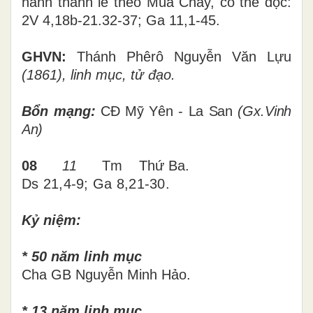
hành thánh lễ theo Mùa Chay, có thể đọc:
2V 4,18b-21.32-37; Ga 11,1-45.
GHVN:
Thánh Phêrô Nguyễn Văn Lựu
(1861), linh mục, tử đạo.
Bổn mạng:
CĐ Mỹ Yên - La San
(
Gx.
Vinh
An)
08
11
T
m
Thứ Ba.
Ds 21,4-9; Ga 8,21-30
.
Kỷ niệm
:
*
50
năm linh mục
Cha GB Nguyễn Minh Hảo.
* 13 năm linh mục