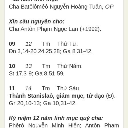
Cha Batôlômêô Nguyễn Hoàng Tuấn,
OP
Xin cầu nguyện cho:
Cha Antôn Phạm Ngọc Lan (+1992).
09
12
T
m
Thứ Tư.
Đn 3,14-20.24.25.28; Ga 8,31-42.
10
13
Tm
Thứ
Năm.
St 17,3-9; Ga 8,51-59
.
11
14
Tm
Thứ
Sáu
.
Thánh Stanislaô, giám mục, tử đạo
(Đ).
Gr 20,10-13; Ga 10,31-42.
Kỷ niệm 12 năm linh mục quý cha:
Phêrô Nguyễn Minh Hiển; Antôn Phạm