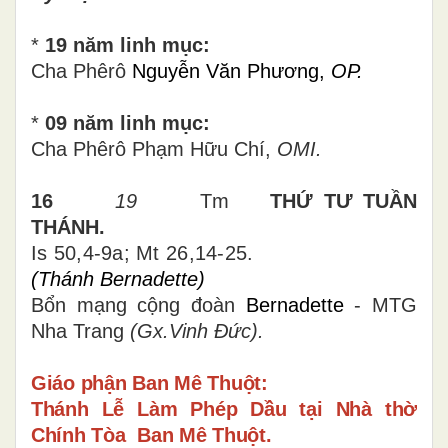
*
1
9
năm linh mục:
Cha Phêrô
Nguyễn Văn Phương,
OP.
*
09 năm linh mục:
Cha Phêrô Phạm Hữu Chí,
OMI.
16
19
Tm
THỨ TƯ TUẦN
THÁNH.
Is 50,4-9a; Mt 26,14-25
.
(Thánh Bernadette)
Bổn mạng
cộng đoàn
Bernadette
- MTG
Nha Trang
(Gx.Vinh Đức).
Giáo phận Ban Mê Thuột:
Thánh Lễ Làm Phép Dầu tại Nhà thờ
Chính Tòa Ban Mê Thuột.