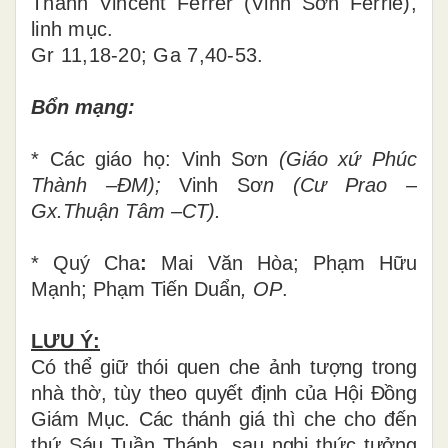
Thánh Vincent Ferrer (Vinh Sơn Ferriê),
linh mục.
Gr 11,18-20; Ga 7,40-53.
Bổn mạng:
* Các giáo họ: Vinh Sơn
(Giáo xứ Phúc
Thành –ĐM);
Vinh Sơ
n (Cư Prao –
Gx.Thuận Tâm –CT).
* Quý Cha
:
Mai Văn Hòa;
Phạm Hữu
Mạnh; Phạm Tiến Duẩn
, OP
.
LƯU Ý:
Có thể giữ thói quen che ảnh tượng trong
nhà thờ, tùy theo quyết định của Hội Đồng
Giám Mục. Các thánh giá thì che cho đến
thứ Sáu Tuần Thánh, sau nghi thức tưởng