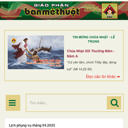
TRANG NHẤT
GIỚI THIỆU
GIÁO XỨ
TIN MỪNG CHÚA NHẬT - LỄ
DÒNG TU
TRỌNG
BAN MỤC VỤ
Chúa Nhật XIX Thường Niên -
Năm A
ĐOÀN THỂ CG
“Cứ yên tâm, chính Thầy đây, đừng
sợ!” (Mt 14,22-33)
LINH MỤC
Đọc các tin khác ➥
ĐIỂM HÀNH HƯƠNG
Lịch phụng vụ tháng 04.2025