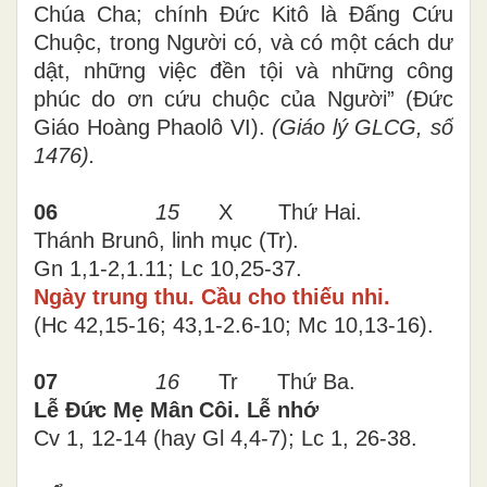
Chúa Cha; chính Đức Kitô là Đấng Cứu
Chuộc, trong Người có, và có một cách dư
dật, những việc đền tội và những công
phúc do ơn cứu chuộc của Người” (Đức
Giáo Hoàng Phaolô VI).
(Giáo lý GLCG, số
1476).
06
15
X Thứ Hai.
Thánh Brunô, linh mục
(Tr).
Gn 1,1-2,1.11; Lc 10,25-37.
Ngày trung thu. Cầu cho thiếu nhi.
(Hc 42,15-16; 43,1-2.6-10; Mc 10,13-16).
07
16
Tr Thứ
Ba
.
L
ễ Đức Mẹ Mân Côi. Lễ nhớ
Cv 1, 12-14 (hay Gl 4,4-7); Lc 1, 26-38.