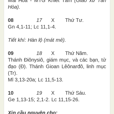
Mai Hòa - MTG Khiết Tâm
(Giáo xứ Tân
Hòa).
08
17
X Thứ Tư.
Gn 4,1-11; Lc 11,1-4.
Tiết khí: Hàn lộ (mát mẻ).
09
18
X Thứ Năm.
Thánh Điônysiô, giám mục, và các bạn, tử
đạo (Đ). Thánh Gioan Lêônarđô, linh mục
(Tr).
Ml 3,13-20a; Lc 11,5-13.
10
19
X Thứ Sáu.
Ge 1,13-15; 2,1-2. Lc 11,15-26.
Xin cầu nguyện cho: