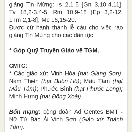
giảng Tin Mừng: Is 2,1-5
[
Gn 3,10-4,11
]
;
Tv 18,2-3.4-5; Rm 10,9-18
[
Ep 3,2-12;
1Tm 2,1-8
]
; Mc 16,15-20.
Được cử hành thánh lễ cầu cho việc rao
giảng Tin Mừng cho các dân tộc.
* Góp Quỹ Truyền Giáo về TGM.
CMTC:
* Các giáo xứ: Vinh Hòa
(hạt Giang Sơn)
;
Nam Thiên
(hạt Buôn Hô)
; Mẫu Tâm
(hạt
Mẫu Tâm)
; Phước Bình
(hạt Phước Long);
Minh Hưng
(hạt Đồng Xoài).
Bổn mạng:
cộng đoàn Ad Gentes BMT -
Nữ Tử Bác Ái Vinh Sơn
(Giáo xứ Thánh
Tâm).