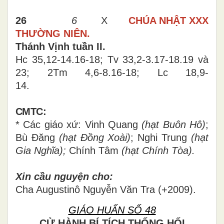
26
6
X
CHÚA NHẬT
XXX
THƯỜNG NIÊN.
Thánh Vịnh tuần II.
Hc 35,12-14.16-18; Tv 33,2-3.17-18.19 và
23; 2Tm 4,6-8.16-18; Lc 18,9-
14.
CMTC:
* Các giáo xứ: Vinh Quang
(hạt Buôn Hô)
;
Bù Đăng
(hạt Đồng Xoài)
; Nghi Trung
(hạt
Gia Nghĩa);
Chính Tâm
(hạt Chính Tòa).
Xin cầu nguyện cho:
Cha Augustinô Nguyễn Văn Tra (+2009).
GIÁO HUẤN SỐ 48
CỬ HÀNH BÍ TÍCH THỐNG HỐI