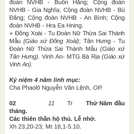
đoàn NVHB - Buôn Hằng; Cộng đoàn
NVHB - Gia Nghĩa; Cộng đoàn NVHB - Bù
Đăng; Cộng đoàn NVHB - An Bình; Cộng
đoàn NVHB - Hra Ea Hning.
+
Đồng Xoài - Tu Đoàn Nữ Thừa Sai Thánh
Mẫu
(Giáo xứ Đồng Xoài)
;
Tân Hưng -
Tu
Đoàn Nữ Thừa Sai Thánh Mẫu
(Giáo xứ
Tân Hưng).
Vinh An- MTG Bà Rịa
(Giáo xứ
Vinh An).
Kỷ niệm
4
năm linh mục
:
Cha Phaolô Nguyễn Văn Lệnh,
OP.
02
11
Tr
Thứ Năm
đầu
tháng.
Các thiên thần hộ thủ. Lễ nhớ.
Xh 23,20-23; Mt 18,1-5.10.