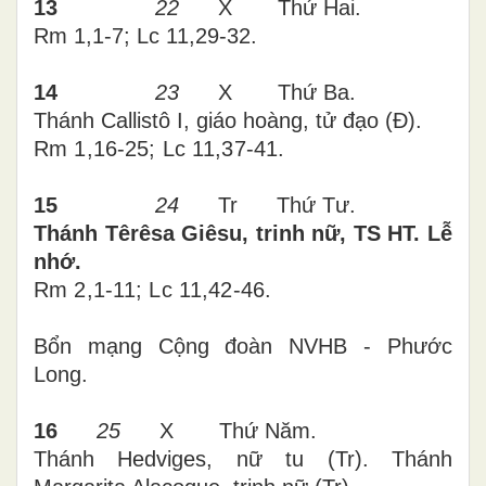
13
22
X Thứ Hai.
Rm 1,1-7; Lc 11,29-32.
14
23
X Thứ Ba.
Thánh Callistô I,
giáo hoàng
, tử đạo (Đ).
Rm 1,16-25; Lc 11,37-41
.
15
24
Tr Thứ Tư.
Thánh Têrêsa Giêsu, trinh nữ, TS HT. Lễ
nhớ.
Rm 2,1-11; Lc 11,42-46
.
Bổn mạng Cộng đoàn NVHB - Phước
Long.
16
25
X Thứ Năm.
Thánh Hedviges, nữ tu (Tr). Thánh