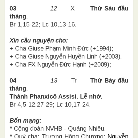
03
12
X
Thứ Sáu
đầu
tháng
.
Br 1,15-22; Lc 10,13-16
.
Xin cầu nguyện cho:
+
Cha
Giuse Phạm Minh Đức (+1994);
+
Cha
Giuse Nguyễn Huyền Linh (+2003).
+
Cha
FX Nguyễn Đức Hạnh (+2009);
04
13
Tr
Thứ Bảy
đầu
tháng
.
Thánh Phanxicô Assisi. Lễ nhớ.
Br 4,5-12.27-29; Lc 10,17-24.
Bổn mạng:
*
Cộng đoàn NVHB - Quảng Nhiêu.
*
Quý cha: Trương Hồng Chương;
Nguyễn