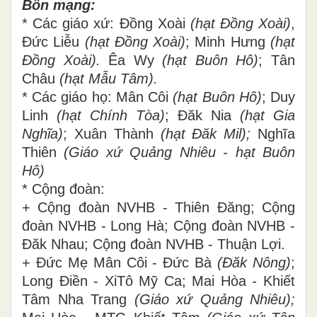
Bổn mạng:
* Các giáo xứ:
Đồng Xoài
(hạt Đồng Xoài)
,
Đức Liễu
(hạt Đồng Xoài)
; Minh Hưng
(hạt
Đồng Xoài).
Êa Wy
(hạt Buôn Hô)
; Tân
Châu
(hạt Mẫu Tâm).
* Các giáo họ: Mân Côi
(hạt Buôn Hô)
;
Duy
Linh
(hạt Chính Tòa)
; Đăk Nia
(hạt Gia
Nghĩa)
; Xuân Thành
(hạt Đăk Mil);
Nghĩa
Thiên
(Giáo xứ Quảng Nhiêu - hạt Buôn
Hô)
* Cộng đoàn:
+ Cộng đoàn NVHB - Thiên Đăng; Cộng
đoàn NVHB - Long Hà; Cộng đoàn NVHB -
Đăk Nhau; Cộng đoàn NVHB - Thuận Lợi.
+ Đức Mẹ Mân Côi -
Đức Bà
(Đăk Nông)
;
Long Điền - XiTô Mỹ Ca; Mai Hòa
-
Khiết
Tâm Nha Trang
(Giáo xứ Quảng Nhiêu);