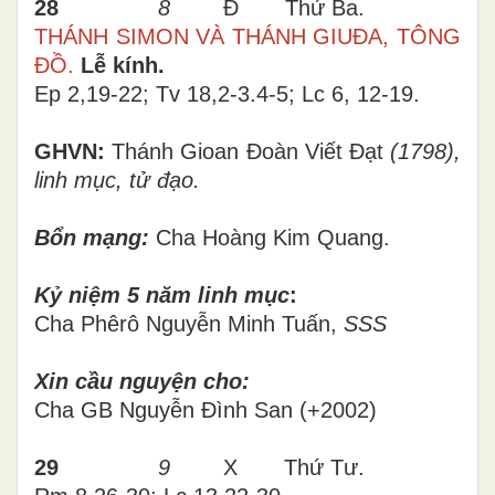
28
8
Đ Thứ Ba.
THÁNH SIMON VÀ THÁNH GIUĐA, TÔNG
ĐỒ.
Lễ kính.
Ep 2,19-22; Tv 18,2-3.4-5; Lc 6, 12-19.
GHVN:
Thánh Gioan Đoàn Viết Đạt
(1798),
linh mục, tử đạo.
Bổn mạng:
Cha Hoàng Kim Quang.
Kỷ niệm
5
năm linh mục
:
Cha Phêrô Nguyễn Minh Tuấn,
SSS
Xin cầu nguyện cho:
Cha GB Nguyễn Đình San (+2002)
29
9
X Thứ Tư.