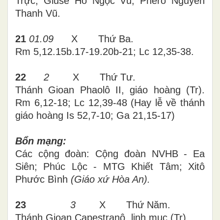
Trực; Giuse Hồ Ngọc Vũ; Phêrô Nguyễn
Thanh Vũ.
21
01.09
X Thứ
Ba
.
Rm 5,12.15b.17-19.20b-21; Lc 12,35-38
.
22
2
X Thứ Tư.
Thánh Gioan Phaolô II, giáo hoàng (Tr).
Rm 6,12-18; Lc 12,39-48 (
Hay lễ về thánh
giáo hoàng
Is 52,7-10; Ga 21,15-17)
Bổn mạng:
Các cộng đoàn: Cộng đoàn NVHB - Ea
Siên; Phúc Lộc - MTG Khiết Tâm; Xitô
Phước Bình
(Giáo xứ Hòa An).
23
3
X Thứ
Năm
.
Thánh Gioan Capestranô, linh mục (Tr).