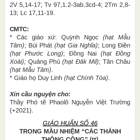
2V 5,14-17; Tv 97,1.2-3ab.3cd-4; 2Tm 2,8-
13; Lc 17,11-19
.
CMTC:
* Các giáo xứ:
Quỳnh Ngọc
(hạt Mẫu
Tâm)
; Bùi Phát
(hạt Gia Nghĩa)
; Long Điền
(hạt Phước Long)
; Đồng Nai
(hạt Đồng
Xoài);
Quảng Phú
(hạt Đăk Mil)
; Tân Châu
(hạt Mẫu Tâm)
.
*
G
iáo họ Duy Linh
(hạt Chính Tòa)
.
Xin cầu nguyện cho:
Thầy Phó tế Phaolô Nguyễn Việt Trường
(+2021).
GIÁO HUẤN SỐ 46
TRONG MẦU NHIỆM “CÁC THÁNH
THÔNG CÔNG” (tt)