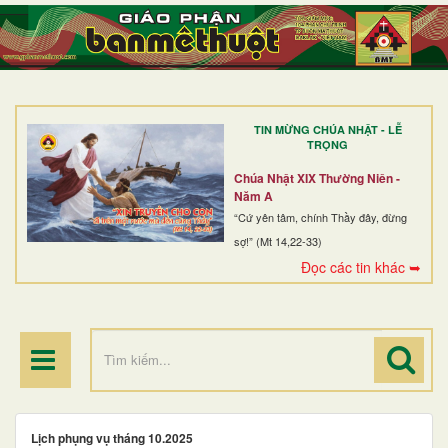
TRANG NHẤT
GIỚI THIỆU
GIÁO XỨ
TIN MỪNG CHÚA NHẬT - LỄ
DÒNG TU
TRỌNG
BAN MỤC VỤ
Chúa Nhật XIX Thường Niên -
Năm A
ĐOÀN THỂ CG
“Cứ yên tâm, chính Thầy đây, đừng
sợ!” (Mt 14,22-33)
LINH MỤC
Đọc các tin khác ➥
ĐIỂM HÀNH HƯƠNG
Lịch phụng vụ tháng 10.2025