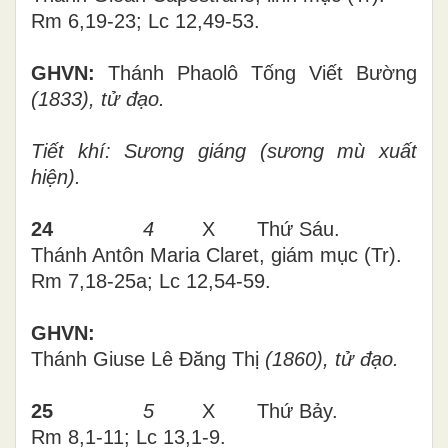
Rm 6,19-23; Lc 12,49-53
.
GHVN:
Thánh Phaolô Tống Viết Bường
(1833), tử đạo.
Tiết khí: Sương giáng (sương mù xuất
hiện).
24
4
X Thứ
Sáu
.
Thánh Antôn Maria Claret, giám mục (Tr).
Rm 7,18-25a; Lc 12,54-59
.
GHVN:
Thánh Giuse Lê Đăng Thị
(1860), tử đạo.
25
5
X Thứ Bảy.
Rm 8,1-11; Lc 13,1-9
.