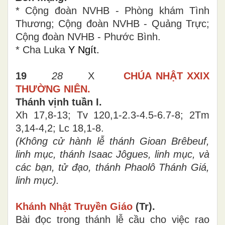
* Cộng đoàn NVHB - Phòng khám Tình
Thương; Cộng đoàn NVHB - Quảng Trực;
Cộng đoàn NVHB - Phước Bình.
* Cha Luka
Y Ngít.
19
28
X
CHÚA NHẬT
XXIX
THƯỜNG NIÊN.
Thánh vịnh tuần I.
Xh 17,8-13; Tv 120,1-2.3-4.5-6.7-8; 2Tm
3,14-4,2; Lc 18,1-8
.
(Không cử hành lễ
t
hánh Gioan Brêbeuf,
linh mục, thánh Isaac Jôgues, linh mục, và
các bạn, tử đạo,
t
hánh Phaolô Thánh Giá,
linh mục).
Khánh Nhật Truyền Giáo
(Tr).
Bài đọc trong thánh lễ cầu cho việc rao