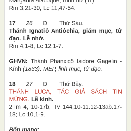
Margarita Alacoque, trinh nữ (Tr).
Rm 3,21-30; Lc 11,47-54.
17
26
Đ Thứ Sáu.
Thánh Ignatiô Antiôchia, giám mục, tử
đạo. Lễ nhớ.
Rm 4,1-8; Lc 12,1-7
.
GHVN:
Thánh Phanxicô Isidore Gagelin -
Kính
(1833), MEP, linh mục, tử đạo.
18
27
Đ Thứ Bảy.
THÁNH LUCA, TÁC GIẢ SÁCH TIN
MỪNG.
Lễ kính.
2Tm 4, 10-17
b; Tv 144,10-11.12-13ab.17-
18;
Lc 10,1-9.
Bổn mạng: