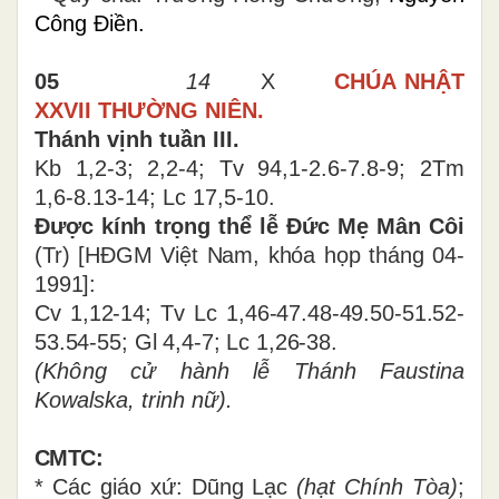
Công Điền.
05
14
X
CHÚA NHẬT
XXVII THƯỜNG NIÊN.
Thánh vịnh tuần III.
Kb 1,2-3; 2,2-4; Tv 94,1-2.6-7.8-9; 2Tm
1,6-8.13-14; Lc 17,5-10
.
Được kính trọng thể lễ Đức Mẹ Mân Côi
(Tr) [HĐGM Việt Nam, khóa họp tháng 04-
1991]:
Cv 1,12-14; Tv Lc 1,46-47.48-49.50-51.52-
53.54-55; Gl 4,4-7; Lc 1,26-38.
(Không cử hành lễ
Thánh Faustina
Kowalska, trinh nữ
).
CMTC:
* Các giáo xứ: Dũng Lạc
(hạt Chính Tòa)
;