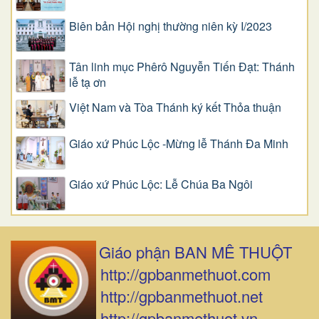
Biên bản Hội nghị thường niên kỳ I/2023
Tân linh mục Phêrô Nguyễn Tiến Đạt: Thánh
lễ tạ ơn
Việt Nam và Tòa Thánh ký kết Thỏa thuận
Giáo xứ Phúc Lộc -Mừng lễ Thánh Đa Minh
Giáo xứ Phúc Lộc: Lễ Chúa Ba Ngôi
Giáo phận BAN MÊ THUỘT
http://gpbanmethuot.com
http://gpbanmethuot.net
http://gpbanmethuot.vn