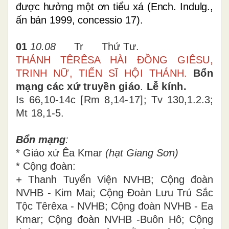
được hưởng một ơn tiểu xá (Ench. Indulg.,
ấn bản 1999, concessio 17).
01
10.08
Tr Thứ Tư.
T
HÁNH TÊRÊSA HÀI ĐỒNG GIÊSU,
TRINH NỮ, TIẾN SĨ HỘI THÁNH.
Bổn
mạng các xứ truyền giáo
.
Lễ kính.
Is 66,10-14c [Rm 8,14-17];
Tv 130,1.2.3;
Mt 18,1-5.
Bổn mạng
:
* Giáo xứ Êa Kmar
(hạt Giang Sơn)
* Cộng đoàn:
+
Thanh Tuyển Viện NVHB; Cộng đoàn
NVHB - Kim Mai;
Cộng Đoàn Lưu Trú Sắc
Tộc Têrêxa -
NVHB; Cộng đoàn NVHB - Ea
Kmar; Cộng đoàn NVHB -Buôn Hô; Cộng