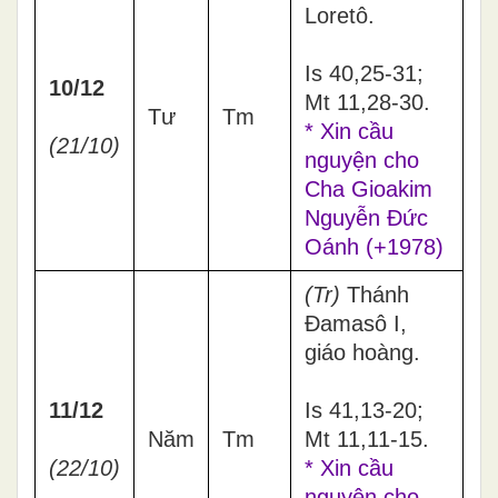
Loretô.
Is 40,25-31;
10/12
Mt 11,28-30.
Tư
Tm
* Xin cầu
(21/10)
nguyện cho
Cha Gioakim
Nguyễn Đức
Oánh (+1978)
(Tr)
Thánh
Đamasô I,
giáo hoàng.
11/12
Is 41,13-20;
Năm
Tm
Mt 11,11-15.
(22/10)
* Xin cầu
nguyện cho