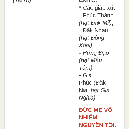
(18/10)
CMTC:
* Các giáo xứ:
- Phúc Thành
(
hạt Đak Mil
)
;
- Đăk Nhau
(
hạt Đồng
Xoài
).
- Hưng Đạo
(hạt Mẫu
Tâm
).
-
Gia
Phúc (Đăk
Nia,
hạt Gia
Nghĩa).
ĐỨC MẸ VÔ
NHIỄM
NGUYÊN TỘI.