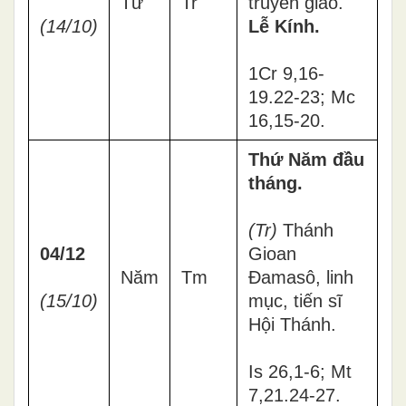
Tư
Tr
truyền giáo.
(14/10)
Lễ Kính.
1Cr 9,16-
19.22-23; Mc
16,15-20.
Thứ Năm đầu
tháng.
(Tr)
Thánh
04/12
Gioan
Năm
Tm
Đamasô, linh
(15/10)
mục, tiến sĩ
Hội Thánh.
Is 26,1-6; Mt
7,21.24-27.