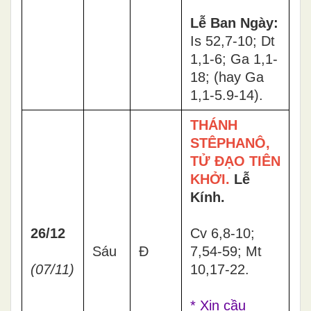
Lễ Ban Ngày:
Is 52,7-10; Dt
1,1-6; Ga 1,1-
18; (hay Ga
1,1-5.9-14).
THÁNH
STÊPHANÔ,
TỬ ĐẠO TIÊN
KHỞI.
Lễ
Kính.
26/12
Cv 6,8-10;
Sáu
Đ
7,54-59; Mt
(07/11)
10,17-22.
* Xin cầu