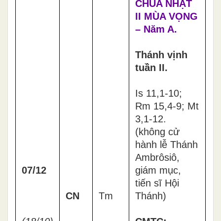
CHÚA NHẬT
II MÙA VỌNG
– Năm A.
Thánh vịnh
tuần II.
Is 11,1-10;
Rm 15,4-9; Mt
3,1-12.
(không cử
hành lễ Thánh
Ambrôsiô,
07/12
giám mục,
tiến sĩ Hội
CN
Tm
Thánh)