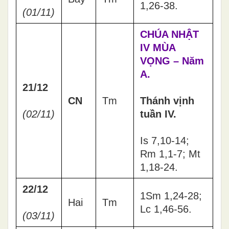
1,26-38.
(01/11)
CHÚA NHẬT
IV MÙA
VỌNG – Năm
A.
21/12
CN
Tm
Thánh vịnh
(02/11)
tuần IV.
Is 7,10-14;
Rm 1,1-7; Mt
1,18-24.
22/12
1Sm 1,24-28;
Hai
Tm
Lc 1,46-56.
(03/11)