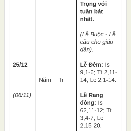
Trọng với
tuần bát
nhật.
(Lễ Buộc - Lễ
cầu cho giáo
dân).
25/12
Lễ Đêm:
Is
9,1-6; Tt 2,11-
Năm
Tr
14; Lc 2,1-14.
(06/11)
Lễ Rạng
đông:
Is
62,11-12; Tt
3,4-7; Lc
2,15-20.