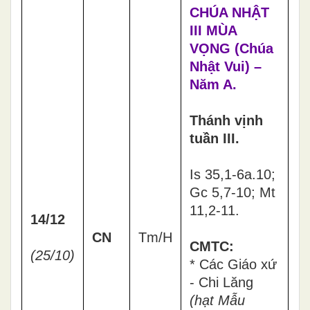
CHÚA NHẬT
III MÙA
VỌNG (Chúa
Nhật Vui) –
Năm A.
Thánh vịnh
tuần III.
Is 35,1-6a.10;
Gc 5,7-10; Mt
11,2-11.
14/12
CN
Tm/H
CMTC:
(25/10)
* Các Giáo xứ
- Chi Lăng
(
hạt Mẫu