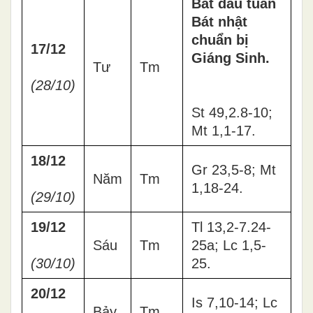
Bắt đầu tuần
Bát nhật
chuẩn bị
17/12
Giáng Sinh.
Tư
Tm
(28/10)
St 49,2.8-10;
Mt 1,1-17.
18/12
Gr 23,5-8; Mt
Năm
Tm
1,18-24.
(29/10)
19/12
Tl 13,2-7.24-
Sáu
Tm
25a; Lc 1,5-
(30/10)
25.
20/12
Is 7,10-14; Lc
Bảy
Tm