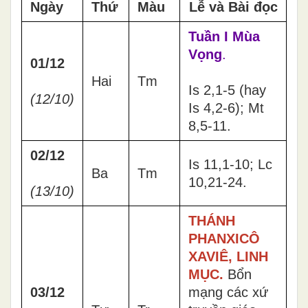
Ngày
Thứ
Màu
Lễ và Bài đọc
Tuần I Mùa
Vọng
.
01/12
Hai
Tm
Is 2,1-5 (hay
(12/10)
Is 4,2-6); Mt
8,5-11.
02/12
Is 11,1-10; Lc
Ba
Tm
10,21-24.
(13/10)
THÁNH
PHANXICÔ
XAVIÊ, LINH
MỤC.
Bổn
03/12
mạng các xứ