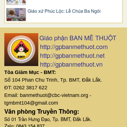
Giáo xứ Phúc Lộc: Lễ Chúa Ba Ngôi
Giáo phận BAN MÊ THUỘT
http://gpbanmethuot.com
http://gpbanmethuot.net
http://gpbanmethuot.vn
Tòa Giám Mục - BMT:
Số 104 Phan Chu Trinh, Tp. BMT, Đắk Lắk.
ĐT: 0262 3817 622
Email: banmethuot@cbc-vietnam.org -
tgmbmt104@gmail.com
Văn phòng Truyền Thông:
Số 01 Trần Hưng Đạo, Tp. BMT, Đắk Lắk.
Zalo: 0843 154 837