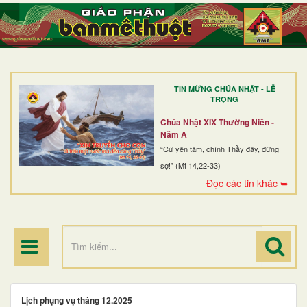
TRANG NHẤT
GIỚI THIỆU
GIÁO XỨ
TIN MỪNG CHÚA NHẬT - LỄ
DÒNG TU
TRỌNG
BAN MỤC VỤ
Chúa Nhật XIX Thường Niên -
Năm A
ĐOÀN THỂ CG
“Cứ yên tâm, chính Thầy đây, đừng
sợ!” (Mt 14,22-33)
LINH MỤC
Đọc các tin khác ➥
ĐIỂM HÀNH HƯƠNG
Lịch phụng vụ tháng 12.2025