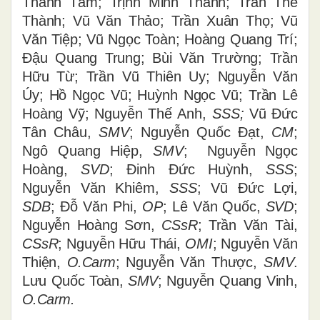
Thanh Tâm; Trịnh Minh Thanh; Trần Thế
Thành; Vũ Văn Thảo; Trần Xuân Thọ; Vũ
Văn Tiệp; Vũ Ngọc Toàn; Hoàng Quang Trí;
Đậu Quang Trung; Bùi Văn Trường; Trần
Hữu Từ; Trần Vũ Thiên Uy; Nguyễn Văn
Úy; Hồ Ngọc Vũ; Huỳnh Ngọc Vũ; Trần Lê
Hoàng Vỹ;
Nguyễn Thế Anh,
SSS;
Vũ Đức
Tân Châu,
SMV
;
Nguyễn Quốc Đạt,
CM
;
Ngô Quang Hiệp,
SMV
; Nguyễn Ngọc
Hoàng,
SVD
; Đinh Đức Huỳnh,
SSS
;
Nguyễn Văn Khiêm,
SSS
; Vũ Đức Lợi,
SDB
; Đỗ Văn Phi,
OP
;
Lê Văn Quốc,
SVD
;
Nguyễn Hoàng Sơn,
CSsR
; Trần Văn Tài,
CSsR
; Nguyễn Hữu Thái,
OMI
; Nguyễn Văn
Thiện,
O.Carm
; Nguyễn Văn Thược,
SMV
.
Lưu Quốc Toàn,
SMV
;
Nguyễn Quang Vinh,
O.Carm.