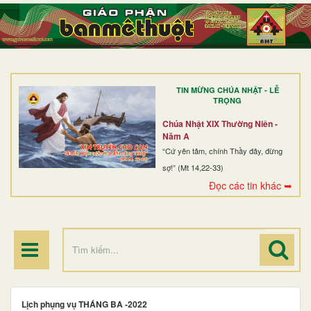
TRANG NHẤT
GIỚI THIỆU
GIÁO XỨ
TIN MỪNG CHÚA NHẬT - LỄ
DÒNG TU
TRỌNG
BAN MỤC VỤ
Chúa Nhật XIX Thường Niên -
Năm A
ĐOÀN THỂ CG
“Cứ yên tâm, chính Thầy đây, đừng
sợ!” (Mt 14,22-33)
LINH MỤC
Đọc các tin khác ➥
ĐIỂM HÀNH HƯƠNG
Lịch phụng vụ THÁNG BA -2022