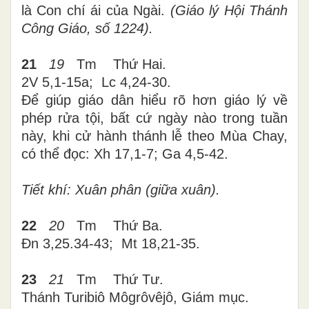
là Con chí ái của Ngài.
(Giáo lý Hội Thánh
Công Giáo, số 1224).
21
1
9
Tm
Thứ Hai.
2V 5,1-15a; Lc 4,24-30.
Để giúp giáo dân hiểu rõ hơn giáo lý về
phép rửa tội, bất cứ ngày nào trong tuần
này, khi cử hành thánh lễ theo Mùa Chay,
có thể đọc: Xh 17,1-7; Ga 4,5-42.
Tiết khí: Xuân phân (giữa xuân).
22
20
Tm Thứ Ba.
Đn 3,25.34-43; Mt 18,21-35.
23
21
Tm
Thứ
Tư
.
Thánh Turibiô Môgrôvêjô, Giám mục.