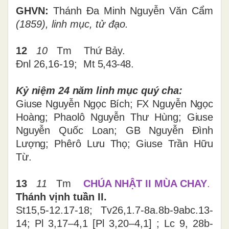
GHVN:
Thánh Đa Minh Nguyễn Văn Cẩm
(1859), linh mục, tử đạo.
12
10
Tm Thứ Bảy.
Đnl 26,16-19;
Mt 5,43-48
.
Kỷ niệm 24 năm linh mục quý cha
:
Giuse Nguyễn Ngọc Bích; FX Nguyễn Ngọc
Hoàng; Phaolô Nguyễn Thư Hùng; Giuse
Nguyễn Quốc Loan; GB Nguyễn Đình
Lượng; Phêrô Lưu Thọ; Giuse Trần Hữu
Từ.
13
11
Tm
CHÚA NHẬT II MÙA CHAY
.
Thánh vịnh tuần II.
St15,5-12.17-18; Tv26,1.7-8a.8b-9abc.13-
14; Pl 3,17–4,1
[
Pl 3,20–4,1
]
; Lc 9, 28b-