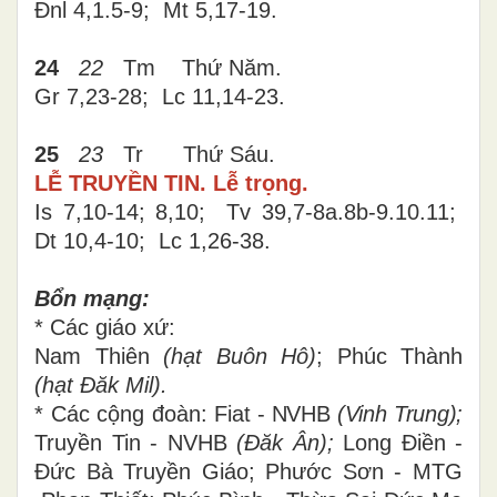
Đnl 4,1.5-9; Mt 5,17-19
.
24
22
Tm Thứ Năm.
Gr 7,23-28; Lc 11,14-23
.
25
23
Tr Thứ Sáu.
LỄ TRUYỀN TIN. Lễ trọng.
Is 7,10-14;
8,10; Tv 39,7-8a.8b-9.10.11;
Dt 10,4-10; Lc 1,26-38.
Bổn mạng:
* Các giáo xứ:
Nam Thiên
(hạt Buôn Hô)
; Phúc Thành
(hạt Đăk Mil).
* Các cộng đoàn:
Fiat - NVHB
(Vinh Trung);
Truyền Tin - NVHB
(Đăk Ân);
Long Điền -
Đức Bà Truyền Giáo;
Phước Sơn - MTG