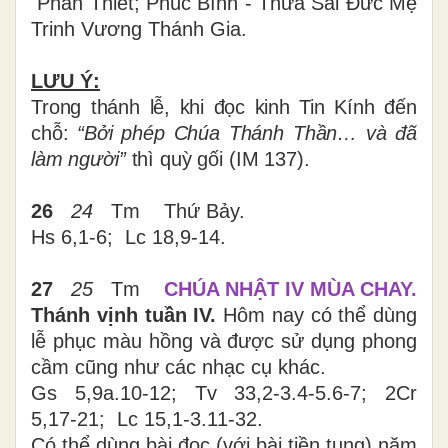
Phan Thiết;
Phúc Bình - Thừa Sai Đức Mẹ
Trinh Vương Thánh Gia.
LƯU Ý:
Trong thánh lễ, khi đọc kinh Tin Kính đến
chỗ:
“Bởi phép Chúa Thánh Thần… và đã
làm người”
thì quỳ gối (IM 137).
26
24
Tm Thứ Bảy.
Hs 6,1-6; Lc 18,9-14.
27
25
Tm
CHÚA NHẬT IV MÙA CHAY.
Thánh vịnh tuần IV.
Hôm nay có thể dùng
lễ phục màu hồng và được sử dụng phong
cầm cũng như các nhạc cụ khác.
Gs 5,9a.10-12; Tv 33,2-3.4-5.6-7; 2Cr
5,17-21; Lc 15,1-3.11-32.
Có thể dùng bài đọc (với bài tiền tụng) năm