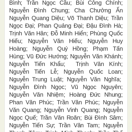
Bình
; Trần Ngọc Cầu
;
Bùi Công Chính;
Nguyễn Đình Chung; Cha Chưởng Ấn
Nguyễn Quang Diệu; Võ Thanh Diệu; Trần
Ngọc Đại; Phan Quảng Đại
; Đậu Đình Hà
;
Trịnh Văn Hân
;
Đỗ Minh Hiển; Phùng Quốc
Hiếu
;
Nguyễn Văn Hiếu
; Nguyễn Huy
Hoàng
;
Nguyễn Quý Hồng
; Phạm Tấn
Hùng
;
Vũ Đức Hướng; Nguyễn Văn Khánh;
Nguyễn Tiến Khẩu; Trịnh Văn Kính;
Nguyễn Tiến Lễ
;
Nguyễn Quốc Loan;
Nguyễn Trung Luật
;
Nguyễn Văn Nghĩa;
Nguyễn Đình Ngọc; Vũ Ngọc Nguyên;
Nguyễn Văn Nhiệm
; Hoàng Đức Nhung;
Phan Văn Phúc; Trần Văn Phúc; Nguyễn
Văn Quang; Nguyễn Vinh Quang; Nguyễn
Ngọc Quế; Trần Văn Roãn; Bùi Đình Sâm;
Nguyễn Tiến Sự; Trần Văn Tam; Nguyễn