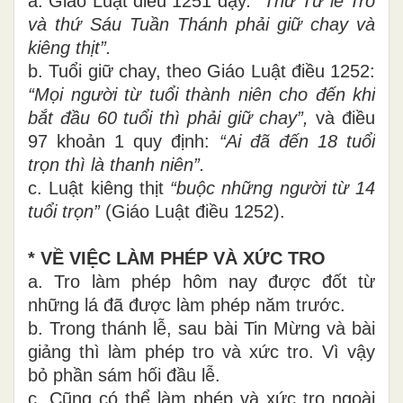
a. Giáo Luật điều 1251 dạy
: “Thứ Tư lễ Tro
và thứ Sáu Tuần Thánh phải giữ chay và
kiêng thịt”.
b. Tuổi giữ chay, theo Giáo Luật điều 1252:
“Mọi người từ tuổi thành niên cho đến khi
bắt đầu 60 tuổi thì phải giữ chay”,
và điều
97 khoản 1 quy định:
“Ai đã đến 18 tuổi
trọn thì là thanh niên”.
c. Luật kiêng thịt
“buộc những người từ 14
tuổi trọn”
(Giáo Luật điều 1252).
* VỀ VIỆC LÀM PHÉP VÀ XỨC TRO
a. Tro làm phép hôm nay được đốt từ
những lá đã được làm phép năm trước.
b. Trong thánh lễ, sau bài Tin Mừng và bài
giảng thì làm phép tro và xức tro. Vì vậy
bỏ phần sám hối đầu lễ.
c. Cũng có thể làm phép và xức tro ngoài