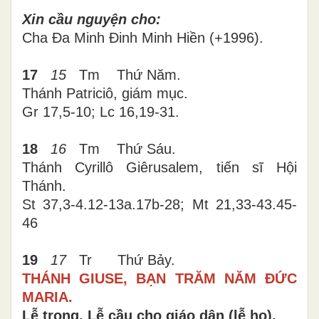
Xin cầu nguyện cho:
Cha
Đa Minh Đinh Minh Hiền (+1996).
17
15
Tm Thứ Năm.
Thánh Patriciô, giám mục.
Gr
17,5-10
;
Lc 16
,
19-31
.
18
16
Tm Thứ Sáu.
Thánh Cyrillô Giêrusalem, tiến sĩ Hội
Thánh.
St 37,3-4.12-13a.17b-28; Mt 21,33-43.45-
46
19
17
Tr Thứ Bảy.
THÁNH GIUSE,
BẠN TRĂM NĂM ĐỨC
MARIA.
Lễ trọng. Lễ cầu cho giáo dân (lễ họ).