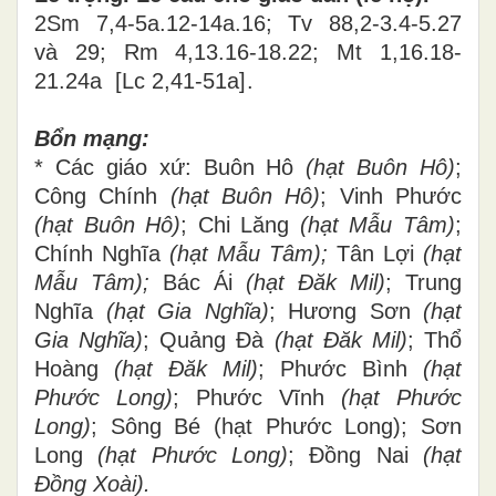
2Sm 7,4-5a.12-14a.16; Tv 88,2-3.4-5.27
và 29; Rm 4,13.16-18.22; Mt 1,16.18-
21.24a
[
Lc 2,41-51a
]
.
Bổn mạng:
* Các giáo xứ: Buôn Hô
(hạt Buôn Hô)
;
Công Chính
(hạt Buôn Hô)
; Vinh Phước
(hạt Buôn Hô)
; Chi Lăng
(hạt Mẫu Tâm)
;
Chính Nghĩa
(hạt Mẫu Tâm);
Tân Lợi
(hạt
Mẫu Tâm);
Bác Ái
(hạt Đăk Mil)
; Trung
Nghĩa
(hạt Gia Nghĩa)
; Hương Sơn
(hạt
Gia Nghĩa)
; Quảng Đà
(hạt Đăk Mil)
; Thổ
Hoàng
(hạt Đăk Mil)
; Phước Bình
(hạt
Phước Long)
; Phước Vĩnh
(hạt Phước
Long)
; Sông Bé (hạt Phước Long); Sơn
Long
(hạt Phước Long)
; Đồng Nai
(hạt
Đồng Xoài).