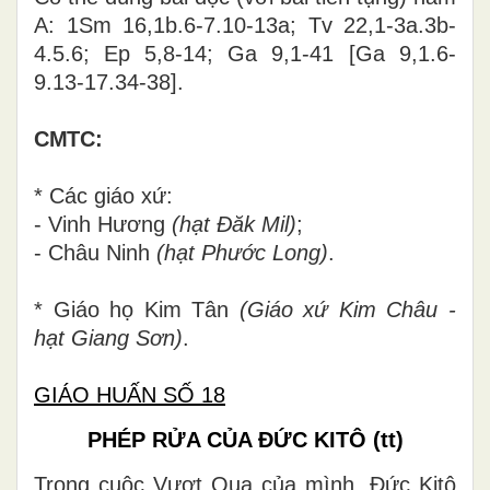
A: 1Sm 16,1b.6-7.10-13a; Tv 22,1-3a.3b-
4.5.6; Ep 5,8-14; Ga 9,1-41
[
Ga 9,1.6-
9.13-17.34-38
]
.
CMTC:
* Các giáo xứ:
- Vinh Hương
(hạt Đăk Mil)
;
- Châu Ninh
(hạt Phước Long)
.
* Giáo họ Kim Tân
(Giáo xứ Kim Châu -
hạt Giang Sơn)
.
GIÁO HUẤN SỐ 18
PHÉP RỬA CỦA ĐỨC KITÔ
(tt)
Trong cuộc Vượt Qua của mình, Đức Kitô