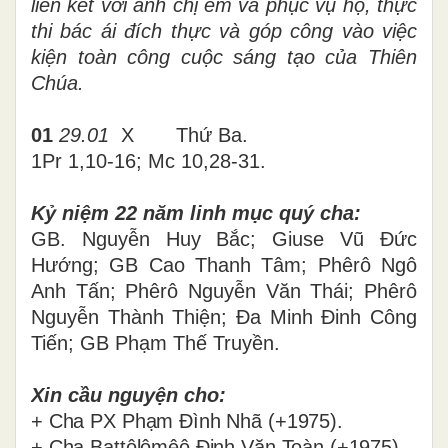
liên kết với anh chị em và phục vụ họ, thực
thi bác ái đích thực và góp công vào việc
kiện toàn công cuộc sáng tạo của Thiên
Chúa.
01
29.01
X Thứ Ba.
1Pr 1,10-16; Mc 10,28-31.
Kỷ niệm 22 năm linh mục quý cha:
GB. Nguyễn Huy Bắc; Giuse Vũ Đức
Hướng; GB Cao Thanh Tâm; Phêrô Ngô
Anh Tấn; Phêrô Nguyễn Văn Thái; Phêrô
Nguyễn Thành Thiện; Đa Minh Đinh Công
Tiến; GB Phạm Thế Truyền.
Xin cầu nguyện cho
:
+ Cha
PX Phạm Đình Nhã (+1975).
+ Cha Battôlômêô Đinh Văn Toàn (+1975).