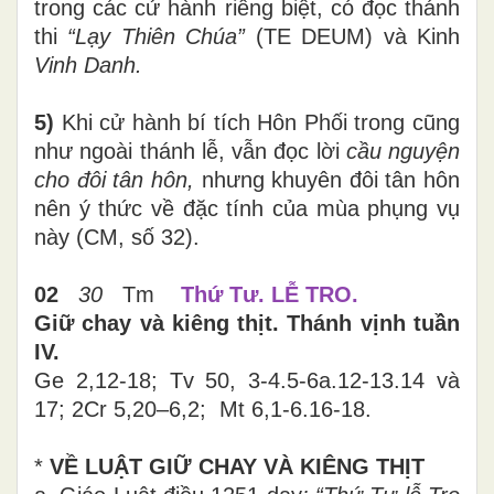
trong các cử hành riêng biệt, có đọc thánh
thi
“Lạy Thiên Chúa”
(TE DEUM) và Kinh
Vinh Danh.
5)
Khi cử hành bí tích Hôn Phối trong cũng
như ngoài thánh lễ, vẫn đọc lời
cầu nguyện
cho đôi tân hôn,
nhưng khuyên đôi tân hôn
nên ý thức về đặc tính của mùa phụng vụ
này (CM, số 32).
02
30
Tm
Thứ
Tư. LỄ TRO.
Giữ chay và kiêng thịt. Thánh vịnh tuần
IV.
Ge 2,12-18; Tv 50, 3-4.5-6a.12-13.14 và
17; 2Cr 5,20–6,2; Mt 6,1-6.16-18.
*
VỀ LUẬT GIỮ CHAY VÀ KIÊNG THỊT