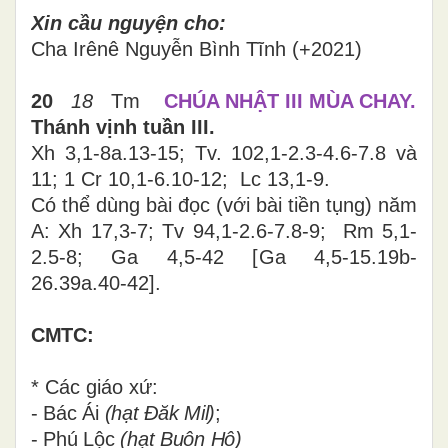
Xin cầu nguyện cho:
Cha
Irênê Nguyễn Bình Tĩnh (+2021)
20
18
Tm
CHÚA NHẬT III MÙA CHAY.
Thánh vịnh tuần III.
Xh 3,1-8a.13-15;
Tv. 102,1-2.3-4.6-7.8 và
11;
1 Cr 10,1-6.10-12; Lc 13,1-9.
Có thể dùng bài đọc (với bài tiền tụng)
năm
A: Xh 17,3-7; Tv 94,1-2.6-7.8-9; Rm 5,1-
2.5-8; Ga 4,5-42
[
Ga 4,5-15.19b-
26.39a.40-42
]
.
CMTC:
* Các giáo xứ:
- Bác Ái
(hạt Đăk Mil)
;
- Phú Lộc
(hạt Buôn Hô)