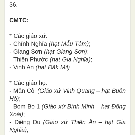
36.
CMTC:
* Các giáo xứ:
- Chính Nghĩa
(hạt Mẫu Tâm)
;
- Giang Sơn
(hạt Giang Sơn)
;
- Thiên Phước
(hạt Gia Nghĩa)
;
- Vinh An
(hạt Đăk Mil).
* Các giáo họ:
- Mân Côi
(Giáo xứ Vinh Quang – hạt Buôn
Hô)
;
- Bom Bo 1
(Giáo xứ Bình Minh – hạt Đồng
Xoài)
;
- Điêng Đu
(Giáo xứ Thiên Ân – hạt Gia
Nghĩa);