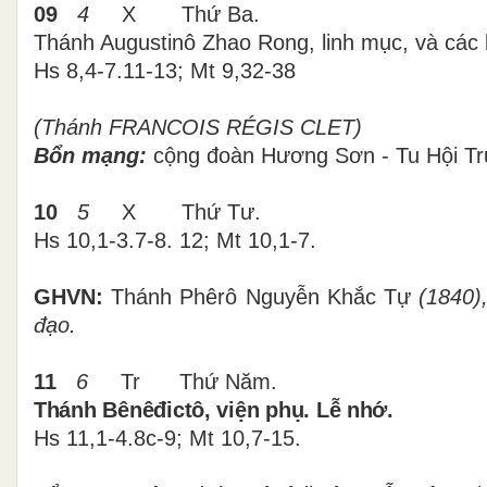
09
4
X Thứ Ba.
Thánh Augustinô Zhao Rong, linh mục, và các 
Hs 8,4-7.11-13; Mt 9,32-38
(Thánh FRANCOIS RÉGIS CLET)
Bổn mạng:
cộng đoàn Hương Sơn - Tu Hội Tr
10
5
X Thứ Tư.
Hs 10,1-3.7-8. 12; Mt 10,1-7.
GHVN:
Thánh Phêrô Nguyễn Khắc Tự
(1840),
đạo.
11
6
Tr Thứ Năm.
Thánh Bênêđictô, viện phụ. Lễ nhớ.
Hs 11,1-4.8c-9; Mt 10,7-15.