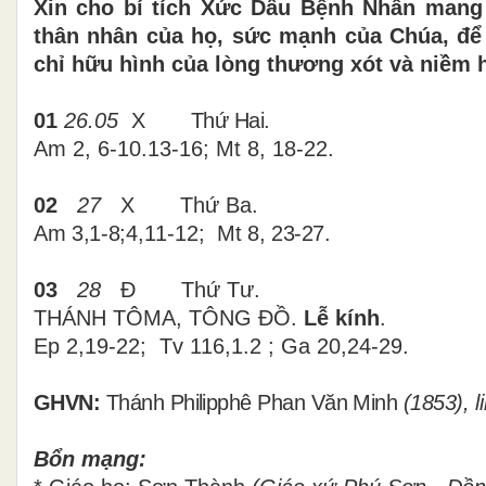
Xin cho bí tích Xức Dầu Bệnh Nhân mang 
thân nhân của họ, sức mạnh của Chúa, để
chỉ hữu hình của lòng thương xót và niềm 
01
26.05
X
Thứ Hai.
Am 2, 6-10.13-16; Mt 8, 18-22.
02
27
X Thứ Ba.
Am
3,1-8
;4,11-12
; M
t
8
,
23-27
.
03
28
Đ Thứ Tư.
THÁNH TÔMA, TÔNG ĐỒ.
Lễ kính
.
Ep 2,19-22; Tv 116,1.2 ; Ga 20,24-29.
GHVN:
Thánh Philipphê Phan Văn Minh
(1853),
l
Bổn mạng: