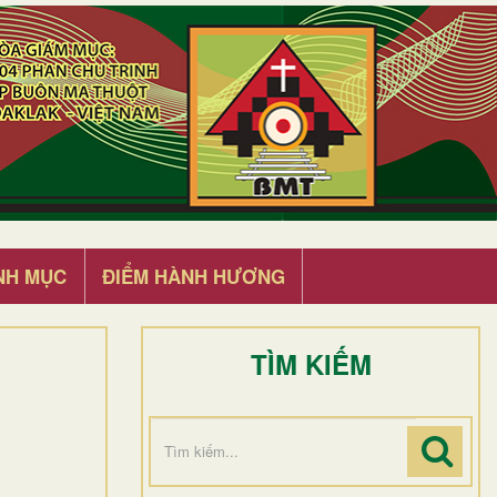
NH MỤC
ĐIỂM HÀNH HƯƠNG
TÌM KIẾM