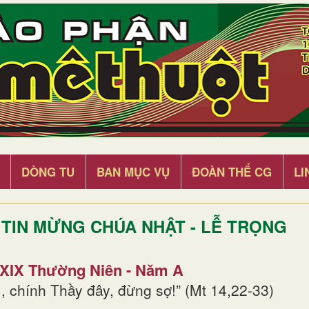
DÒNG TU
BAN MỤC VỤ
ĐOÀN THỂ CG
LI
TIN MỪNG CHÚA NHẬT - LỄ TRỌNG
 XIX Thường Niên - Năm A
, chính Thầy đây, đừng sợ!” (Mt 14,22-33)