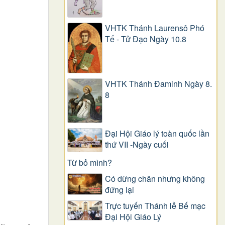
VHTK Thánh Laurensô Phó
Tế - Tử Đạo Ngày 10.8
VHTK Thánh Đaminh Ngày 8.
8
Đại Hội Giáo lý toàn quốc lần
thứ VII -Ngày cuối
Từ bỏ mình?
Có dừng chân nhưng không
đứng lại
Trực tuyến Thánh lễ Bế mạc
Đại Hội Giáo Lý