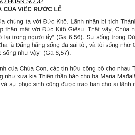
ÁO HUẤN SỐ 3
2
Ả CỦA VIỆC RƯỚC LỄ
ủa chúng ta với Đức Kitô. Lãnh nhận bí tích Thán
ợp thân mật với Đức Kitô Giêsu. Thật vậy, Chúa nó
ôi ở lại trong người ấy” (Ga 6,56). Sự sống trong Đ
ha là Đấng hằng sống đã sai tôi, và tôi sống nhờ
ợc sống như vậy” (Ga 6,57).
ình của Chúa Con, các tín hữu công bố cho nhau 
g như xưa kia Thiên thần báo cho bà Maria Mađal
g và sự phục sinh cũng được trao ban cho ai lãnh