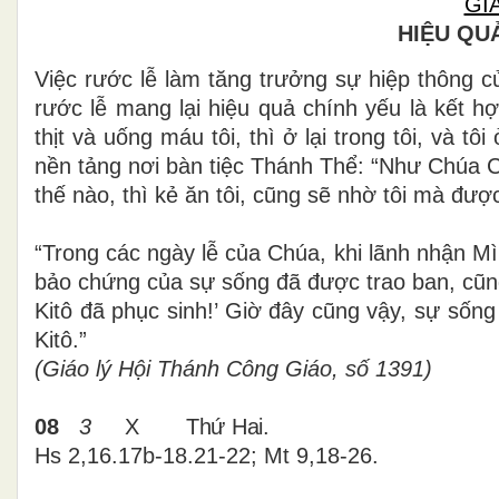
GI
HIỆU QU
Việc rước lễ làm tăng trưởng sự hiệp thông c
rước lễ mang lại hiệu quả chính yếu là kết h
thịt và uống máu tôi, thì ở lại trong tôi, và t
nền tảng nơi bàn tiệc Thánh Thể: “Như Chúa C
thế nào, thì kẻ ăn tôi, cũng sẽ nhờ tôi mà đư
“Trong các ngày lễ của Chúa, khi lãnh nhận M
bảo chứng của sự sống đã được trao ban, cũn
Kitô đã phục sinh!’ Giờ đây cũng vậy, sự sốn
Kitô.”
(Giáo lý Hội Thánh Công Giáo, số 1391)
08
3
X
Thứ Hai.
Hs 2,16.17b-18.21-22; Mt 9,18-26.