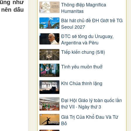
cũng như
Thông điệp Magnifica
 nên dấu
Humanitas
Bài hát chủ đề ĐH Giới trẻ TG
Seoul 2027
ĐTC sẽ tông du Uruguay,
Argentina và Pêru
Tiếp kiến chung (5/8)
Tình yêu muôn thuở
Khi Chúa thinh lặng
Đại Hội Giáo lý toàn quốc lần
thứ VII - Ngày thứ 3
Giá Trị Của Khổ Ðau Và Từ
Bỏ