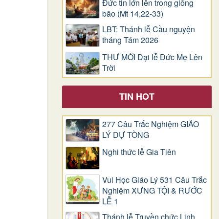
Đức tin lớn lên trong giông
bão (Mt 14,22-33)
LBT: Thánh lễ Cầu nguyện
tháng Tám 2026
THƯ MỜI Đại lễ Đức Mẹ Lên
Trời
TIN HOT
277 Câu Trắc Nghiệm GIÁO
LÝ DỰ TÒNG
Nghi thức lễ Gia Tiên
Vui Học Giáo Lý 531 Câu Trắc
Nghiệm XƯNG TỘI & RƯỚC
LỄ 1
Thánh lễ Truyền chức Linh