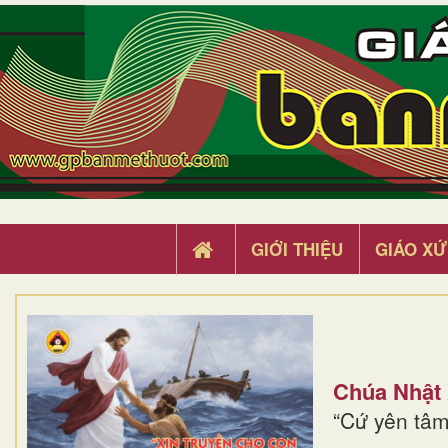
GIỚI THIỆU
GIÁO XỨ
Chúa Nhật
“Cứ yên tâm