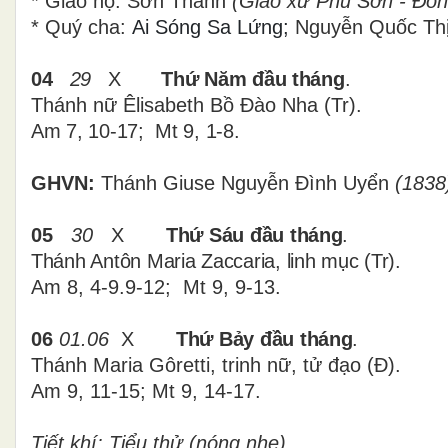
* Giáo họ: Sơn Thành
(Giáo xứ Phú Sơn - Đồn
*
Quý cha:
Ai Sóng Sa Lứng;
Nguyễn Quốc Thị
04
29
X
Thứ Năm đầu tháng
.
Thánh nữ Êlisabeth Bồ Đào Nha (Tr).
Am 7, 10-17; Mt 9, 1-8
.
GHVN:
Thánh Giuse Nguyễn Đình Uyển
(1838)
05
30
X
Thứ Sáu đầu tháng
.
Thánh Antôn Maria Zaccaria, linh mục (Tr).
Am 8, 4-9.9-12; Mt 9, 9-13
.
06
01.06
X
Thứ Bảy đầu tháng
.
Thánh Maria Gôretti, trinh nữ, tử đạo (Đ).
Am 9, 11-15; Mt 9, 14-17.
Tiết khí: Tiểu thử (nóng nhẹ).