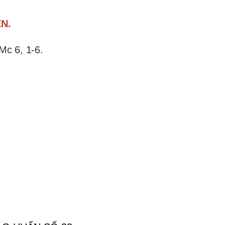
N.
 Mc 6, 1-6
.