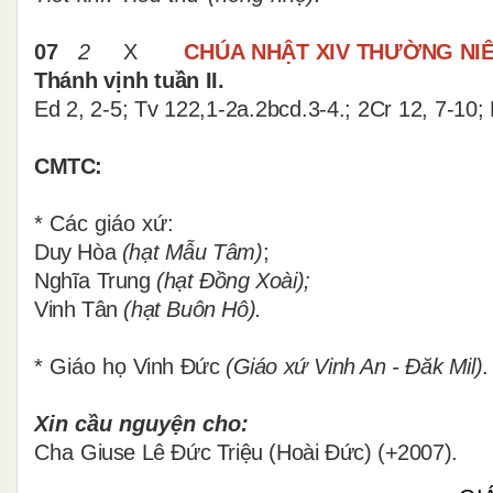
07
2
X
CHÚA
NHẬT XIV THƯỜNG NIÊ
Thánh vịnh tuần II.
Ed 2, 2-5; Tv 122,1-2a.2bcd.3-4.; 2Cr 12, 7-10;
CMTC:
* Các giáo xứ:
Duy Hòa
(hạt Mẫu Tâm)
;
Nghĩa Trung
(hạt Đồng Xoài);
Vinh Tân
(hạt Buôn Hô).
* Giáo họ
Vinh Đức
(Giáo xứ Vinh An - Đăk Mil)
.
Xin cầu nguyện cho:
Cha
Giuse Lê Đức Triệu (Hoài Đức) (+2007).