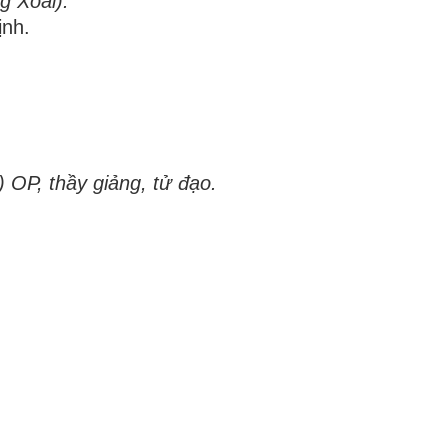
g Xoài).
nh.
 OP, thầy giảng, tử đạo.