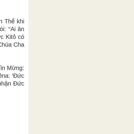
h Thể khi
i: “Ai ăn
ức Kitô có
 Chúa Cha
Tin Mừng:
êna: ‘Đức
 nhận Đức