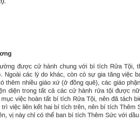
m).
ương
hường được cử hành chung với bí tích Rửa Tội, 
ô. Ngoài các lý do khác, còn có sự gia tăng việc b
có thêm nhiều giáo xứ (ở đồng quê), các giáo phận
n diện trong tất cả các cử hành rửa tội được n
ục việc hoàn tất bí tích Rửa Tội, nên đã tách biệ
rì việc liên kết hai bí tích trên, nên bí tích Thê
n, vị này chỉ có thể ban bí tích Thêm Sức với dầu