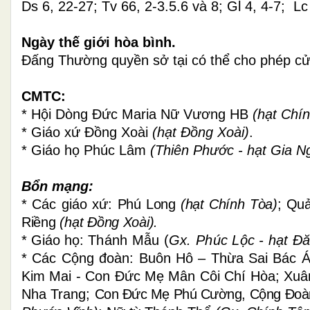
Ds 6, 22-27; Tv 66, 2-3.5.6 và 8; Gl 4, 4-7; Lc
Ngày thế giới hòa bình.
Đấng Thường quyền sở tại có thể cho phép cử
CMTC:
*
Hội
Dòng Đức Maria Nữ Vương HB
(hạt Chín
*
Giáo xứ
Đồng Xoài
(hạt Đồng Xoài)
.
*
Giáo họ Phúc Lâm
(Thiên Phước - hạt Gia Ng
Bổn mạng:
* Các giáo xứ:
Phú Long
(hạt Chính Tòa)
;
Quả
Riềng
(hạt Đồng Xoài).
* Giáo họ:
Thánh Mẫu (
Gx. Phúc Lộc
- hạt Đă
* Các Cộng đoàn: Buôn Hô – Thừa Sai Bác Ái
Kim Mai - Con Đức Mẹ Mân Côi Chí Hòa;
Xuâ
Nha Trang;
Con Đức Mẹ Phú Cường,
Cộng Đo