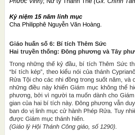
Phước Vĩnh)
; Nữ tỳ Thánh Thể
(Gx. Chính Tâ
Kỷ niệm 15 năm linh mục
Cha Philipphê Nguyễn Văn Hoàng.
Giáo huấn số
6
: Bí tích Thêm Sức
Hai truyền thống: Đông phương và Tây ph
Trong những thế kỷ đầu, bí tích Thêm Sức t
“bí tích kép”, theo kiểu nói của thánh Cyprian
Rửa Tội cho các nhi đồng trong suốt năm, và 
những điều này khiến Giám mục không thể hiệ
phương, bởi vì người ta muốn dành cho Giám m
gian của hai bí tích này. Đông phương vẫn duy t
ban do vị linh mục cử hành Phép Rửa. Tuy nhiê
được Giám mục thánh hiến.
(
Giáo lý Hội Thánh Công giáo, số
1290).