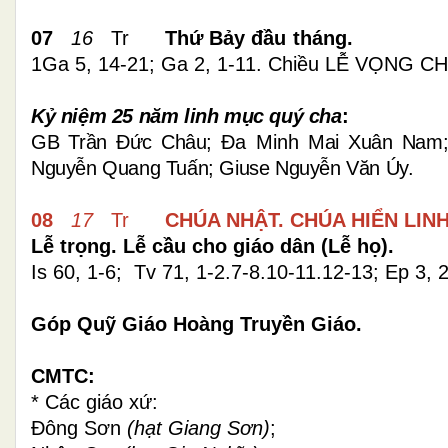
07
16
Tr
Thứ Bảy
đầu tháng.
1Ga 5, 14-21; Ga 2, 1-11. Chiều LỄ VỌNG C
Kỷ niệm 25 năm linh mục quý cha
:
GB Trần Đức Châu;
Đa Minh
Mai Xuân Nam
Nguyễn Quang Tuấn; Giuse Nguyễn Văn Úy.
08
17
Tr
CHÚA NHẬT.
CHÚA HIỂN LINH
Lễ trọng. Lễ cầu cho giáo dân (Lễ họ).
Is 60, 1-6; Tv 71,
1-
2.7-8.10-11.12-13;
Ep 3, 
Góp Quỹ Giáo Hoàng Truyền Giáo.
CMTC:
* Các giáo xứ:
Đông Sơn
(hạt Giang Sơn)
;