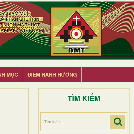
NH MỤC
ĐIỂM HÀNH HƯƠNG
TÌM KIẾM