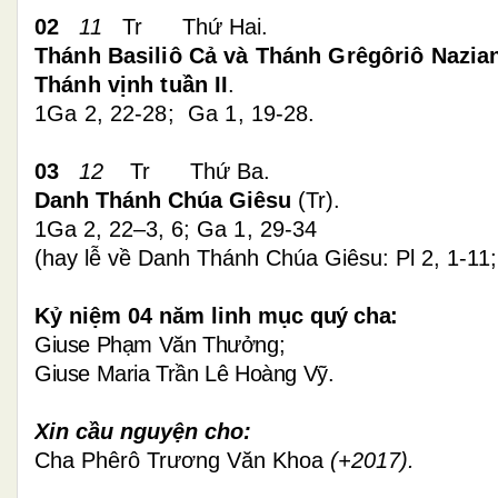
02
11
Tr Thứ Hai
.
Thánh Basiliô Cả và Thánh Grêgôriô Nazian
Thánh vịnh tuần II
.
1Ga 2, 2
2
-28; Ga 1, 19-28.
03
12
Tr Thứ Ba.
Danh Thánh Chúa Giêsu
(Tr).
1Ga 2, 22–3, 6;
Ga 1, 29-34
(hay lễ về Danh Thánh Chúa Giêsu: Pl 2, 1-11;
Kỷ niệm
04 năm linh mục
quý cha:
Giuse Phạm Văn Thưởng;
Giuse Maria Trần Lê Hoàng Vỹ.
Xin cầu nguyện cho:
Cha Phêrô Trương Văn Khoa
(+2017).