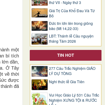
thứ VII - Ngày thứ 3
Giá Trị Của Khổ Ðau Và Từ
Bỏ
Đức tin lớn lên trong giông
bão (Mt 14,22-33)
LBT: Thánh lễ Cầu nguyện
tháng Tám 2026
thành một
TIN HOT
an bí tích
 lớn dần,
ữa. Ở Tây
277 Câu Trắc Nghiệm GIÁO
LÝ DỰ TÒNG
t về thời
m Sức được
Nghi thức lễ Gia Tiên
 thánh đã
Vui Học Giáo Lý 531 Câu Trắc
Nghiệm XƯNG TỘI & RƯỚC