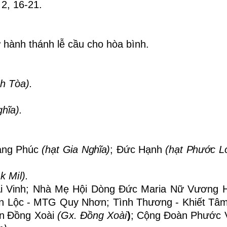
 2, 16-21.
 hành thánh lễ cầu cho hòa bình.
h Tòa).
hĩa).
ng Phúc
(hạt Gia Nghĩa)
;
Đức Hạnh
(hạt Phước L
k Mil
).
 Vinh;
Nhà Mẹ Hội Dòng Đức Maria Nữ Vương H
n Lộc - MTG Quy Nhơn;
Tình Thương -
Khiết Tâ
àn
Đồng Xoài
(Gx. Đồng Xoài
)
; Cộng Đoàn Phước 