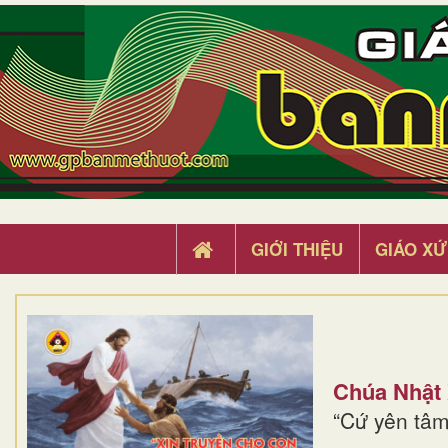
GIỚI THIỆU
GIÁO XỨ
Chúa Nhật
“Cứ yên tâm