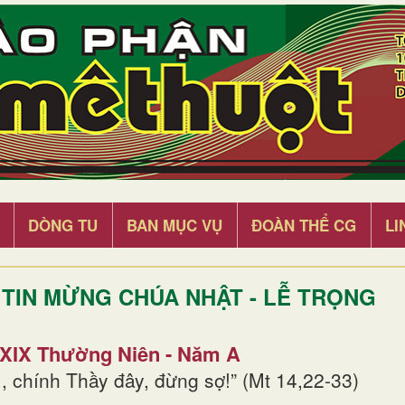
DÒNG TU
BAN MỤC VỤ
ĐOÀN THỂ CG
LI
TIN MỪNG CHÚA NHẬT - LỄ TRỌNG
 XIX Thường Niên - Năm A
, chính Thầy đây, đừng sợ!” (Mt 14,22-33)