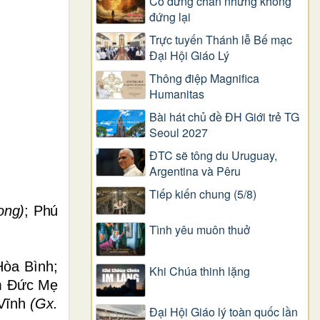
Có dừng chân nhưng không
đứng lại
Trực tuyến Thánh lễ Bế mạc
Đại Hội Giáo Lý
Thông điệp Magnifica
Humanitas
Bài hát chủ đề ĐH Giới trẻ TG
Seoul 2027
ĐTC sẽ tông du Uruguay,
Argentina và Pêru
Tiếp kiến chung (5/8)
ong)
;
Phú
Tình yêu muôn thuở
òa Bình;
Khi Chúa thinh lặng
m Đức Mẹ
Vĩnh
(Gx.
Đại Hội Giáo lý toàn quốc lần