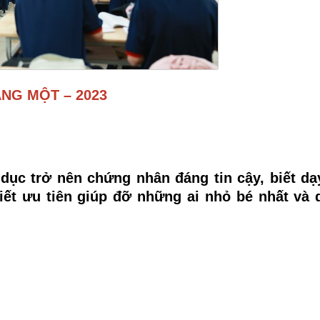
NG MỘT – 202
3
dục trở nên chứng nhân đáng tin cậy, biết dạy
ết ưu tiên giúp đỡ những ai nhỏ bé nhất và d
INH.