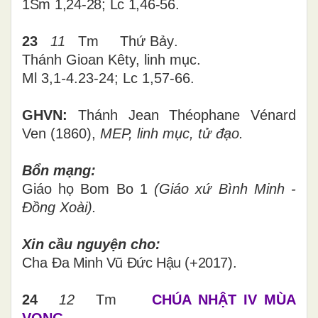
1Sm 1,24-28; Lc 1,46-56.
23
11
Tm
Thứ
Bảy
.
Thánh Gioan Kêty, linh mục.
Ml 3,1
-
4.23-24; Lc 1,57-66.
GHVN:
Thánh Jean Théophane Vénard
Ven (1860),
MEP, linh mục, tử đạo.
Bổn mạng:
Giáo họ
Bom Bo 1
(Giáo xứ Bình Minh -
Đồng Xoài).
Xin cầu nguyện cho
:
Cha
Đa Minh Vũ Đức Hậu (+2017).
24
12
Tm
CHÚA NHẬT IV MÙA
VỌNG.