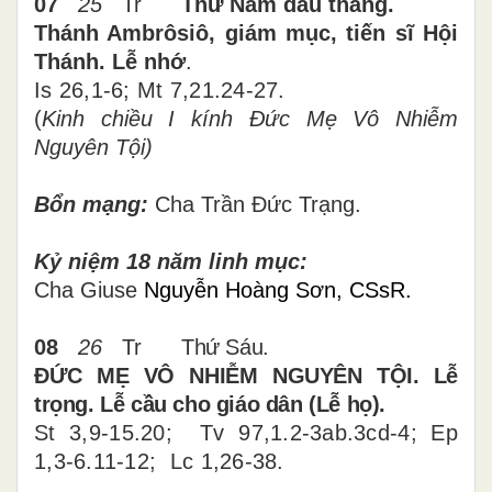
07
25
Tr
Thứ Năm đầu tháng
.
Thánh Ambrôsiô, giám mục, tiến sĩ Hội
Thánh. Lễ nhớ
.
Is 26,1-6; Mt 7,21.24-27
.
(
Kinh chiều I kính Đức Mẹ Vô Nhiễm
Nguyên Tội)
Bổn mạng:
Cha Trần Đức Trạng.
Kỷ niệm
18 năm linh mục:
Cha Giuse
Nguyễn Hoàng Sơn, CSsR.
08
26
Tr
Thứ
Sáu
.
ĐỨC MẸ VÔ NHIỄM NGUYÊN TỘI. Lễ
trọng. Lễ cầu cho giáo dân (Lễ họ).
St 3,9-15.20; Tv 97,1.2-3ab.3cd-4;
Ep
1,3-6.11-12; Lc 1,26-38.