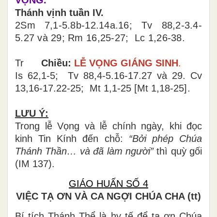
Thánh vịnh tuần IV.
2Sm 7,1-5.8b-12.14a.16; Tv 88,2-3.4-
5.27 và 29; Rm 16,25-27; Lc 1,26-38.
Tr
Chiều:
LỄ VỌNG GIÁNG SINH
.
Is 62,1-5; Tv 88,4-5.16-17.27 và 29. Cv
13,16-17.22-25; Mt 1,1-25
[
Mt 1,18-25
]
.
LƯU Ý:
Trong lễ Vọng và lễ chính ngày, khi đọc
kinh Tin Kính đến chỗ:
“Bởi phép Chúa
Thánh Thần… và đã làm người”
thì quỳ gối
(IM 137).
GIÁO HUẤN SỐ 4
VIỆC TẠ ƠN VÀ CA NGỢI CHÚA CHA (tt)
Bí tích Thánh Thể là hy tế để tạ ơn Chúa