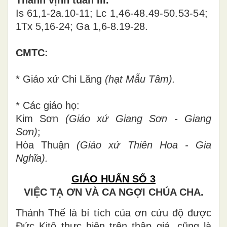
Is 61,1-2a.10-11;
Lc 1,46-48.49-50.53-54;
1Tx 5,16-24; Ga 1,6-8.19-28
.
CMTC:
* Giáo xứ
Chi Lăng
(hạt Mẫu Tâm).
* Các giáo họ:
Kim Sơn
(Giáo xứ Giang Sơn - Giang
Sơn)
;
Hòa Thuận
(Giáo xứ Thiên Hoa - Gia
Nghĩa).
GIÁO HUẤN SỐ 3
VIỆC TẠ ƠN VÀ CA NGỢI CHÚA CHA.
Thánh Thể là bí tích của ơn cứu độ được
Đức Kitô thực hiện trên thập giá, cũng là