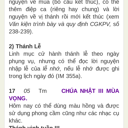
nguyện về mùa (bỏ câu kết thúc), có thể
thêm điệp ca (riêng hay chung) và lời
nguyện về vị thánh rồi mới kết thúc (xem
Văn kiện trình bày và quy định CGKPV,
số
238-239).
2) Thánh Lễ
Linh mục cử hành thánh lễ theo ngày
phụng vụ, nhưng có thể đọc lời nguyện
nhập lễ của
lễ nhớ
, nếu lễ nhớ được ghi
trong lịch ngày đó (IM 355a).
17
05
Tm
CHÚA NHẬT III MÙA
VỌNG.
Hôm nay có thể dùng màu hồng và được
sử dụng phong cầm cũng như các nhạc cụ
khác.
Thánh vịnh tuần III.