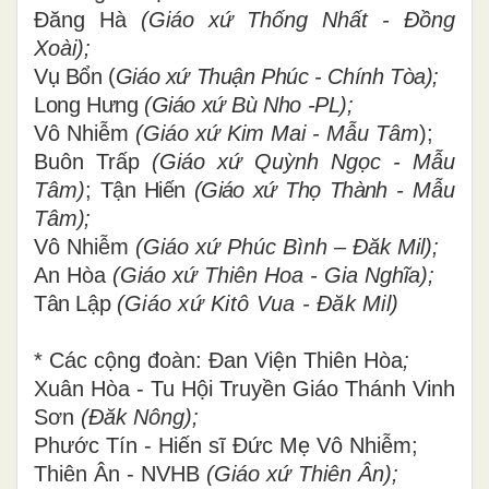
Đăng Hà
(Giáo xứ Thống Nhất - Đồng
Xoài);
Vụ Bổn (
Giáo xứ Thuận Phúc - Chính Tòa);
Long Hưng
(Giáo xứ Bù Nho -PL);
Vô Nhiễm
(Giáo xứ Kim Mai - Mẫu Tâm
);
Buôn Trấp
(Giáo xứ Quỳnh Ngọc - Mẫu
Tâm)
;
Tận Hiến
(Giáo xứ Thọ Thành
- Mẫu
Tâm
);
Vô Nhiễm
(Giáo xứ Phúc Bình – Đăk Mil);
An Hòa
(Giáo xứ Thiên Hoa - Gia Nghĩa);
Tân Lập
(Giáo xứ Kitô Vua - Đăk Mil)
* Các cộng đoàn:
Đan Viện Thiên Hòa
;
Xuân Hòa - Tu Hội Truyền Giáo Thánh Vinh
Sơn
(Đăk Nông);
Phước Tín -
Hiến sĩ Đức Mẹ Vô Nhiễm;
Thiên Ân - NVHB
(Giáo xứ Thiên Ân);