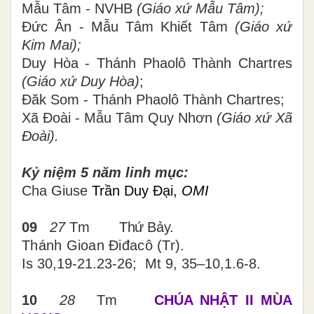
Mẫu Tâm - NVHB
(Giáo xứ Mẫu Tâm);
Đức Ân - Mẫu Tâm Khiết Tâm
(Giáo xứ
Kim Mai);
Duy Hòa - Thánh Phaolô Thành Chartres
(Giáo xứ Duy Hòa)
;
Đăk Som - Thánh Phaolô Thành Chartres;
Xã Đoài - Mẫu Tâm Quy Nhơn
(Giáo xứ Xã
Đoài).
Kỷ niệm 5 năm linh mục:
Cha Giuse
Trần Duy Đại,
OMI
09
27
Tm
Thứ Bảy.
Thánh Gioan Điđacô (Tr).
Is 30,19-21.23-26; Mt 9, 35–10,1.6-8.
10
28
Tm
CHÚA NHẬT II MÙA