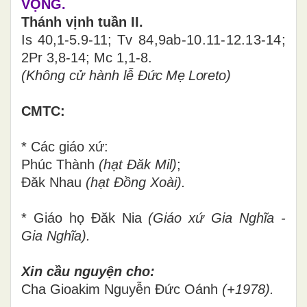
VỌNG.
Thánh vịnh tuần II.
Is 40,1-5.9-11;
Tv 84,9ab-10.11-12.13-14;
2Pr 3,8-14; Mc 1,1-8.
(Không cử hành lễ
Đức Mẹ Loreto
)
CMTC:
* Các giáo xứ:
Phúc Thành
(hạt Đăk Mil)
;
Đăk Nhau
(hạt Đồng Xoài).
* Giáo họ
Đăk Nia
(Giáo xứ Gia Nghĩa -
Gia Nghĩa).
Xin cầu nguyện cho
:
Cha Gioakim Nguyễn Đức Oánh
(+1978).