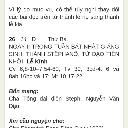
Vì lý do mục vụ, có thể tùy nghi thay đổi
các bài đọc trên từ thánh lễ nọ sang thánh
lễ kia.
26
14
Đ
Thứ
Ba
.
NGÀY II
TRONG TUẦN BÁT NHẬT GIÁNG
SINH.
THÁNH STÊPHANÔ, TỬ ĐẠO TIÊN
KHỞI.
Lễ Kính
Cv 6,8-10
–
7,54-60; Tv 30, 3cd-4. 6 và
8ab.16bc và 17; Mt 10,17-22.
Bổn mạng:
Cha Tổng đại diện Steph. Nguyễn Văn
Đậu.
Xin cầu nguyện cho: