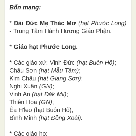
Bổn mạng:
*
Đài Đức Mẹ Thác Mơ
(hạt Phước Long)
- Trung Tâm Hành Hương Giáo Phận.
*
Giáo hạt Phước Long.
*
Các giáo xứ: Vinh Đức
(hạt Buôn Hô)
;
Châu Sơn
(hạt Mẫu Tâm)
;
Kim Châu
(hạt Giang Sơn)
;
Nghi Xuân
(GN)
;
Vinh An
(hạt Đăk Mil)
;
Thiên Hoa
(GN)
;
Êa H’leo (hạt Buôn Hô);
Bình Minh
(hạt Đồng Xoài).
*
Các giáo họ: