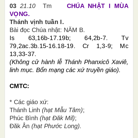
03
21
.
10
Tm
CHÚA NHẬT I MÙA
VỌNG.
Thánh vịnh tuần I.
Bài đọc Chúa nhật: NĂM
B
.
Is 63,16b-17.19b; 64,2b-7. Tv
79,2ac.3b.15-16.18-19.
Cr 1,3-9;
Mc
13,33-37.
(Không cử hành lễ Thánh Phanxicô Xaviê,
linh mục. Bổn mạng các xứ truyền giáo).
CMTC:
* Các giáo xứ:
Thánh Linh
(hạt Mẫu Tâm)
;
Phúc Bình
(hạt Đăk Mil)
;
Đăk Ân
(hạt Phước Long).