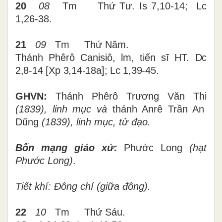
20
08
Tm
Thứ
Tư
. Is 7,10-14; Lc
1,26-38.
21
09
Tm
Thứ
Năm
.
Thánh Phêrô Canisiô, lm, tiến sĩ HT.
Dc
2,8-14
[
Xp 3,14-18a
]
; Lc 1,39-45.
GHVN:
Thánh Phêrô Trương Văn Thi
(1839), linh mục và
thánh Anrê Trần An
Dũng
(1839), linh mục, tử đạo.
Bổn mạng giáo xứ:
Phước Long
(hạt
Phước Long)
.
Tiết khí: Đông chí (giữa đông).
22
10
Tm
Thứ
Sáu
.