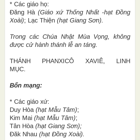
* Các giáo họ:
Đăng Hà
(Giáo xứ Thống Nhất -hạt Đồng
Xoài)
; Lạc Thiện
(hạt Giang Sơn).
Trong các Chúa Nhật Mùa Vọng, không
được cử hành thánh lễ an táng.
THÁNH PHANXICÔ XAVIÊ, LINH
MỤC.
Bổn mạng:
* Các giáo xứ:
Duy Hòa
(hạt Mẫu Tâm)
;
Kim Mai
(hạt Mẫu Tâm)
;
Tân Hòa
(hạt Giang Sơn);
Đăk Nhau
(hạt Đồng Xoài).