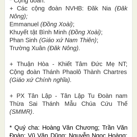
* Cộng đoàn:
+
Các cộng đoàn NVHB:
Đăk Nia
(Đăk
Nông);
Emmanuel
(Đồng Xoài)
;
Khuyết tật Bình Minh
(Đồng Xoài)
;
Phan Sinh
(Giáo xứ Nam Thiên)
;
Trường Xuân
(Đăk Nông).
+
Thuận Hòa - Khiết Tâm Đức Mẹ NT;
Cộng đoàn Thánh Phaolô Thành Chartres
(Giáo xứ Chính nghĩa).
+
PX Tân Lập - Tân Lập Tu Đoàn nam
Thừa Sai Thánh Mẫu Chúa Cứu Thế
(SMMR)
.
* Quý cha: Hoàng Văn Chương; Trần Văn
Đoàn; Vũ Văn Dũng; Nguyễn Ngọc Hoàng;