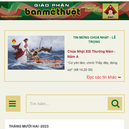
TRANG NHẤT
GIỚI THIỆU
GIÁO XỨ
TIN MỪNG CHÚA NHẬT - LỄ
DÒNG TU
TRỌNG
BAN MỤC VỤ
Chúa Nhật XIX Thường Niên -
Năm A
ĐOÀN THỂ CG
“Cứ yên tâm, chính Thầy đây, đừng
sợ!” (Mt 14,22-33)
LINH MỤC
Đọc các tin khác ➥
ĐIỂM HÀNH HƯƠNG
THÁNG MƯỜI HAI -2023