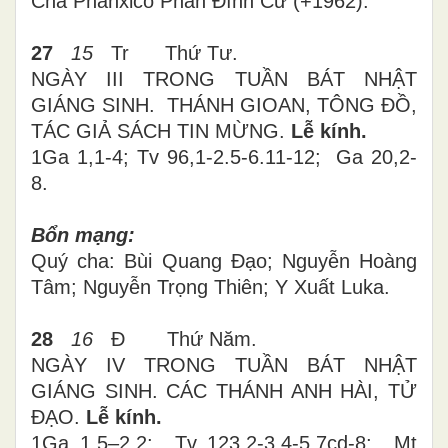
Cha Phanxicô Phan Đình Cư (+1962).
27
15
Tr
Thứ
Tư
.
NGÀY III TRONG TUẦN BÁT NHẬT
GIÁNG SINH. THÁNH GIOAN, TÔNG ĐỒ,
TÁC GIẢ SÁCH TIN MỪNG.
Lễ kính.
1Ga 1,1-4; Tv 96,1-2.5-6.
11-12;
Ga 20,2-
8
.
Bổn mạng:
Quý cha:
Bùi Quang Đạo; Nguyễn Hoàng
Tâm; Nguyễn Trọng Thiên; Y Xuất Luka.
28
16
Đ Thứ
Năm
.
NGÀY IV TRONG TUẦN BÁT NHẬT
GIÁNG SINH. CÁC THÁNH ANH HÀI, TỬ
ĐẠO.
Lễ kính.
1Ga 1,5–2,2; Tv 123,2-3.4-5.7cd-8; Mt