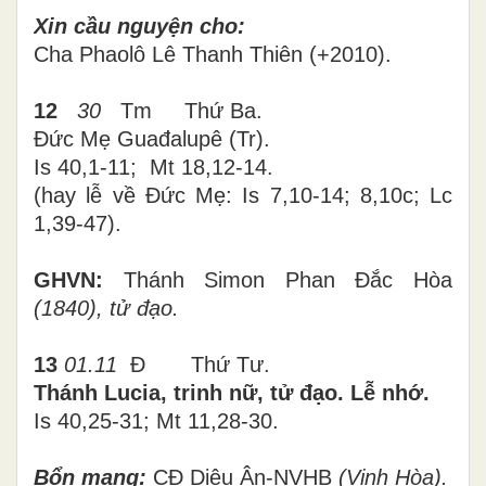
Xin cầu nguyện cho
:
Cha Phaolô Lê Thanh Thiên (+2010).
12
30
Tm
Thứ
Ba
.
Đức Mẹ Guađalupê (Tr).
Is 40,1-11; Mt 18,12-14.
(hay lễ về Đức Mẹ: Is 7,10-14; 8,10c; Lc
1,39-47).
GHVN:
Thánh Simon Phan Đắc Hòa
(1840), tử đạo.
13
01.11
Đ
Thứ
Tư
.
Thánh Lucia, trinh nữ, tử đạo. Lễ nhớ.
Is 40,25-31; Mt 11,28-30.
Bổn mạng:
CĐ Diệu Ân-NVHB
(Vinh Hòa).