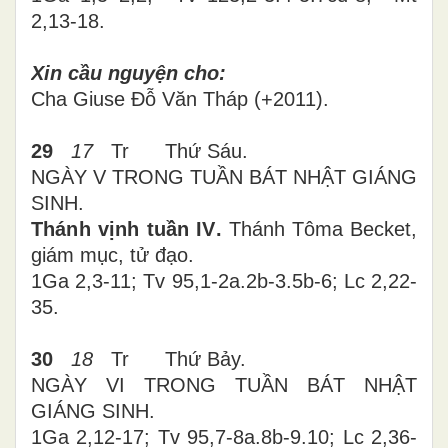
2,13-18.
Xin cầu nguyện cho:
Cha Giuse Đỗ Văn Tháp (+2011).
29
17
Tr Thứ
Sáu
.
NGÀY V TRONG TUẦN BÁT NHẬT GIÁNG
SINH.
Thánh vịnh tuần I
V
.
Thánh Tôma Becket,
giám mục, tử đạo.
1Ga 2,3-11; Tv 95,1-2a.2b-3.5b-6; Lc 2,22-
35.
30
18
Tr Thứ Bảy.
NGÀY VI TRONG TUẦN BÁT NHẬT
GIÁNG SINH.
1Ga 2,12-17; Tv 95,7-8a.8b-9.10; Lc 2,36-