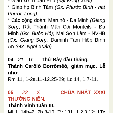
* Giáo xứ Thuận Phú
(hạt Đồng Xoài).
* Giáo họ Bình Tâm
(Gx. Phước Bình - hạt
Phước Long).
* Các cộng đoàn:
Martinô - Đa Minh
(Giang
Sơn)
;
Rất Thánh Mân Côi Monteils - Đa
Minh
(Gx. Buôn Hô);
Mai Sơn Lâm - NVHB
(Gx. Giang Sơn);
Đaminh Tam Hiệp Bình
An
(
Gx. Nghi Xuân).
04
21
Tr
Thứ Bảy đầu tháng.
Thánh Carôlô Borrômêô, giám mục.
Lễ
nhớ.
Rm 11, 1-2a.11-12.25-29; Lc 14, 1.7-11.
05
22
X
CHÚA NHẬT XXXI
THƯỜNG NIÊN.
Thánh Vịnh tuần III.
Ml 1, 14b–2, 2b.8-10; Tv 131, 1.2.3.12; 1Tx