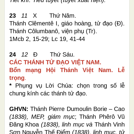
23
11
X Thứ Năm.
Thánh Clêmentê I, giáo hoàng, tử đạo (Đ).
Thánh Côlumbanô, viện phụ (Tr).
1Mcb 2, 15-29; Lc 19, 41-44
24
12
Đ Thứ Sáu.
CÁC THÁNH TỬ ĐẠO VIỆT NAM.
Bổn mạng Hội Thánh Việt Nam. Lễ
trọng
.
*
Phụng vụ Lời Chúa:
chọn trong số lễ
chung kính các thánh tử đạo.
GHVN:
Thánh Pierre Dumoulin Borie – Cao
(1838), MEP, giám mục
;
Thánh Phêrô Vũ
Đăng Khoa
(1838), linh mục và
Thánh Vinh
Sơn Nguyễn Thế Điểm
(1838), linh mục, tử