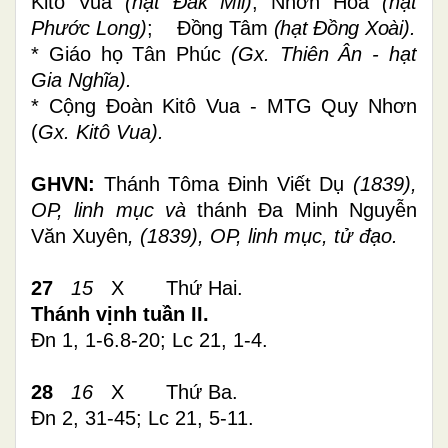
Kitô Vua
(hạt Đăk Mil)
; Nhơn Hòa
(hạt
Phước Long)
;
Đồng Tâm
(hạt Đồng Xoài)
.
* Giáo họ Tân Phúc
(Gx. Thiên Ân - hạt
Gia Nghĩa).
*
Cộng Đoàn Kitô Vua - MTG Quy Nhơn
(
Gx. Kitô Vua
).
GHVN:
Thánh Tôma Đinh Viết Dụ
(1839),
OP, linh mục và
thánh Đa Minh Nguyễn
Văn Xuyên
, (1839), OP, linh mục, tử đạo.
27
15
X Thứ Hai.
Thánh vịnh tuần II.
Đn 1, 1-6.8-20; Lc 21, 1-4.
28
16
X
Thứ Ba.
Đn 2, 31-45; Lc 21, 5-11.