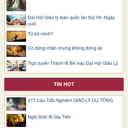
Đại Hội Giáo lý toàn quốc lần thứ VII -Ngày
cuối
Từ bỏ mình?
Có dừng chân nhưng không đứng lại
Trực tuyến Thánh lễ Bế mạc Đại Hội Giáo Lý
TIN HOT
277 Câu Trắc Nghiệm GIÁO LÝ DỰ TÒNG
Nghi thức lễ Gia Tiên