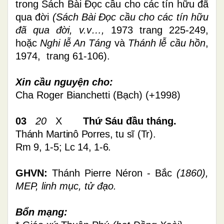
trong Sách Bài Đọc cầu cho các tín hữu đã
qua đời
(Sách Bài Đọc cầu cho các tín hữu
đã qua đời, v.v…,
1973 trang 225-249,
hoặc
Nghi lễ An Táng
và
Thánh lễ cầu hồn
,
1974, trang 61-106).
Xin cầu nguyện cho:
Cha Roger Bianchetti (Bạch) (+1998)
03
20
X
Thứ Sáu đầu tháng.
T
hánh Martinô Porres, tu sĩ (Tr).
Rm 9, 1-5; Lc 14, 1-6
.
GHVN:
Thánh Pierre Néron - Bắc
(1860),
MEP, linh mục, tử đạo.
Bổn mạng: