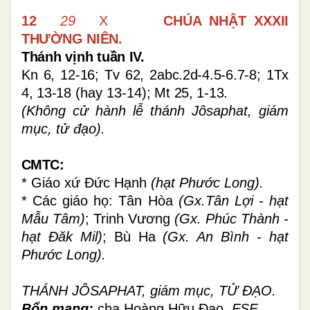
12
29
X
CHÚA NHẬT
XXXII
THƯỜNG NIÊN.
Thánh vịnh tuần IV.
Kn 6, 12-16; Tv 62, 2abc.2d-4.5-6.7-8; 1Tx
4, 13-18
(hay 13-14)
; Mt 25, 1-13.
(Không cử hành lễ thánh Jôsaphat, giám
mục, tử đạo).
CMTC:
* Giáo xứ Đức Hạnh
(hạt Phước Long).
* Các giáo họ: Tân Hòa
(Gx.Tân Lợi - hạt
Mẫu Tâm)
; Trinh Vương
(Gx. Phúc Thành -
hạt Đăk Mil)
; Bù Ha
(Gx. An Bình - hạt
Phước Long).
THÁNH JÔSAPHAT, giám mục, TỬ ĐẠO.
Bổn mạng:
cha Hoàng Hữu Đạo,
FSF.