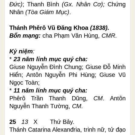
Đức)
; Thanh Bình
(Gx. Nhân Cơ);
Chứng
Nhân
(Tòa Giám Mục)
.
Thánh Phêrô Vũ Đăng Khoa
(1838).
Bổn mạng:
cha
Phạm Văn Hùng,
CMR
.
Kỷ niệm
:
*
23 năm linh mục quý cha:
Giuse Nguyễn Đình Chung; Giuse Đỗ Minh
Hiển; Antôn Nguyễn Phi Hùng; Giuse Vũ
Ngọc Toàn;
*
11 năm linh mục quý cha:
Phêrô Trần Thanh Dũng,
CM
.
Antôn
Nguyễn Thanh Tường,
CM.
25
13
X Thứ Bảy.
Thánh Catarina Alexanđria, trinh nữ, tử đạo