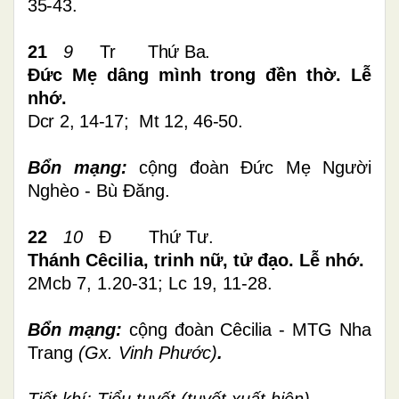
35-43.
21
9
Tr
Thứ Ba.
Đức Mẹ dâng mình trong đền thờ. Lễ
nhớ.
Dcr 2, 14-17; Mt 12, 46-50
.
Bổn mạng:
cộng đoàn Đức Mẹ Người
Nghèo - Bù Đăng.
22
10
Đ Thứ Tư.
Thánh Cêcilia, trinh nữ, tử đạo. Lễ nhớ.
2Mcb 7, 1.20-31; Lc 19, 11-28.
Bổn mạng:
cộng đoàn Cêcilia - MTG Nha
Trang
(Gx. Vinh Phước)
.
Tiết khí: Tiểu tuyết (tuyết xuất hiện).