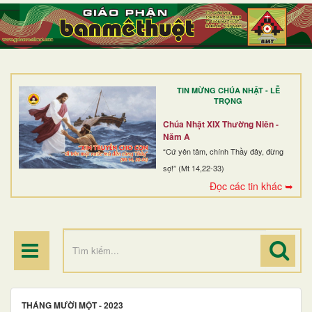
TRANG NHẤT
GIỚI THIỆU
GIÁO XỨ
TIN MỪNG CHÚA NHẬT - LỄ
DÒNG TU
TRỌNG
BAN MỤC VỤ
Chúa Nhật XIX Thường Niên -
Năm A
ĐOÀN THỂ CG
“Cứ yên tâm, chính Thầy đây, đừng
sợ!” (Mt 14,22-33)
LINH MỤC
Đọc các tin khác ➥
ĐIỂM HÀNH HƯƠNG
THÁNG MƯỜI MỘT - 2023