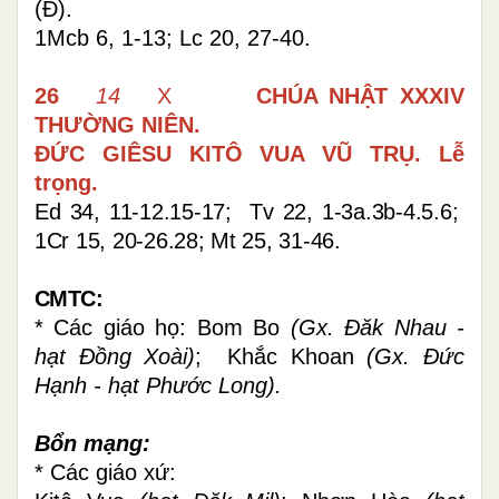
(Đ).
1Mcb 6, 1-13; Lc 20, 27-40
.
26
14
X
CHÚA NHẬT
XXXIV
THƯỜNG NIÊN.
ĐỨC GIÊSU KITÔ VUA VŨ TRỤ.
Lễ
trọng.
Ed 34, 11-12.15-17; Tv 22, 1-3a.3b-4.5.6;
1Cr 15, 20-26.28; Mt 25, 31-46.
CMTC:
* Các giáo họ: Bom Bo
(Gx. Đăk Nhau -
hạt Đồng Xoài)
; Khắc Khoan
(Gx. Đức
Hạnh - hạt Phước Long).
Bổn mạng:
* Các giáo xứ: