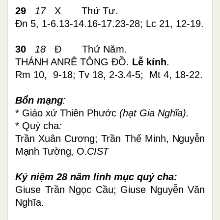
29
17
X
Thứ Tư.
Đn 5, 1-6.13-14.16-17.23-28; Lc 21, 12-19.
30
18
Đ
Thứ Năm.
THÁNH ANRÊ TÔNG ĐỒ.
Lễ kính
.
Rm 10, 9-18; Tv 18, 2-3.4-5; Mt 4, 18-22.
Bổn mạng
:
* Giáo xứ Thiên Phước
(hạt Gia Nghĩa).
* Quý cha
:
Trần Xuân Cương; Trần Thế Minh,
Nguyễn
Mạnh Tường, O
.CIST
Kỷ niệm 28 năm linh mục quý cha:
Giuse Trần Ngọc Cầu; Giuse Nguyễn Văn
Nghĩa.