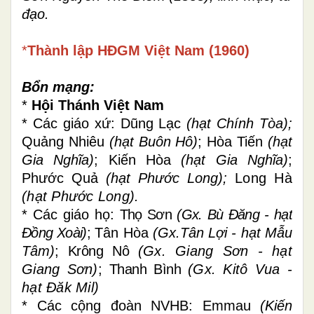
đạo.
*
Thành lập HĐGM Việt Nam (1960)
Bổn mạng:
*
Hội Thánh Việt Nam
* Các giáo xứ: Dũng Lạc
(hạt Chính Tòa);
Quảng Nhiêu
(hạt Buôn Hô)
;
Hòa Tiến
(hạt
Gia Nghĩa)
;
Kiến Hòa
(hạt Gia Nghĩa)
;
Phước Quả
(hạt Phước Long);
Long Hà
(hạt Phước Long).
* Các giáo họ:
Thọ Sơn
(Gx. Bù Đăng - hạt
Đồng Xoài)
;
Tân Hòa
(Gx.Tân Lợi - hạt Mẫu
Tâm)
;
Krông Nô
(Gx. Giang Sơn - hạt
Giang Sơn)
;
Thanh Bình
(Gx. Kitô Vua -
hạt Đăk Mil)
* Các cộng đoàn NVHB: Emmau
(Kiến