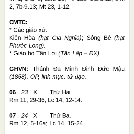
2, 7b-9.13; Mt 23, 1-12
.
CMTC:
* Các giáo xứ:
Kiến Hòa
(hạt Gia Nghĩa)
;
Sông Bé
(hạt
Phước Long).
* Giáo họ Tân Lợi
(Tân Lập – ĐX).
GHVN:
Thánh Đa Minh Đinh Đức Mậu
(1858), OP, linh mục, tử đạo.
06
23
X
Thứ Hai.
Rm 11, 29-36; Lc 14, 12-14.
07
24
X Thứ Ba.
Rm 12, 5-16a; Lc 14, 15-24.