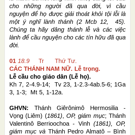
cho những người đã qua đời, vì cầu
nguyện để họ được giải thoát khỏi tội lỗi là
một ý nghĩ lành thánh (2 Mcb 12, 45).
Chúng ta hãy dâng thánh lễ và các việc
lành để cầu nguyện cho các tín hữu đã qua
đời.
01
18.9
Tr Thứ Tư.
CÁC THÁNH NAM NỮ. Lễ trọng.
Lễ cầu cho giáo dân (Lễ họ).
Kh 7, 2-4.9-14; Tv 23, 1-2.3-4ab.5-6; 1Ga
3, 1-3; Mt 5, 1-12a.
GHVN:
Thánh Giêrônimô Hermosilia -
Vọng (Liêm) (
1861)
,
OP, giám mục
;
Thánh
Valentinô Berrioochoa - Vinh
(1861), OP,
giám mục và
Thánh Pedro Almatô – Bình