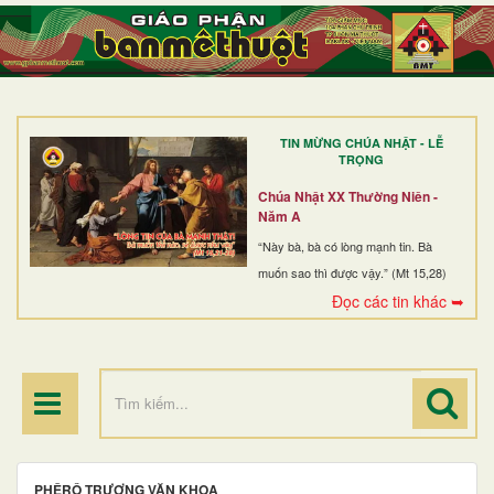
TRANG NHẤT
GIỚI THIỆU
GIÁO XỨ
TIN MỪNG CHÚA NHẬT - LỄ
DÒNG TU
TRỌNG
BAN MỤC VỤ
Chúa Nhật XX Thường Niên -
Năm A
ĐOÀN THỂ CG
“Này bà, bà có lòng mạnh tin. Bà
muốn sao thì được vậy.” (Mt 15,28)
LINH MỤC
Đọc các tin khác ➥
ĐIỂM HÀNH HƯƠNG
PHÊRÔ TRƯƠNG VĂN KHOA