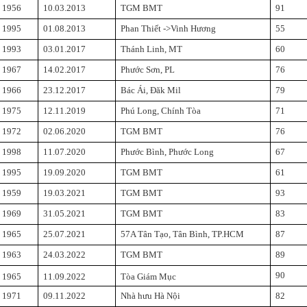
1956
10.03.2013
TGM BMT
91
1995
01.08.2013
Phan Thiết ->Vinh Hương
55
1993
03.01.2017
Thánh Linh, MT
60
1967
14.02.2017
Phước Sơn, PL
76
1966
23.12.2017
Bác Ái, Đăk Mil
79
1975
12.11.2019
Phú Long, Chính Tòa
71
1972
02.06.2020
TGM BMT
76
1998
11.07.2020
Phước Bình, Phước Long
67
1995
19.09.2020
TGM BMT
61
1959
19.03.2021
TGM BMT
93
1969
31.05.2021
TGM BMT
83
1965
25.07.2021
57A Tân Tạo, Tân Bình, TP.HCM
87
1963
24.03.2022
TGM BMT
89
90
1965
11.09.2022
Tòa Giám Mục
1971
09.11.2022
Nhà hưu Hà Nội
82