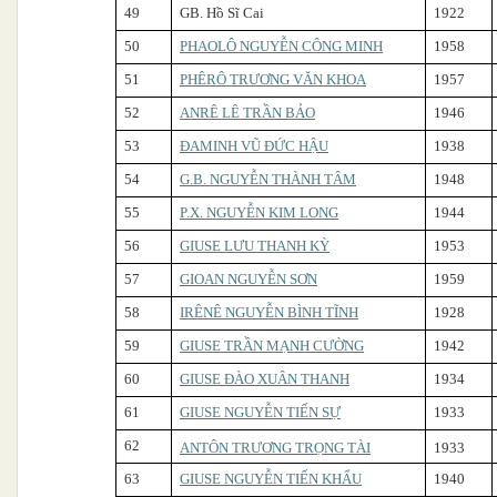
49
GB. Hồ Sĩ Cai
1922
50
PHAOLÔ NGUYỄN CÔNG MINH
1958
51
PHÊRÔ TRƯƠNG VĂN KHOA
1957
52
ANRÊ LÊ TRẦN BẢO
1946
53
ĐAMINH VŨ ĐỨC HẬU
1938
54
G.B. NGUYỄN THÀNH TÂM
1948
55
P.X. NGUYỄN KIM LONG
1944
56
GIUSE LƯU THANH KỲ
1953
57
GIOAN NGUYỄN SƠN
1959
58
IRÊNÊ NGUYỄN BÌNH TĨNH
1928
59
GIUSE TRẦN MẠNH CƯỜNG
1942
60
GIUSE ĐÀO XUÂN THANH
1934
61
GIUSE NGUYỄN TIẾN SỰ
1933
62
ANTÔN TRƯƠNG TRỌNG TÀI
1933
63
GIUSE NGUYỄN TIẾN KHẨU
1940