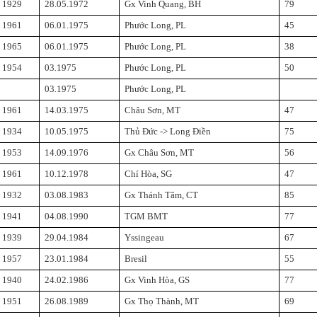
1929
28.05.1972
Gx Vinh Quang, BH
79
1961
06.01.1975
Phước Long, PL
45
1965
06.01.1975
Phước Long, PL
38
1954
03
.
1975
Phước Long, PL
50
03
.
1975
Phước Long, PL
1961
14.03.1975
Châu Sơn, MT
47
1934
10.05.1975
Thủ Đức -> Long Điền
75
1953
14.09.1976
Gx Châu Sơn, MT
56
1961
10.12.1978
Chí Hòa, SG
47
1932
03.08.1983
Gx Thánh Tâm, CT
85
1941
04.08.1990
TGM BMT
77
1939
29.04.1984
Yssingeau
67
1957
23.01.1984
Bresil
55
1940
24.02.1986
Gx Vinh Hòa, GS
77
1951
26.08.1989
Gx Thọ Thành, MT
69