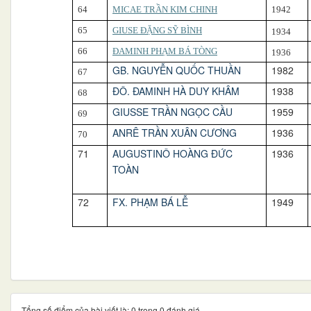
64
MICAE TRẦN KIM CHINH
1942
65
GIUSE ĐẶNG SỸ BÌNH
193
4
66
ĐAMINH PHẠM BÁ TÒNG
193
6
GB. NGUYỄN QUỐC THUẦN
1982
67
ĐÔ. ĐAMINH HÀ DUY KHÂM
1938
68
GIUSSE TRẦN NGỌC CẦU
1959
69
ANRÊ TRẦN XUÂN CƯƠNG
1936
70
71
AUGUSTINÔ HOÀNG ĐỨC
1936
TOÀN
72
FX. PHẠM BÁ LỄ
1949
Tổng số điểm của bài viết là: 0 trong 0 đánh giá