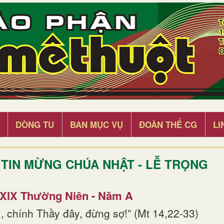
DÒNG TU
BAN MỤC VỤ
ĐOÀN THỂ CG
LI
TIN MỪNG CHÚA NHẬT - LỄ TRỌNG
 XIX Thường Niên - Năm A
, chính Thầy đây, đừng sợ!” (Mt 14,22-33)