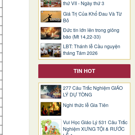
thứ VII - Ngày thứ 3
Giá Trị Của Khổ Ðau Và Từ
Bỏ
Đức tin lớn lên trong giông
bão (Mt 14,22-33)
LBT: Thánh lễ Cầu nguyện
tháng Tám 2026
TIN HOT
277 Câu Trắc Nghiệm GIÁO
LÝ DỰ TÒNG
Nghi thức lễ Gia Tiên
Vui Học Giáo Lý 531 Câu Trắc
Nghiệm XƯNG TỘI & RƯỚC