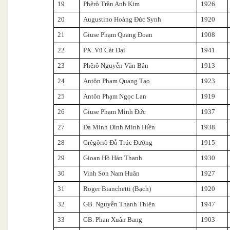
19
Phêrô Trần Anh Kim
1926
20
Augustino Hoàng Đức Synh
1920
21
Giuse Phạm Quang Đoan
1908
22
PX. Vũ Cát Đại
1941
23
Phêrô Nguyễn Văn Bân
1913
24
Antôn Phạm Quang Tạo
1923
25
Antôn Phạm Ngọc Lan
1919
26
Giuse Phạm Minh Đức
1937
27
Đa Minh Đinh Minh Hiền
1938
28
Grêgôriô Đỗ Trúc Đường
1915
29
Gioan Hồ Hán Thanh
1930
30
Vinh Sơn Nam Huân
1927
31
Roger Bianchetti (Bạch)
1920
32
GB. Nguyễn Thanh Thiện
1947
33
GB. Phan Xuân Bang
1903