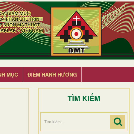
NH MỤC
ĐIỂM HÀNH HƯƠNG
TÌM KIẾM