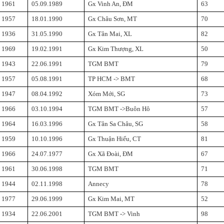
1961
05.09.1989
Gx Vinh An, ĐM
63
1957
18.01.1990
Gx Châu Sơn, MT
70
1936
31.05.1990
Gx Tân Mai, XL
82
1969
19.02.1991
Gx Kim Thượng, XL
50
1943
22.06.1991
TGM BMT
79
1957
05.08.1991
TP HCM -> BMT
68
1947
08.04.1992
Xóm Mới, SG
73
1966
03.10.1994
TGM BMT ->Buôn Hô
57
1964
16.03.1996
Gx Tân Sa Châu, SG
58
1959
10.10.1996
Gx Thuận Hiếu, CT
81
1966
24.07.1977
Gx Xã Đoài, ĐM
67
1961
30.06.1998
TGM BMT
71
1944
02.11.1998
Annecy
78
1977
29.06.1999
Gx Kim Mai, MT
52
1934
22.06.2001
TGM BMT -> Vinh
98