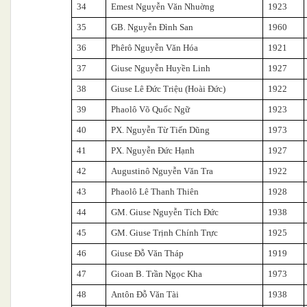
34
Emest Nguyễn Văn Nhuờng
1923
35
GB. Nguyễn Đình San
1960
36
Phêrô Nguyễn Văn Hóa
1921
37
Giuse Nguyễn Huyền Linh
1927
38
Giuse Lê Đức Triệu (Hoài Đức)
1922
39
Phaolô Võ Quốc Ngữ
1923
40
PX. Nguyễn Từ Tiến Dũng
1973
41
PX. Nguyễn Đức Hạnh
1927
42
Augustinô Nguyễn Văn Tra
1922
43
Phaolô Lê Thanh Thiên
1928
44
GM. Giuse Nguyễn Tích Đức
1938
45
GM. Giuse Trịnh Chính Trực
1925
46
Giuse Đỗ Văn Tháp
1919
47
Gioan B. Trần Ngọc Kha
1973
48
Antôn Đỗ Văn Tài
1938