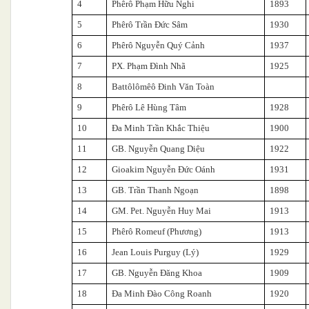
4
Phêrô Phạm Hữu Nghi
1893
5
Phêrô Trần Đức Sâm
1930
6
Phêrô Nguyễn Quý Cảnh
1937
7
PX. Phạm Đình Nhã
1925
8
Battôlômêô Đinh Văn Toàn
9
Phêrô Lê Hùng Tâm
1928
10
Đa Minh Trần Khắc Thiệu
1900
11
GB. Nguyễn Quang Diệu
1922
12
Gioakim Nguyễn Đức Oánh
1931
13
GB. Trần Thanh Ngoạn
1898
14
GM. Pet. Nguyễn Huy Mai
1913
15
Phêrô Romeuf (Phương)
1913
16
Jean Louis Purguy (Lý)
1929
17
GB. Nguyễn Đăng Khoa
1909
18
Đa Minh Đào Công Roanh
1920