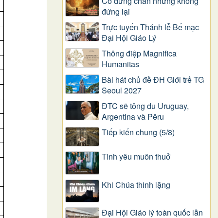
Có dừng chân nhưng không
đứng lại
Trực tuyến Thánh lễ Bế mạc
Đại Hội Giáo Lý
Thông điệp Magnifica
Humanitas
Bài hát chủ đề ĐH Giới trẻ TG
Seoul 2027
ĐTC sẽ tông du Uruguay,
Argentina và Pêru
Tiếp kiến chung (5/8)
Tình yêu muôn thuở
Khi Chúa thinh lặng
Đại Hội Giáo lý toàn quốc lần