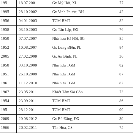
1951
18.07.2001
Gx Mỹ Hội, XL
77
1995
28.10.2002
Gx Vinh Phước, BH
42
1956
04.01.2003
TGM BMT
82
1958
03.10.2003
Gx Tân Lập, ĐX
76
1959
07.07.2007
Nhà hưu Hà Nội, SG
85
1952
16.08.2007
Gx Long Điền, PL
84
2005
27.02.2009
Gx An Bình, PL
36
1958
03.10.2009
Nhà hưu TGM
82
1951
26.10.2009
Nhà hưu TGM
87
1961
11.12.2010
Nhà hưu TGM
82
1967
23.05.2011
Khiết Tâm Sài Gòn
73
1954
23.09.2011
TGM BMT
86
1951
28.12.2011
TGM BMT
90
2009
20.08.2012
Gx Bù Đăng, ĐX
39
1966
26.02.2011
Tân Hòa, GS
75