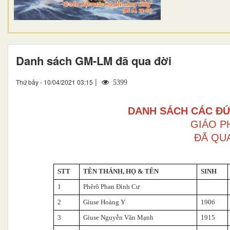
Danh sách GM-LM đã qua đời
|
Thứ bảy - 10/04/2021 03:15
5399
DANH SÁCH CÁC ĐỨ
GIÁO P
ĐÃ QUA
STT
TÊN THÁNH, HỌ & TÊN
SINH
1
Phêrô Phan Đình Cư
2
Giuse Hoàng Y
1906
3
Giuse Nguyễn Văn Mạnh
1915