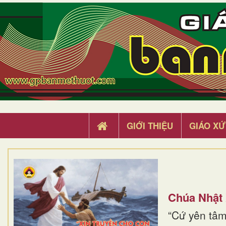
GIỚI THIỆU
GIÁO XỨ
Chúa Nhật
“Cứ yên tâm