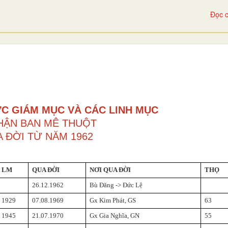
Đọc c
C GIÁM MỤC VÀ CÁC LINH MỤC
HẬN BAN MÊ THUỘT
 ĐỜI TỪ NĂM 1962
LM
QUA ĐỜI
NƠI QUA ĐỜI
THỌ
26.12.1962
Bù Đăng -> Đức Lệ
1929
07.08.1969
Gx Kim Phát, GS
63
1945
21.07.1970
Gx Gia Nghĩa, GN
55