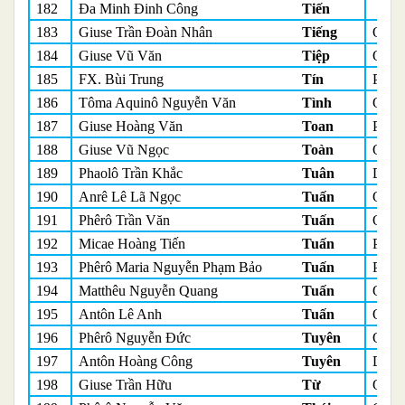
182
Đa Minh Đinh Công
Tiến
183
Giuse Trần Đoàn Nhân
Tiếng
Quản
184
Giuse Vũ Văn
Tiệp
Quản
185
FX. Bùi Trung
Tín
Phó 
186
Tôma Aquinô Nguyễn Văn
Tình
Quản
187
Giuse Hoàng Văn
Toan
Phó 
188
Giuse Vũ Ngọc
Toàn
Quản
189
Phaolô Trần Khắc
Tuân
Du h
190
Anrê Lê Lã Ngọc
Tuấn
Quản
191
Phêrô Trần Văn
Tuấn
Quản
192
Micae Hoàng Tiến
Tuấn
Phó 
193
Phêrô Maria Nguyễn Phạm Bảo
Tuấn
Phó 
194
Matthêu Nguyễn Quang
Tuấn
Quản
195
Antôn Lê Anh
Tuấn
Quản
196
Phêrô Nguyễn Đức
Tuyên
Quản
197
Antôn Hoàng Công
Tuyên
Du h
198
Giuse Trần Hữu
Từ
Quản