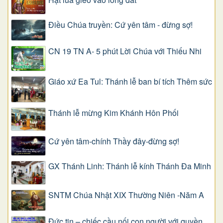
Điều Chúa truyền: Cứ yên tâm - đừng sợ!
CN 19 TN A- 5 phút Lời Chúa với Thiếu Nhi
Giáo xứ Ea Tul: Thánh lễ ban bí tích Thêm sức
Thánh lễ mừng Kim Khánh Hôn Phối
Cứ yên tâm-chính Thầy đây-đừng sợ!
GX Thánh Linh: Thánh lễ kính Thánh Đa Minh
SNTM Chúa Nhật XIX Thường Niên -Năm A
Đức tin – chiếc cầu nối con người với quyền