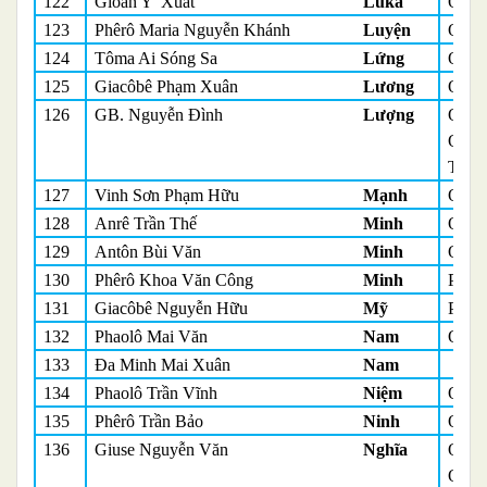
122
Gioan Y' Xuất
Luka
Quản
123
Phêrô Maria Nguyễn Khánh
Luyện
Quản
124
Tôma Ai Sóng Sa
Lứng
Quản
125
Giacôbê Phạm Xuân
Lương
Quản
126
GB. Nguyễn Đình
Lượng
Quản
Quản
Tòa
127
Vinh Sơn Phạm Hữu
Mạnh
Quản
128
Anrê Trần Thế
Minh
Quản
129
Antôn Bùi Văn
Minh
Quản
130
Phêrô Khoa Văn Công
Minh
Phó 
131
Giacôbê Nguyễn Hữu
Mỹ
Phó 
132
Phaolô Mai Văn
Nam
Quản
133
Đa Minh Mai Xuân
Nam
134
Phaolô Trần Vĩnh
Niệm
Quản
135
Phêrô Trần Bảo
Ninh
Quản
136
Giuse Nguyễn Văn
Nghĩa
Quản
Quản