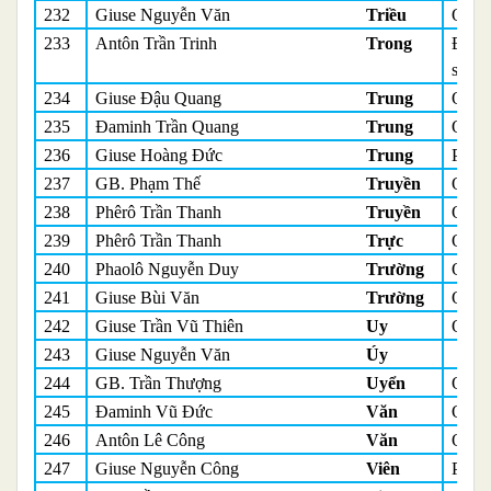
232
Giuse Nguyễn Văn
Triều
Quản
233
Antôn Trần Trinh
Trong
Đồng
sinh
234
Giuse Đậu Quang
Trung
Quản
235
Đaminh Trần Quang
Trung
Quản
236
Giuse Hoàng Đức
Trung
Phó 
237
GB. Phạm Thế
Truyền
Quản
238
Phêrô Trần Thanh
Truyền
Quản
239
Phêrô Trần Thanh
Trực
Quản
240
Phaolô Nguyễn Duy
Trường
Quản
241
Giuse Bùi Văn
Trường
Quản
242
Giuse Trần Vũ Thiên
Uy
Quản
243
Giuse Nguyễn Văn
Úy
244
GB. Trần Thượng
Uyển
Quản
245
Đaminh Vũ Đức
Văn
Quản
246
Antôn Lê Công
Văn
Quản
247
Giuse Nguyễn Công
Viên
Phó 