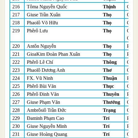
216
Tôma Nguyễn Quốc
Thịnh
Quản
217
Giuse Trần Xuân
Thọ
Quản
218
Phaolô Võ Hữu
Thọ
Quản
219
Phêrô Lưu
Thọ
Quản
Quản 
220
Antôn Nguyễn
Thọ
Phó 
221
GioaKim Đoàn Phan Xuân
Thọ
Phó 
222
Phêrô Lê Chí
Thông
Quản
223
Phaolô Dương Anh
Thơ
Quản
224
FX. Vũ Ninh
Thuận
Phó 
225
Phêrô Bùi Văn
Thục
Quản
226
Phêrô Đinh Văn
Thuyên
Phó 
227
Giuse Phạm Văn
Thưởng
Quản
228
Ambrôsiô Trần Đức
Trạng
Quản
229
Đaminh Phạm Cao
Trí
Phó 
230
Giuse Nguyễn Minh
Trí
Phó 
231
Giuse Hoàng Quang
Trí
Quản