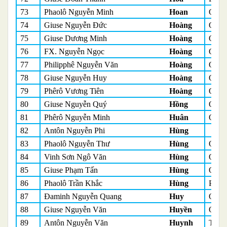
73
Phaolô Nguyễn Minh
Hoan
Quản
74
Giuse Nguyễn Đức
Hoàng
Quản
75
Giuse Dương Minh
Hoàng
Quản
76
FX. Nguyễn Ngọc
Hoàng
Quản
77
Philipphê Nguyễn Văn
Hoàng
Quản
78
Giuse Nguyễn Huy
Hoàng
Quản
79
Phêrô Vương Tiên
Hoàng
Quản
80
Giuse Nguyễn Quý
Hồng
Quản
81
Phêrô Nguyễn Minh
Huân
Quản
82
Antôn Nguyễn Phi
Hùng
83
Phaolô Nguyễn Thư
Hùng
Quản
84
Vinh Sơn Ngô Văn
Hùng
Quản
85
Giuse Phạm Tấn
Hùng
Quản
86
Phaolô Trần Khắc
Hùng
Phó 
87
Đaminh Nguyễn Quang
Huy
Quản
88
Giuse Nguyễn Văn
Huyền
Quản
89
Antôn Nguyễn Văn
Huynh
Tĩnh 