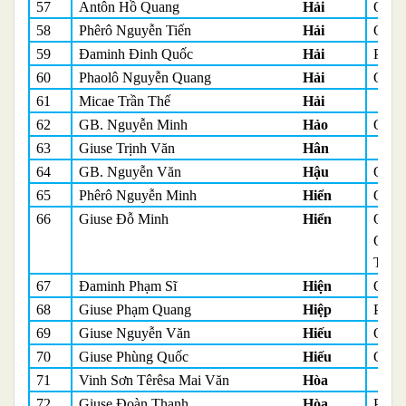
57
Antôn Hồ Quang
Hải
Quản
58
Phêrô Nguyễn Tiến
Hải
Quản
59
Đaminh Đinh Quốc
Hải
Phó 
60
Phaolô Nguyễn Quang
Hải
Quản
61
Micae Trần Thế
Hải
62
GB. Nguyễn Minh
Hảo
Quản
63
Giuse Trịnh Văn
Hân
64
GB. Nguyễn Văn
Hậu
Quản
65
Phêrô Nguyễn Minh
Hiển
Quản
66
Giuse Đỗ Minh
Hiển
Quản
Quản
Tâm
67
Đaminh Phạm Sĩ
Hiện
Quản
68
Giuse Phạm Quang
Hiệp
Phó 
69
Giuse Nguyễn Văn
Hiếu
Quản
70
Giuse Phùng Quốc
Hiếu
Quản
71
Vinh Sơn Têrêsa Mai Văn
Hòa
72
Giuse Đoàn Thanh
Hòa
Phó 