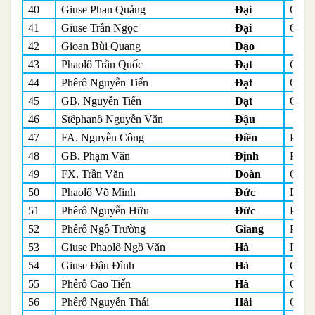
40
Giuse Phan Quảng
Đại
Quản
41
Giuse Trần Ngọc
Đại
Quản
42
Gioan Bùi Quang
Đạo
43
Phaolô Trần Quốc
Đạt
Giúp
44
Phêrô Nguyễn Tiến
Đạt
Quản
45
GB. Nguyễn Tiến
Đạt
Quản
46
Stêphanô Nguyễn Văn
Đậu
47
FA. Nguyễn Công
Điền
Phó 
48
GB. Phạm Văn
Định
Phó 
49
FX. Trần Văn
Đoàn
Quản
50
Phaolô Võ Minh
Đức
Phó 
51
Phêrô Nguyễn Hữu
Đức
Phó 
52
Phêrô Ngô Trường
Giang
Phó 
53
Giuse Phaolô Ngô Văn
Hà
Phó 
54
Giuse Đậu Đình
Hà
Quản
55
Phêrô Cao Tiến
Hà
Quản
56
Phêrô Nguyễn Thái
Hải
Quản