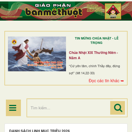
TRANG NHẤT
GIỚI THIỆU
GIÁO XỨ
TIN MỪNG CHÚA NHẬT - LỄ
DÒNG TU
TRỌNG
BAN MỤC VỤ
Chúa Nhật XIX Thường Niên -
Năm A
ĐOÀN THỂ CG
“Cứ yên tâm, chính Thầy đây, đừng
sợ!” (Mt 14,22-33)
LINH MỤC
Đọc các tin khác ➥
ĐIỂM HÀNH HƯƠNG
DANH SÁCH LINH MỤC TRIỀU 2026