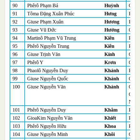
90
Phêrô Phạm Bá
Huỳnh
Quản
91
Tôma Đặng Xuân Phúc
Hưng
Phó 
92
Giuse Phạm Xuân
Hương
Phó 
93
Giuse Vũ Đức
Hướng
Quản
94
Martinô Phạm Vũ Trung
Kiên
Phó 
95
Phêrô Nguyễn Trung
Kiên
Phó 
96
Giuse Trịnh Văn
Kính
Quản
97
Phêrô Y
Krơn
Quản
98
Phaolô Nguyễn Duy
Khánh
Phó 
99
Giuse Nguyễn Quốc
Khánh
Quản
100
Giuse Nguyễn Văn
Khánh
Quản
Quản 
Nghĩ
101
Phêrô Nguyễn Duy
Khâm
Phó 
102
GioaKim Nguyễn Văn
Khiết
Phó 
103
Phêrô Nguyễn Hữu
Khoa
Phó 
104
Giuse Nguyễn Minh
Khôi
Quản