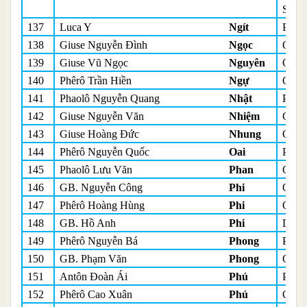
Sơn
137
Luca Y
Ngít
Phó 
138
Giuse Nguyễn Đình
Ngọc
Quản
139
Giuse Vũ Ngọc
Nguyên
Quản
140
Phêrô Trần Hiền
Ngự
Quản
141
Phaolô Nguyễn Quang
Nhật
Phó 
142
Giuse Nguyễn Văn
Nhiệm
Giám 
143
Giuse Hoàng Đức
Nhung
Quản
144
Phêrô Nguyễn Quốc
Oai
Phó 
145
Phaolô Lưu Văn
Phan
Quản
146
GB. Nguyễn Công
Phi
Quản
147
Phêrô Hoàng Hùng
Phi
Quản
148
GB. Hồ Anh
Phi
Du h
149
Phêrô Nguyễn Bá
Phong
Phó 
150
GB. Phạm Văn
Phong
Quản
151
Antôn Đoàn Ái
Phú
Phó 
152
Phêrô Cao Xuân
Phú
Quản