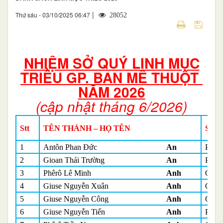
|
Thứ sáu - 03/10/2025 06:47
28052
NHIỆM SỞ QUÝ LINH MỤC
TRIỀU GP. BAN MÊ THUỘT
NĂM 2026
(cập nhật tháng 6/2026)
Stt
TÊN THÁNH – HỌ TÊN
SỨ 
1
Antôn Phan Đức
An
Phó 
2
Gioan Thái Trường
An
Phó 
3
Phêrô Lê Minh
Anh
Quản
4
Giuse Nguyễn Xuân
Anh
Quản
5
Giuse Nguyễn Công
Anh
Quản
6
Giuse Nguyễn Tiến
Anh
Phó 