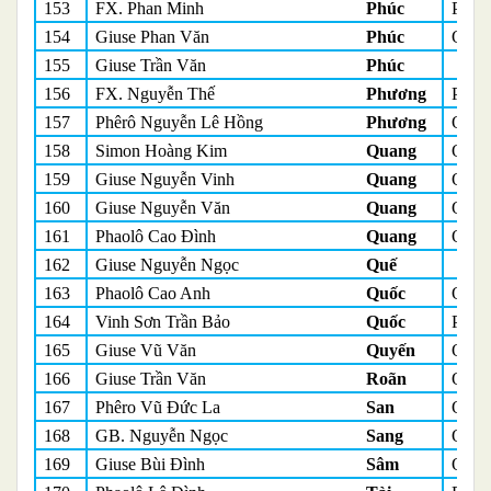
153
FX. Phan Minh
Phúc
Phó 
154
Giuse Phan Văn
Phúc
Quản
155
Giuse Trần Văn
Phúc
156
FX. Nguyễn Thế
Phương
Phụ t
157
Phêrô Nguyễn Lê Hồng
Phương
Quản
158
Simon Hoàng Kim
Quang
Quản
159
Giuse Nguyễn Vinh
Quang
Quản
160
Giuse Nguyễn Văn
Quang
Quản
161
Phaolô Cao Đình
Quang
Quản
162
Giuse Nguyễn Ngọc
Quế
163
Phaolô Cao Anh
Quốc
Quản
164
Vinh Sơn Trần Bảo
Quốc
Phó 
165
Giuse Vũ Văn
Quyến
Quản
166
Giuse Trần Văn
Roãn
Quản
167
Phêro Vũ Đức La
San
Quản
168
GB. Nguyễn Ngọc
Sang
Quản
169
Giuse Bùi Đình
Sâm
Quản