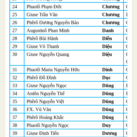
24
Phaolô Phạm Đức
Chương
Quản
25
Giuse Trần Văn
Chương
Du h
26
Phêrô Dương Nguyên Bảo
Chương
Quản
27
Augustinô Phan Minh
Danh
Quản
28
Phêrô Bùi Hãnh
Diễn
Giám
29
Giuse Võ Thanh
Diệu
Quản
30
Giuse Nguyễn Quang
Diệu
Chưở
Chán
31
Phaolô Maria Nguyễn Hữu
Dinh
Quản
32
Phêrô Đỗ Đình
Dục
Quản
33
Giuse Nguyễn Ngọc
Dũng
Phó 
34
Antôn Nguyễn Thế
Dũng
Phó 
35
Phêrô Nguyễn Việt
Dũng
Quản
36
FX. Vũ Văn
Dũng
Quản
37
Phêrô Hoàng Khắc
Dũng
Quản
38
Phaolô Nguyễn Ngọc
Duy
Quản
39
Giuse Đinh Tiến
Dương
Quản