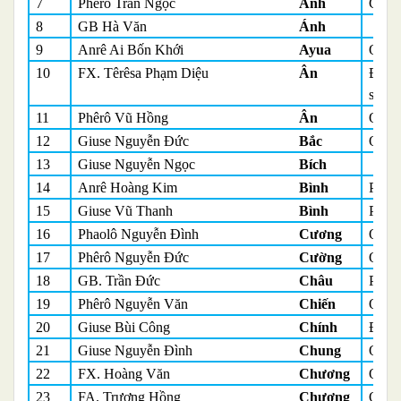
7
Phêrô Trần Ngọc
Anh
Giáo 
8
GB Hà Văn
Ánh
9
Anrê Ai Bốn Khới
Ayua
Quản
10
FX. Têrêsa Phạm Diệu
Ân
Đồng
sinh
11
Phêrô Vũ Hồng
Ân
Quản
12
Giuse Nguyễn Đức
Bắc
Quản
13
Giuse Nguyễn Ngọc
Bích
14
Anrê Hoàng Kim
Bình
Phó 
15
Giuse Vũ Thanh
Bình
Phó 
16
Phaolô Nguyễn Đình
Cương
Quản
17
Phêrô Nguyễn Đức
Cường
Quản
18
GB. Trần Đức
Châu
Phụ t
19
Phêrô Nguyễn Văn
Chiến
Quản
20
Giuse Bùi Công
Chính
Đại d
21
Giuse Nguyễn Đình
Chung
Quản
22
FX. Hoàng Văn
Chương
Quản
23
FA. Trương Hồng
Chương
Quản