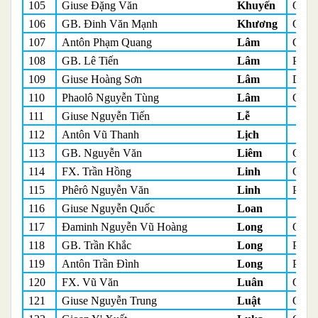
105
Giuse Đặng Văn
Khuyến
Quản
106
GB. Đinh Văn Mạnh
Khương
Quản
107
Antôn Phạm Quang
Lâm
Quản
108
GB. Lê Tiến
Lâm
Phó 
109
Giuse Hoàng Sơn
Lâm
Du h
110
Phaolô Nguyễn Tùng
Lâm
Quản
111
Giuse Nguyễn Tiến
Lễ
112
Antôn Vũ Thanh
Lịch
113
GB. Nguyễn Văn
Liêm
Giám
114
FX. Trần Hồng
Linh
Quản
115
Phêrô Nguyễn Văn
Linh
Phó 
116
Giuse Nguyễn Quốc
Loan
117
Đaminh Nguyễn Vũ Hoàng
Long
Quản
118
GB. Trần Khắc
Long
Phó 
119
Antôn Trần Đình
Long
Phó 
120
FX. Vũ Văn
Luân
Quản
121
Giuse Nguyễn Trung
Luật
Quản