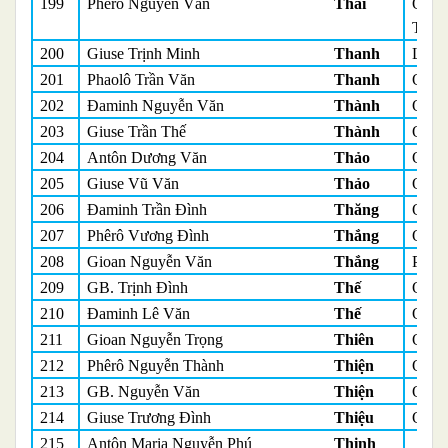
199
Phêrô Nguyễn Văn
Thái
Quản
Tổng
200
Giuse Trịnh Minh
Thanh
Linh
201
Phaolô Trần Văn
Thanh
Quản
202
Đaminh Nguyễn Văn
Thành
Quản
203
Giuse Trần Thế
Thành
Quản
204
Antôn Dương Văn
Thảo
Quản
205
Giuse Vũ Văn
Thảo
Quản
206
Đaminh Trần Đình
Thăng
Quản
207
Phêrô Vương Đình
Thắng
Quản
208
Gioan Nguyễn Văn
Thắng
Phó 
209
GB. Trịnh Đình
Thế
Quản
210
Đaminh Lê Văn
Thế
Quản
211
Gioan Nguyễn Trọng
Thiên
Quản
212
Phêrô Nguyễn Thành
Thiện
Quản
213
GB. Nguyễn Văn
Thiện
Quản
214
Giuse Trương Đình
Thiệu
Quản
215
Antôn Maria Nguyễn Phú
Thịnh