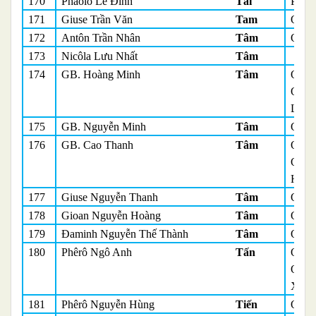
170
Phaolô Lê Đình
Tài
Phó 
171
Giuse Trần Văn
Tam
Quản
172
Antôn Trần Nhân
Tâm
Quản
173
Nicôla Lưu Nhất
Tâm
174
GB. Hoàng Minh
Tâm
Quản
Quản
Long
175
GB. Nguyễn Minh
Tâm
Quản
176
GB. Cao Thanh
Tâm
Quản
Quản
Hô
177
Giuse Nguyễn Thanh
Tâm
Quản
178
Gioan Nguyễn Hoàng
Tâm
Quản
179
Đaminh Nguyễn Thế Thành
Tâm
Quản
180
Phêrô Ngô Anh
Tấn
Quản
Quản
Xoài
181
Phêrô Nguyễn Hùng
Tiến
Quản