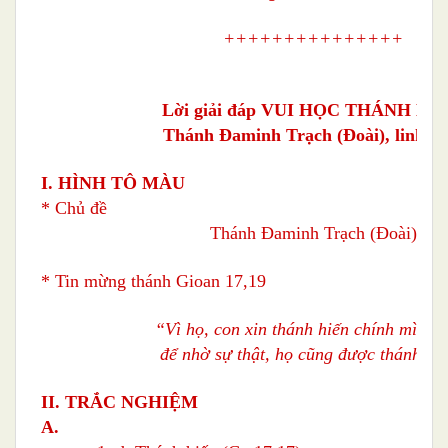
+++++++++++++++
Lời giải đáp VUI HỌC THÁNH KI
Thánh Ðaminh Trạch (Ðoài), linh m
I. HÌNH TÔ MÀU
* Chủ đề
Thánh Ðaminh Trạch (Ðoài)
* Tin mừng thánh Gioan 17,19
“Vì họ,
con xin thánh hiến chính mình 
để nhờ sự thật, họ cũng được thánh hi
II. TRẮC NGHIỆM
A.