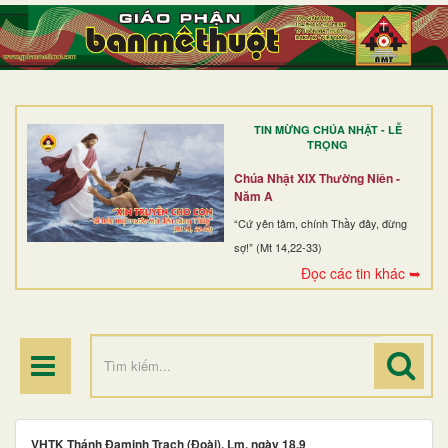
TRANG NHẤT
GIỚI THIỆU
GIÁO XỨ
TIN MỪNG CHÚA NHẬT - LỄ
DÒNG TU
TRỌNG
BAN MỤC VỤ
Chúa Nhật XIX Thường Niên -
Năm A
ĐOÀN THỂ CG
“Cứ yên tâm, chính Thầy đây, đừng
sợ!” (Mt 14,22-33)
LINH MỤC
Đọc các tin khác ➥
ĐIỂM HÀNH HƯƠNG
VHTK Thánh Ðaminh Trạch (Ðoài), Lm, ngày 18.9