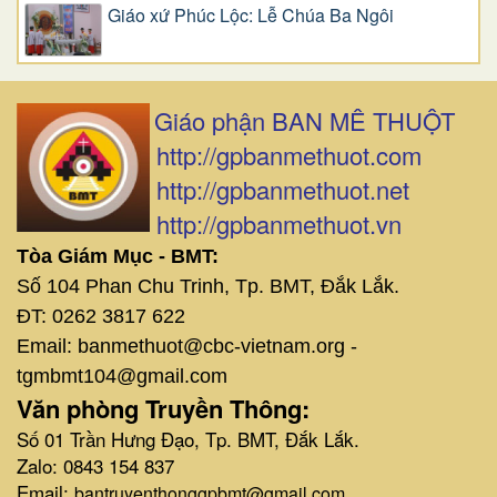
Giáo xứ Phúc Lộc: Lễ Chúa Ba Ngôi
Giáo phận BAN MÊ THUỘT
http://gpbanmethuot.com
http://gpbanmethuot.net
http://gpbanmethuot.vn
Tòa Giám Mục - BMT:
Số 104 Phan Chu Trinh, Tp. BMT, Đắk Lắk.
ĐT: 0262 3817 622
Email: banmethuot@cbc-vietnam.org -
tgmbmt104@gmail.com
Văn phòng Truyền Thông:
Số 01 Trần Hưng Đạo, Tp. BMT, Đắk Lắk.
Zalo: 0843 154 837
Email:
bantruyenthonggpbmt@gmail.com