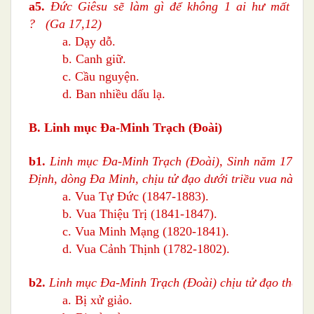
a5.
Đức Giêsu sẽ làm gì để không 1 ai hư mất tr
? (Ga 17,12)
a. Dạy dỗ.
b. Canh giữ.
c. Cầu nguyện.
d. Ban nhiều dấu lạ.
B. Linh mục Ða-Minh Trạch (Ðoài)
b1
.
Linh mục Ða-Minh Trạch (Ðoài), Sinh năm 1792 t
Ðịnh, dòng Ða Minh, chịu tử đạo dưới triều vua nào ?
a. Vua Tự Đức (1847-1883).
b. Vua Thiệu Trị (1841-1847).
c. Vua Minh Mạng (1820-1841).
d. Vua Cảnh Thịnh (1782-1802).
b2.
Linh mục Ða-Minh Trạch (Ðoài)
chịu tử đạo thế nà
a. Bị xử giảo.