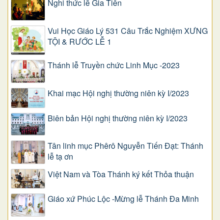
Nghi thức lễ Gia Tiên
Vui Học Giáo Lý 531 Câu Trắc Nghiệm XƯNG
TỘI & RƯỚC LỄ 1
Thánh lễ Truyền chức Linh Mục -2023
Khai mạc Hội nghị thường niên kỳ I/2023
Biên bản Hội nghị thường niên kỳ I/2023
Tân linh mục Phêrô Nguyễn Tiến Đạt: Thánh
lễ tạ ơn
Việt Nam và Tòa Thánh ký kết Thỏa thuận
Giáo xứ Phúc Lộc -Mừng lễ Thánh Đa Minh