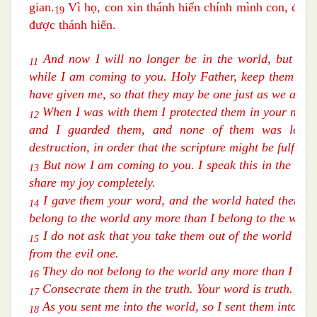
gian.
Vì họ, con xin thánh hiến chính mình con, để n
19
được thánh hiến.
And now I will no longer be in the world, but they
11
while I am coming to you. Holy Father, keep them in 
have given me, so that they may be one just as we are.
When I was with them I protected them in your name
12
and I guarded them, and none of them was lost e
destruction, in order that the scripture might be fulfilled
But now I am coming to you. I speak this in the wor
13
share my joy completely.
I gave them your word, and the world hated them, b
14
belong to the world any more than I belong to the world
I do not ask that you take them out of the world but
15
from the evil one.
They do not belong to the world any more than I belo
16
Consecrate them in the truth. Your word is truth.
17
As you sent me into the world, so I sent them into th
18