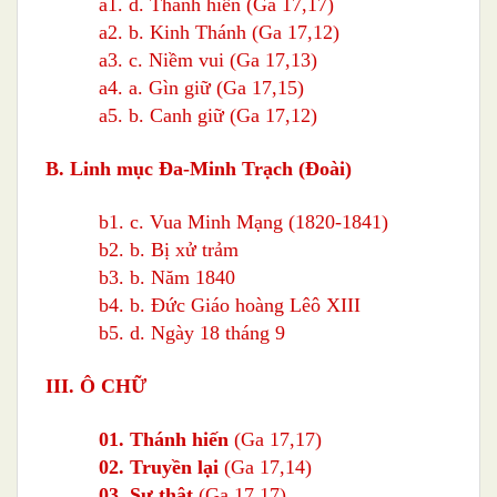
a1. d. Thánh hiến
(Ga 17,17)
a2
. b. Kinh Thánh (Ga 17,12)
a3.
c. Niềm vui (Ga 17,13)
a4.
a. Gìn giữ (Ga 17,15)
a5.
b. Canh giữ (Ga 17,12)
B. Linh mục Ða-Minh Trạch (Ðoài)
b1
. c. Vua Minh Mạng (1820-1841)
b2. b. Bị xử trảm
b3. b. Năm 1840
b4
. b. Đức Giáo hoàng Lêô XIII
b5. d. Ngày 18 tháng 9
III. Ô CHỮ
01. Thánh hiến
(Ga 17,17)
02.
Truyền lại
(Ga 17,14)
03.
Sự thật
(Ga 17,17)