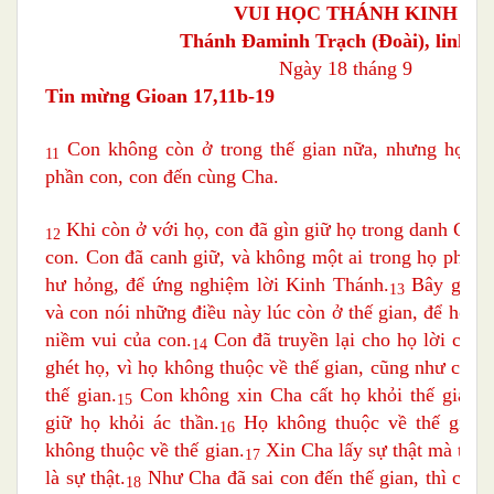
VUI HỌC THÁNH KINH
Thánh Ðaminh Trạch (Ðoài), linh m
Ngày 18 tháng 9
Tin mừng Gioan 17,11b-19
Con không còn ở trong thế gian nữa, nhưng họ, họ
11
phần con, con đến cùng Cha.
Khi còn ở với họ, con đã gìn giữ họ trong danh Cha
12
con. Con đã canh giữ, và không một ai trong họ phải h
hư hỏng, để ứng nghiệm lời Kinh Thánh.
Bây giờ, 
13
và con nói những điều này lúc còn ở thế gian, để họ đ
niềm vui của con.
Con đã truyền lại cho họ lời của C
14
ghét họ, vì họ không thuộc về thế gian, cũng như con 
thế gian.
Con không xin Cha cất họ khỏi thế gian, 
15
giữ họ khỏi ác thần.
Họ không thuộc về thế gian 
16
không thuộc về thế gian.
Xin Cha lấy sự thật mà thán
17
là sự thật.
Như Cha đã sai con đến thế gian, thì con c
18