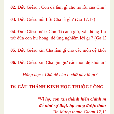
02.
Đức Giêsu : Con đã làm gì cho họ lời của Cha ? (G
03.
Đức Giêsu nói Lời Cha là gì ? (Ga 17,17)
04
. Đức Giêsu nói : Con đã canh giữ, và không 1 ai tr
trừ đứa con hư hỏng, để ứng nghiệm lời gì ? (Ga 17,12
05.
Đức Giêsu xin Cha làm gì cho các môn đệ khỏi ác t
06.
Đức Giêsu xin Cha gìn giữ các môn đệ khỏi ai ?
(G
Hàng dọc : Chủ đề của ô chữ này là gì?
IV. CÂU THÁNH KINH HỌC THUỘC LÒNG
“Vì họ,
con xin thánh hiến chính mình 
để nhờ sự thật, họ cũng được thánh hi
Tin Mừng thánh Gioan 17,19