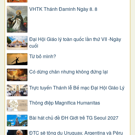
VHTK Thánh Đaminh Ngày 8. 8
Đại Hội Giáo lý toàn quốc lần thứ VII -Ngày
cuối
Từ bỏ mình?
Có dừng chân nhưng không đứng lại
Trực tuyến Thánh lễ Bế mạc Đại Hội Giáo Lý
Thông điệp Magnifica Humanitas
Bài hát chủ đề ĐH Giới trẻ TG Seoul 2027
ĐTC sẽ tông du Uruguay, Argentina và Pêru