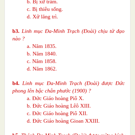
b. Bị xử trảm.
c. Bị thiêu sống.
d. Xử lăng trì.
b3.
Linh mục Ða-Minh Trạch (Ðoài)
chịu tử đạo tại
nào ?
a. Năm 1835.
b. Năm 1840.
c. Năm 1858.
d. Năm 1862.
b4
.
Linh mục Ða-Minh Trạch (Ðoài)
được Đức Giá
phong lên bậc chân phước
(19
00
)
?
a. Đức Giáo hoàng Piô X.
b. Đức Giáo hoàng Lêô XIII.
c. Đức Giáo hoàng Piô XII.
d. Đức Giáo hoàng
Gioan X
XIII.