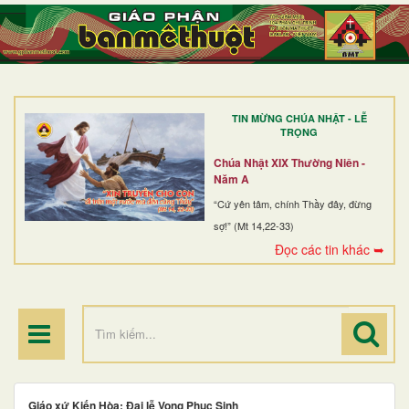
TRANG NHẤT
GIỚI THIỆU
GIÁO XỨ
TIN MỪNG CHÚA NHẬT - LỄ
DÒNG TU
TRỌNG
BAN MỤC VỤ
Chúa Nhật XIX Thường Niên -
Năm A
ĐOÀN THỂ CG
“Cứ yên tâm, chính Thầy đây, đừng
sợ!” (Mt 14,22-33)
LINH MỤC
Đọc các tin khác ➥
ĐIỂM HÀNH HƯƠNG
Giáo xứ Kiến Hòa: Đại lễ Vọng Phục Sinh