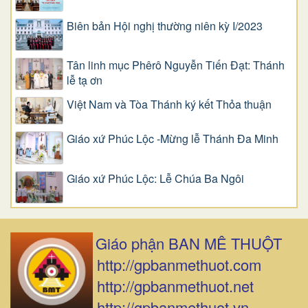
Biên bản Hội nghị thường niên kỳ I/2023
Tân linh mục Phêrô Nguyễn Tiến Đạt: Thánh
lễ tạ ơn
Việt Nam và Tòa Thánh ký kết Thỏa thuận
Giáo xứ Phúc Lộc -Mừng lễ Thánh Đa Minh
Giáo xứ Phúc Lộc: Lễ Chúa Ba Ngôi
Giáo phận BAN MÊ THUỘT
http://gpbanmethuot.com
http://gpbanmethuot.net
http://gpbanmethuot.vn