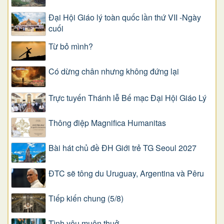
Đại Hội Giáo lý toàn quốc lần thứ VII -Ngày
cuối
Từ bỏ mình?
Có dừng chân nhưng không đứng lại
Trực tuyến Thánh lễ Bế mạc Đại Hội Giáo Lý
Thông điệp Magnifica Humanitas
Bài hát chủ đề ĐH Giới trẻ TG Seoul 2027
ĐTC sẽ tông du Uruguay, Argentina và Pêru
Tiếp kiến chung (5/8)
Tình yêu muôn thuở