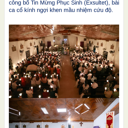
công bố Tin Mừng Phục Sinh (Exsultet), bài
ca cổ kính ngợi khen mầu nhiệm cứu độ.