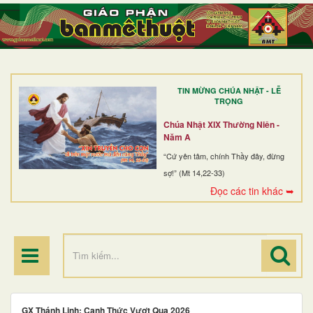
TRANG NHẤT
GIỚI THIỆU
GIÁO XỨ
TIN MỪNG CHÚA NHẬT - LỄ
DÒNG TU
TRỌNG
BAN MỤC VỤ
Chúa Nhật XIX Thường Niên -
Năm A
ĐOÀN THỂ CG
“Cứ yên tâm, chính Thầy đây, đừng
sợ!” (Mt 14,22-33)
LINH MỤC
Đọc các tin khác ➥
ĐIỂM HÀNH HƯƠNG
GX Thánh Linh: Canh Thức Vượt Qua 2026