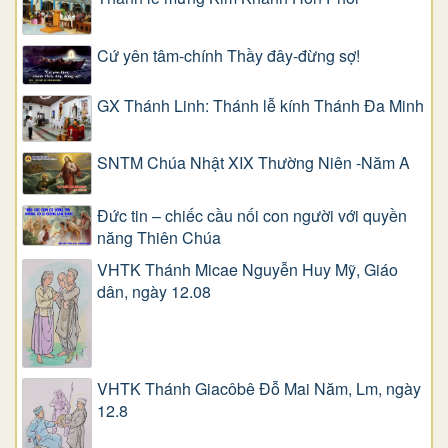
Cứ yên tâm-chính Thầy đây-đừng sợ!
GX Thánh Linh: Thánh lễ kính Thánh Đa Minh
SNTM Chúa Nhật XIX Thường Niên -Năm A
Đức tin – chiếc cầu nối con người với quyền
năng Thiên Chúa
VHTK Thánh Micae Nguyễn Huy Mỹ, Giáo
dân, ngày 12.08
VHTK Thánh Giacôbê Ðỗ Mai Năm, Lm, ngày
12.8