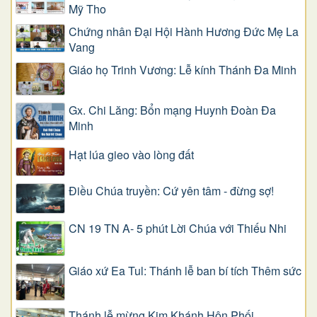
Mỹ Tho
Chứng nhân Đại Hội Hành Hương Đức Mẹ La
Vang
Giáo họ Trinh Vương: Lễ kính Thánh Đa Minh
Gx. Chi Lăng: Bổn mạng Huynh Đoàn Đa
Minh
Hạt lúa gieo vào lòng đất
Điều Chúa truyền: Cứ yên tâm - đừng sợ!
CN 19 TN A- 5 phút Lời Chúa với Thiếu Nhi
Giáo xứ Ea Tul: Thánh lễ ban bí tích Thêm sức
Thánh lễ mừng Kim Khánh Hôn Phối