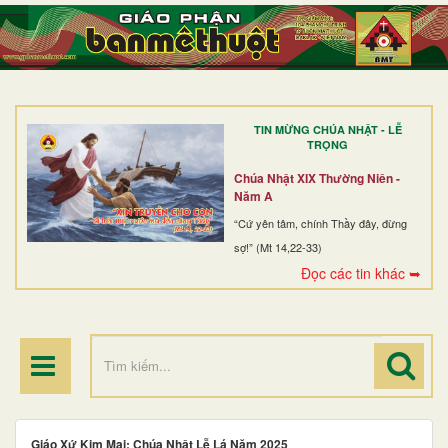
TRANG NHẤT
GIỚI THIỆU
GIÁO XỨ
TIN MỪNG CHÚA NHẬT - LỄ
DÒNG TU
TRỌNG
BAN MỤC VỤ
Chúa Nhật XIX Thường Niên -
Năm A
ĐOÀN THỂ CG
“Cứ yên tâm, chính Thầy đây, đừng
sợ!” (Mt 14,22-33)
LINH MỤC
Đọc các tin khác ➥
ĐIỂM HÀNH HƯƠNG
Giáo Xứ Kim Mai: Chúa Nhật Lễ Lá Năm 2025