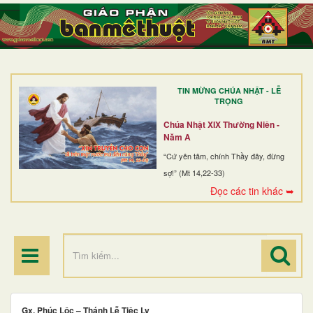
TRANG NHẤT
GIỚI THIỆU
GIÁO XỨ
TIN MỪNG CHÚA NHẬT - LỄ
DÒNG TU
TRỌNG
BAN MỤC VỤ
Chúa Nhật XIX Thường Niên -
Năm A
ĐOÀN THỂ CG
“Cứ yên tâm, chính Thầy đây, đừng
sợ!” (Mt 14,22-33)
LINH MỤC
Đọc các tin khác ➥
ĐIỂM HÀNH HƯƠNG
Gx. Phúc Lộc – Thánh Lễ Tiệc Ly