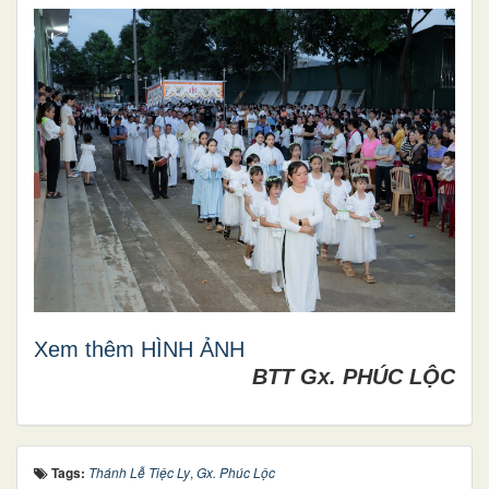
Xem thêm HÌNH ẢNH
BTT Gx. PHÚC LỘC
Tags:
Thánh Lễ Tiệc Ly
,
Gx. Phúc Lộc