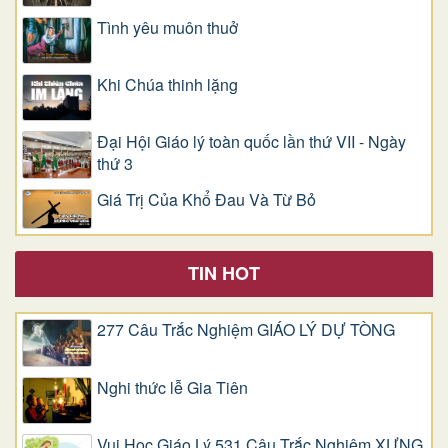
Tình yêu muôn thuở
Khi Chúa thinh lặng
Đại Hội Giáo lý toàn quốc lần thứ VII - Ngày
thứ 3
Giá Trị Của Khổ Ðau Và Từ Bỏ
TIN HOT
277 Câu Trắc Nghiệm GIÁO LÝ DỰ TÒNG
Nghi thức lễ Gia Tiên
Vui Học Giáo Lý 531 Câu Trắc Nghiệm XƯNG