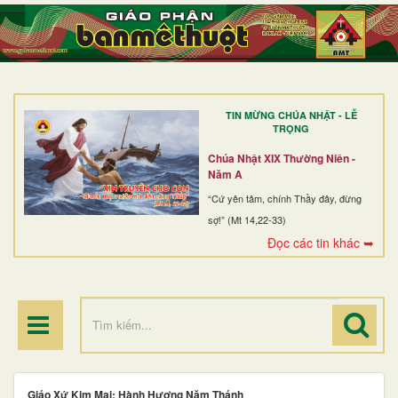
TRANG NHẤT
GIỚI THIỆU
GIÁO XỨ
TIN MỪNG CHÚA NHẬT - LỄ
DÒNG TU
TRỌNG
BAN MỤC VỤ
Chúa Nhật XIX Thường Niên -
Năm A
ĐOÀN THỂ CG
“Cứ yên tâm, chính Thầy đây, đừng
sợ!” (Mt 14,22-33)
LINH MỤC
Đọc các tin khác ➥
ĐIỂM HÀNH HƯƠNG
Giáo Xứ Kim Mai: Hành Hương Năm Thánh