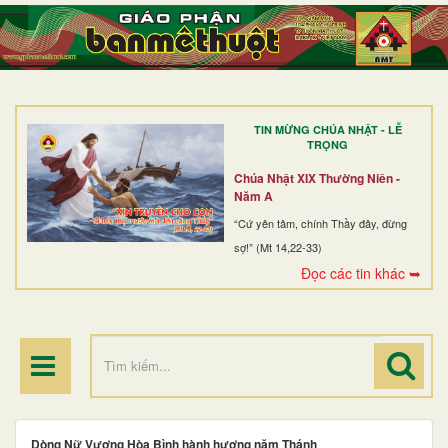
TRANG NHẤT
GIỚI THIỆU
GIÁO XỨ
TIN MỪNG CHÚA NHẬT - LỄ
DÒNG TU
TRỌNG
BAN MỤC VỤ
Chúa Nhật XIX Thường Niên -
Năm A
ĐOÀN THỂ CG
“Cứ yên tâm, chính Thầy đây, đừng
sợ!” (Mt 14,22-33)
LINH MỤC
Đọc các tin khác ➥
ĐIỂM HÀNH HƯƠNG
Dòng Nữ Vương Hòa Bình hành hương năm Thánh