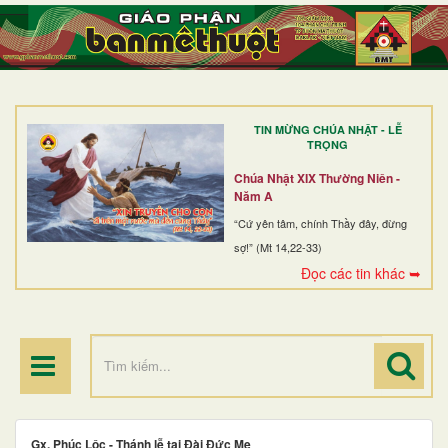
TRANG NHẤT
GIỚI THIỆU
GIÁO XỨ
TIN MỪNG CHÚA NHẬT - LỄ
DÒNG TU
TRỌNG
BAN MỤC VỤ
Chúa Nhật XIX Thường Niên -
Năm A
ĐOÀN THỂ CG
“Cứ yên tâm, chính Thầy đây, đừng
sợ!” (Mt 14,22-33)
LINH MỤC
Đọc các tin khác ➥
ĐIỂM HÀNH HƯƠNG
Gx. Phúc Lộc - Thánh lễ tại Đài Đức Mẹ