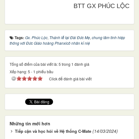
BTT GX PHÚC LỘC
Tags:
Gx. Phúc Lộc
,
Thánh lễ tại Đài Đức Mẹ
,
chung tâm tình hiệp
thông với Đức Giáo hoàng Phanxicô nhân kỉ niệ
Tổng số điểm của bài viết là: 5 trong 1 đánh giá
Xếp hạng:
5
-
1
phiếu bầu
Click để đánh giá bài viết
Những tin mới hơn
(14/03/2024)
Tiếp cận và học hỏi về Hệ thống C-Mate