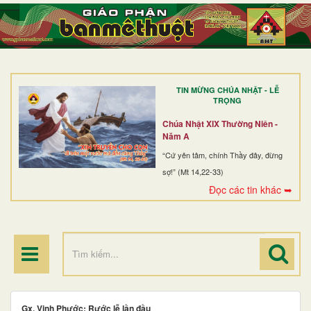
TRANG NHẤT
GIỚI THIỆU
GIÁO XỨ
TIN MỪNG CHÚA NHẬT - LỄ
DÒNG TU
TRỌNG
BAN MỤC VỤ
Chúa Nhật XIX Thường Niên -
Năm A
ĐOÀN THỂ CG
“Cứ yên tâm, chính Thầy đây, đừng
sợ!” (Mt 14,22-33)
LINH MỤC
Đọc các tin khác ➥
ĐIỂM HÀNH HƯƠNG
Gx. Vinh Phước: Rước lễ lần đầu