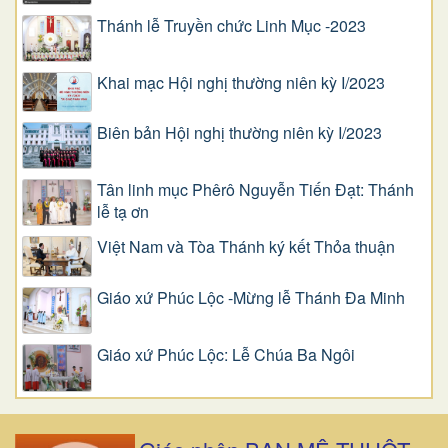
Thánh lễ Truyền chức Linh Mục -2023
Khai mạc Hội nghị thường niên kỳ I/2023
Biên bản Hội nghị thường niên kỳ I/2023
Tân linh mục Phêrô Nguyễn Tiến Đạt: Thánh
lễ tạ ơn
Việt Nam và Tòa Thánh ký kết Thỏa thuận
Giáo xứ Phúc Lộc -Mừng lễ Thánh Đa Minh
Giáo xứ Phúc Lộc: Lễ Chúa Ba Ngôi