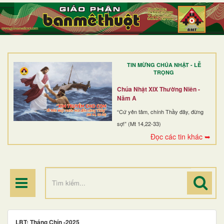
TRANG NHẤT
GIỚI THIỆU
GIÁO XỨ
TIN MỪNG CHÚA NHẬT - LỄ
DÒNG TU
TRỌNG
BAN MỤC VỤ
Chúa Nhật XIX Thường Niên -
Năm A
ĐOÀN THỂ CG
“Cứ yên tâm, chính Thầy đây, đừng
sợ!” (Mt 14,22-33)
LINH MỤC
Đọc các tin khác ➥
ĐIỂM HÀNH HƯƠNG
LBT: Tháng Chín -2025