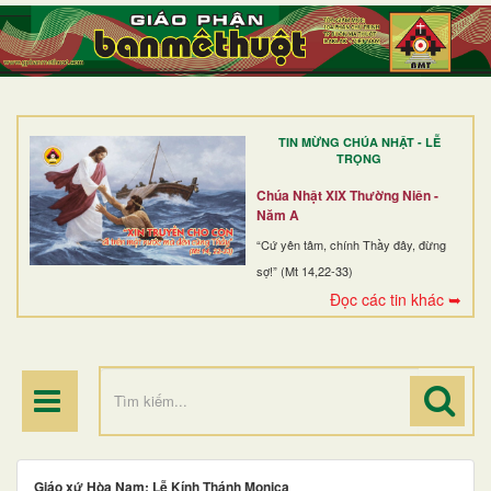
TRANG NHẤT
GIỚI THIỆU
GIÁO XỨ
TIN MỪNG CHÚA NHẬT - LỄ
DÒNG TU
TRỌNG
BAN MỤC VỤ
Chúa Nhật XIX Thường Niên -
Năm A
ĐOÀN THỂ CG
“Cứ yên tâm, chính Thầy đây, đừng
sợ!” (Mt 14,22-33)
LINH MỤC
Đọc các tin khác ➥
ĐIỂM HÀNH HƯƠNG
Giáo xứ Hòa Nam: Lễ Kính Thánh Monica