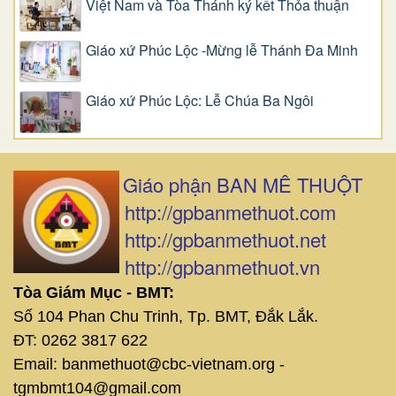
Việt Nam và Tòa Thánh ký kết Thỏa thuận
Giáo xứ Phúc Lộc -Mừng lễ Thánh Đa Minh
Giáo xứ Phúc Lộc: Lễ Chúa Ba Ngôi
Giáo phận BAN MÊ THUỘT
http://gpbanmethuot.com
http://gpbanmethuot.net
http://gpbanmethuot.vn
Tòa Giám Mục - BMT:
Số 104 Phan Chu Trinh, Tp. BMT, Đắk Lắk.
ĐT: 0262 3817 622
Email: banmethuot@cbc-vietnam.org -
tgmbmt104@gmail.com