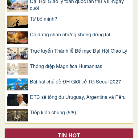
Đại Hội Giáo lý toàn quốc lần thứ VII -Ngày
cuối
Từ bỏ mình?
Có dừng chân nhưng không đứng lại
Trực tuyến Thánh lễ Bế mạc Đại Hội Giáo Lý
Thông điệp Magnifica Humanitas
Bài hát chủ đề ĐH Giới trẻ TG Seoul 2027
ĐTC sẽ tông du Uruguay, Argentina và Pêru
Tiếp kiến chung (5/8)
TIN HOT