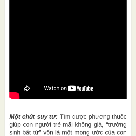
Một
chút suy tư:
Tìm được phương thuốc
giúp con người trẻ mãi không già, “trường
sinh bất tử” vốn là một mong ước của con