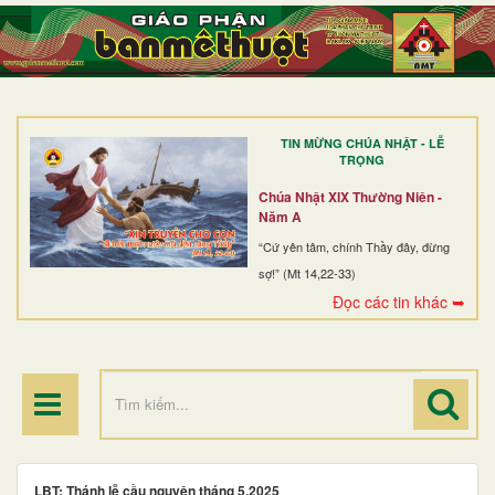
TRANG NHẤT
GIỚI THIỆU
GIÁO XỨ
TIN MỪNG CHÚA NHẬT - LỄ
DÒNG TU
TRỌNG
BAN MỤC VỤ
Chúa Nhật XIX Thường Niên -
Năm A
ĐOÀN THỂ CG
“Cứ yên tâm, chính Thầy đây, đừng
sợ!” (Mt 14,22-33)
LINH MỤC
Đọc các tin khác ➥
ĐIỂM HÀNH HƯƠNG
LBT: Thánh lễ cầu nguyện tháng 5.2025