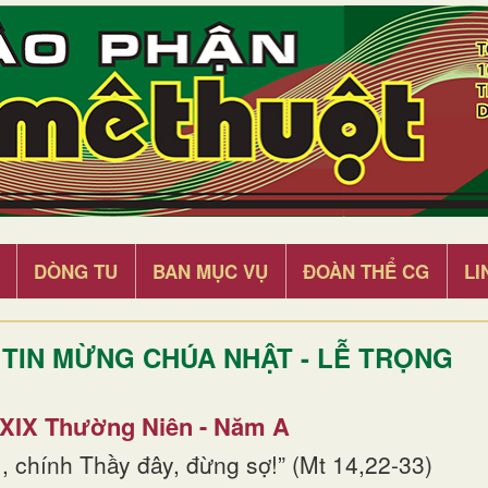
DÒNG TU
BAN MỤC VỤ
ĐOÀN THỂ CG
LI
TIN MỪNG CHÚA NHẬT - LỄ TRỌNG
 XIX Thường Niên - Năm A
, chính Thầy đây, đừng sợ!” (Mt 14,22-33)