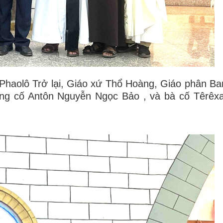
Phaolô Trở lại, Giáo xứ Thổ Hoàng, Giáo phân B
 ông cố Antôn Nguyễn Ngọc Bảo , và bà cố Têrêx