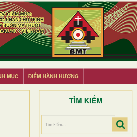
NH MỤC
ĐIỂM HÀNH HƯƠNG
TÌM KIẾM