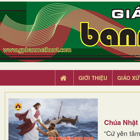
GIỚI THIỆU
GIÁO XỨ
Chúa Nhật
“Cứ yên tâm