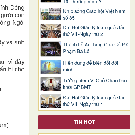
19 Thường niên A
Tỉnh Dòng
Nhịp sống Giáo hội Việt Nam
người con
số 85
dòng Ngôi
Đại Hội Giáo lý toàn quốc lần
thứ VII -Ngày thứ 2
ầy và anh
Thánh Lễ An Táng Cha Cố PX
Phạm Bá Lễ
u, vì đây
Hiển dung để biến đổi đời
mình
ẩn bị cho
Tưởng niệm Vị Chủ Chăn tiên
khởi GP.BMT
n:
Đại Hội Giáo lý toàn quốc lần
thứ VII -Ngày thứ 1
TIN HOT
ảm)