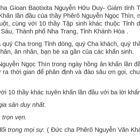
ha Gioan Baotixita Nguyễn Hữu Duy- Giám tỉnh 
Khấn lần đầu của thầy Phêrô Nguyễn Ngọc Thìn, 
t, cùng với 10 thầy Tập sinh khác thuộc Tỉnh 
ị Sáu, Thành phố Nha Trang, Tỉnh Khánh Hòa .
a quý Cha trong Tỉnh dòng, quý Cha khách, quý th
ân, ân nhân, bạn bè xa gần của các khấn sinh.
guyễn Ngọc Thìn trong ngày hồng ân khấn lần đầ
 ra thời gian để phân định và đào sâu ơn gọi, chu
 10 thầy khác tuyên khấn lần đầu với ba lời khấ
gia sản duy nhất.
 trọn vẹn.
ối trong mọi sự.
( Đức cha Phêrô Nguyễn Văn Kh