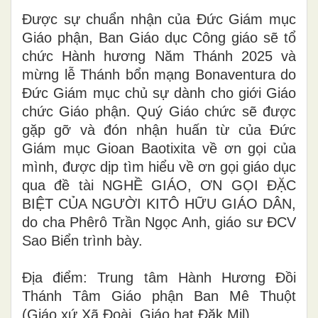
Được sự chuẩn nhận của Đức Giám mục
Giáo phận, Ban Giáo dục Công giáo sẽ tổ
chức Hành hương Năm Thánh 2025 và
mừng lễ Thánh bổn mạng Bonaventura do
Đức Giám mục chủ sự dành cho giới Giáo
chức Giáo phận. Quý Giáo chức sẽ được
gặp gỡ và đón nhận huấn từ của Đức
Giám mục Gioan Baotixita về ơn gọi của
mình, được dịp tìm hiểu về ơn gọi giáo dục
qua đề tài NGHỀ GIÁO, ƠN GỌI ĐẶC
BIỆT CỦA NGƯỜI KITÔ HỮU GIÁO DÂN,
do cha Phêrô Trần Ngọc Anh, giáo sư ĐCV
Sao Biển trình bày.
Địa điểm: Trung tâm Hành Hương Đồi
Thánh Tâm Giáo phận Ban Mê Thuột
(Giáo xứ Xã Đoài, Giáo hạt Đăk Mil).