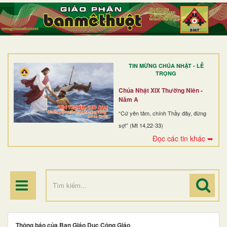
TRANG NHẤT
GIỚI THIỆU
GIÁO XỨ
TIN MỪNG CHÚA NHẬT - LỄ
DÒNG TU
TRỌNG
BAN MỤC VỤ
Chúa Nhật XIX Thường Niên -
Năm A
ĐOÀN THỂ CG
“Cứ yên tâm, chính Thầy đây, đừng
sợ!” (Mt 14,22-33)
LINH MỤC
Đọc các tin khác ➥
ĐIỂM HÀNH HƯƠNG
Thông báo của Ban Giáo Dục Công Giáo