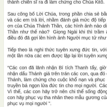
thành chiến sĩ ra đi làm chứng cho Chúa Kitô.
Sau công bố Lời Chúa, trong phần chia sẻ bằ
và các em trả lời, nhằm đánh giá mức độ tiếp t
ơn của Chúa Thánh Thần, các hình ảnh nào d
Thần như thế nào? Giọng Ngài khi thì trầm ấ
điều đó đã gợi lên hình ảnh Người mục tử nh
Tiếp theo là nghi thức tuyên xưng đức tin, v
một lần nữa các em được lặp lại lời tuyên xư
“Các con đã lãnh nhận Bí tích Thanh tẩy, g
nhận dấu Thánh giá trên trán các con, qua đó 
Thánh, làm chứng cho cuộc khổ nạn và phục 
truyền bá ngọn lửa đức tin cho mọi người. Các 
Vì thế, các con hãy trở nên chi thể sống đ
con hãy phục vụ tha nhân theo mẫu gương củ
phục vụ mọi người ".