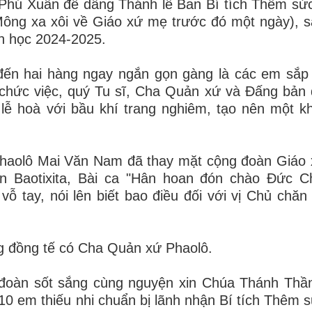
 Phú Xuân để dâng Thánh lễ Ban Bí tích Thêm sứ
ông xa xôi về Giáo xứ mẹ trước đó một ngày), s
ên học 2024-2025.
đến hai hàng ngay ngắn gọn gàng là các em sắp
chức việc, quý Tu sĩ, Cha Quản xứ và Đấng bản
lễ hoà với bầu khí trang nghiêm, tạo nên một k
haolô Mai Văn Nam đã thay mặt cộng đoàn Giáo 
n Baotixita, Bài ca "Hân hoan đón chào Đức C
 vỗ tay, nói lên biết bao điều đối với vị Chủ chă
ng đồng tế có Cha Quản xứ Phaolô.
đoàn sốt sắng cùng nguyện xin Chúa Thánh Thầ
10 em thiếu nhi chuẩn bị lãnh nhận Bí tích Thêm s