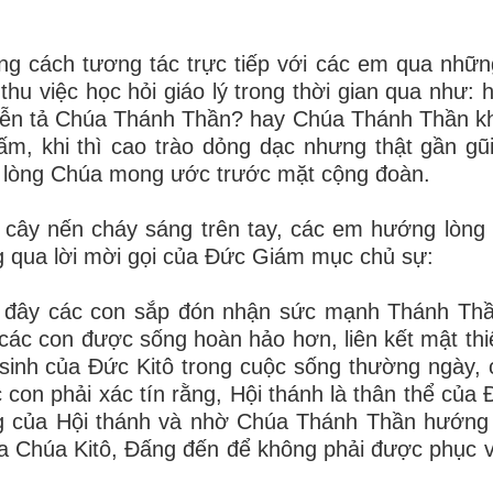
ng cách tương tác trực tiếp với các em qua nhữn
hu việc học hỏi giáo lý trong thời gian qua như: h
iễn tả Chúa Thánh Thần? hay Chúa Thánh Thần k
m, khi thì cao trào dỏng dạc nhưng thật gần gũ
ư lòng Chúa mong ước trước mặt cộng đoàn.
ới cây nến cháy sáng trên tay, các em hướng lòng
ng qua lời mời gọi của Đức Giám mục chủ sự:
iờ đây các con sắp đón nhận sức mạnh Thánh Thầ
các con được sống hoàn hảo hơn, liên kết mật thiế
sinh của Đức Kitô trong cuộc sống thường ngày,
con phải xác tín rằng, Hội thánh là thân thể của Đ
ộng của Hội thánh và nhờ Chúa Thánh Thần hướng
a Chúa Kitô, Đấng đến để không phải được phục 