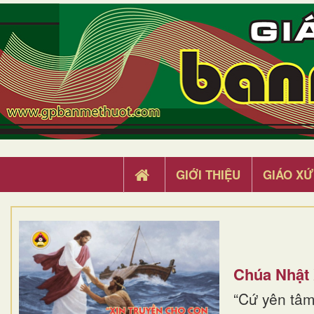
GIỚI THIỆU
GIÁO XỨ
Chúa Nhật
“Cứ yên tâm