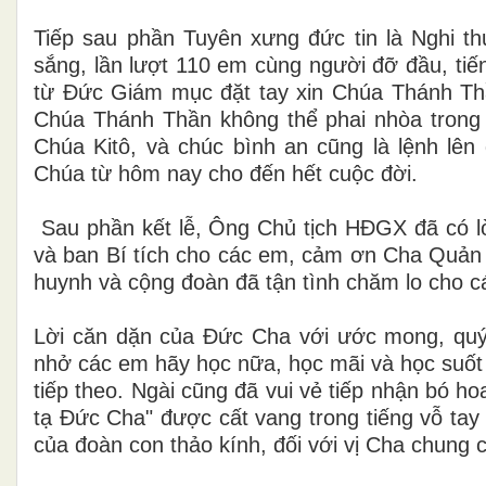
Tiếp sau phần Tuyên xưng đức tin là Nghi th
sắng, lần lượt 110 em cùng người đỡ đầu, tiế
từ Đức Giám mục đặt tay xin Chúa Thánh Th
Chúa Thánh Thần không thể phai nhòa trong 
Chúa Kitô, và chúc bình an cũng là lệnh lên
Chúa từ hôm nay cho đến hết cuộc đời.
Sau phần kết lễ, Ông Chủ tịch HĐGX đã có l
và ban Bí tích cho các em, cảm ơn Cha Quản x
huynh và cộng đoàn đã tận tình chăm lo cho c
Lời căn dặn của Đức Cha với ước mong, quý
nhở các em hãy học nữa, học mãi và học suốt c
tiếp theo. Ngài cũng đã vui vẻ tiếp nhận bó h
tạ Đức Cha" được cất vang trong tiếng vỗ tay
của đoàn con thảo kính, đối với vị Cha chung