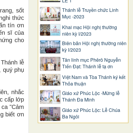
LỄ 1
Thánh lễ Truyền chức Linh
rang, sốt
Mục -2023
nghi thức
ấn tín ơn
Khai mạc Hội nghị thường
ến sĩ của
niên kỳ I/2023
chứng cho
Biên bản Hội nghị thường niên
kỳ I/2023
Tân linh mục Phêrô Nguyễn
 Thánh lễ
Tiến Đạt: Thánh lễ tạ ơn
, quý phụ
Việt Nam và Tòa Thánh ký kết
Thỏa thuận
iên, nhắc
Giáo xứ Phúc Lộc -Mừng lễ
c cấp lớp
Thánh Đa Minh
i ca "Cảm
Giáo xứ Phúc Lộc: Lễ Chúa
g biết ơn
Ba Ngôi