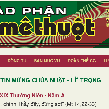
DÒNG TU
BAN MỤC VỤ
ĐOÀN THỂ CG
LI
TIN MỪNG CHÚA NHẬT - LỄ TRỌNG
 XIX Thường Niên - Năm A
, chính Thầy đây, đừng sợ!” (Mt 14,22-33)