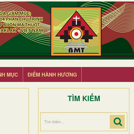
NH MỤC
ĐIỂM HÀNH HƯƠNG
TÌM KIẾM