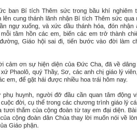
ức ban Bí tích Thêm sức trong bầu khí nghiêm t
n lên cung thánh lãnh nhận Bí tích Thêm sức qua 
ần ngự xuống, và xức dầu thánh hóa, đón nhận 
mỗi tâm hồn các em, biến các em trở thành chi
 đường, Giáo hội sai đi, tiến bước vào đời làm 
ời cảm ơn sự hiện diện của Đức Cha, đã về dâng
ứ Phaolô, quý Thầy, Sơ, các anh chị giáo lý viên
ác em, để gặt hái được nhiều hoa trái hôm nay.
 phụ huynh, người đỡ đầu cần quan tâm động v
uộc đời, cụ thể trong các chương trình giáo lý cá
oa tươi thắm của cộng đoàn từ tay em đại diện. Bà
 của cộng đoàn dân Chúa thay lời muốn nói về lòn
 của Giáo phận.