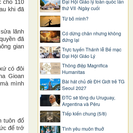
Đại Hội Giáo lý toàn quốc lần
c cho 110
thứ VII -Ngày cuối
au khi đã
Từ bỏ mình?
 sửa lãnh
Có dừng chân nhưng không
 quyền đã
đứng lại
hông gian
Trực tuyến Thánh lễ Bế mạc
Đại Hội Giáo Lý
Thông điệp Magnifica
xứ có đôi
Humanitas
ha Gioan
Bài hát chủ đề ĐH Giới trẻ TG
n mà mình
Seoul 2027
ĐTC sẽ tông du Uruguay,
Argentina và Pêru
Tiếp kiến chung (5/8)
n tuôn đổ
ức để trở
Tình yêu muôn thuở