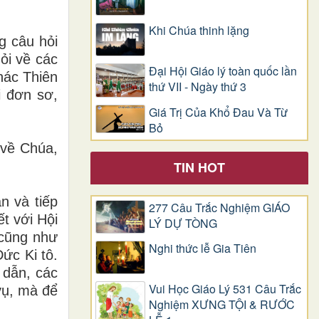
Khi Chúa thinh lặng
g câu hỏi
ỏi về các
Đại Hội Giáo lý toàn quốc lần
hác Thiên
thứ VII - Ngày thứ 3
i đơn sơ,
Giá Trị Của Khổ Ðau Và Từ
Bỏ
 về Chúa,
TIN HOT
n và tiếp
277 Câu Trắc Nghiệm GIÁO
t với Hội
LÝ DỰ TÒNG
 cũng như
Nghi thức lễ Gia Tiên
ức Ki tô.
 dẫn, các
Vui Học Giáo Lý 531 Câu Trắc
vụ, mà để
Nghiệm XƯNG TỘI & RƯỚC