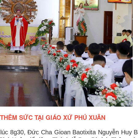
 THÊM SỨC TẠI GIÁO XỨ PHÚ XUÂN
 lúc 8g30, Đức Cha Gioan Baotixita Nguyễn Huy 