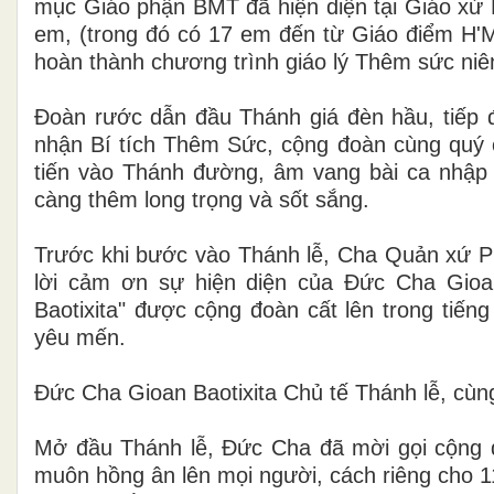
mục Giáo phận BMT đã hiện diện tại Giáo xứ
em, (trong đó có 17 em đến từ Giáo điểm H'M
hoàn thành chương trình giáo lý Thêm sức ni
Đoàn rước dẫn đầu Thánh giá đèn hầu, tiếp 
nhận Bí tích Thêm Sức, cộng đoàn cùng quý 
tiến vào Thánh đường, âm vang bài ca nhập 
càng thêm long trọng và sốt sắng.
Trước khi bước vào Thánh lễ, Cha Quản xứ P
lời cảm ơn sự hiện diện của Đức Cha Gioa
Baotixita" được cộng đoàn cất lên trong tiếng
yêu mến.
Đức Cha Gioan Baotixita Chủ tế Thánh lễ, cù
Mở đầu Thánh lễ, Đức Cha đã mời gọi cộng 
muôn hồng ân lên mọi người, cách riêng cho 1