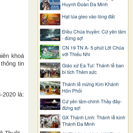
Huynh Đoàn Đa Minh
Hạt lúa gieo vào lòng đất
Điều Chúa truyền: Cứ yên tâm
- đừng sợ!
CN 19 TN A- 5 phút Lời Chúa
với Thiếu Nhi
iên khoá
thông tin
Giáo xứ Ea Tul: Thánh lễ ban
bí tích Thêm sức
Thánh lễ mừng Kim Khánh
Hôn Phối
2020 là:
Cứ yên tâm-chính Thầy đây-
đừng sợ!
GX Thánh Linh: Thánh lễ kính
Thánh Đa Minh
 Thuột -