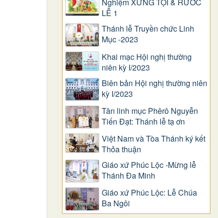
Nghiệm XƯNG TỘI & RƯỚC
LỄ 1
Thánh lễ Truyền chức Linh
Mục -2023
Khai mạc Hội nghị thường
niên kỳ I/2023
Biên bản Hội nghị thường niên
kỳ I/2023
Tân linh mục Phêrô Nguyễn
Tiến Đạt: Thánh lễ tạ ơn
Việt Nam và Tòa Thánh ký kết
Thỏa thuận
Giáo xứ Phúc Lộc -Mừng lễ
Thánh Đa Minh
Giáo xứ Phúc Lộc: Lễ Chúa
Ba Ngôi