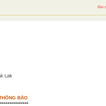
Đọc c
ak Lak
THÔNG BÁO
***************