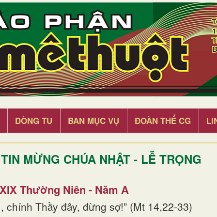
DÒNG TU
BAN MỤC VỤ
ĐOÀN THỂ CG
LI
TIN MỪNG CHÚA NHẬT - LỄ TRỌNG
 XIX Thường Niên - Năm A
, chính Thầy đây, đừng sợ!” (Mt 14,22-33)