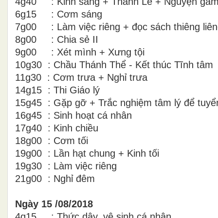
4g40 : Kinh sáng + Thánh Lễ + Nguyện gẫ
6g15 : Cơm sáng
7g00 : Làm việc riêng + đọc sách thiêng liê
8g00 : Chia sẻ II
9g00 : Xét mình + Xưng tội
10g30 : Chầu Thánh Thể - Kết thúc Tĩnh tâm
11g30 : Cơm trưa + Nghỉ trưa
14g15 : Thi Giáo lý
15g45 : Gặp gỡ + Trắc nghiệm tâm lý để tuyển
16g45 : Sinh hoạt cá nhân
17g40 : Kinh chiều
18g00 : Cơm tối
19g00 : Lần hạt chung + Kinh tối
19g30 : Làm việc riêng
21g00 : Nghỉ đêm
Ngày 15 /08/2018
4g15 : Thức dậy, vệ sinh cá nhân