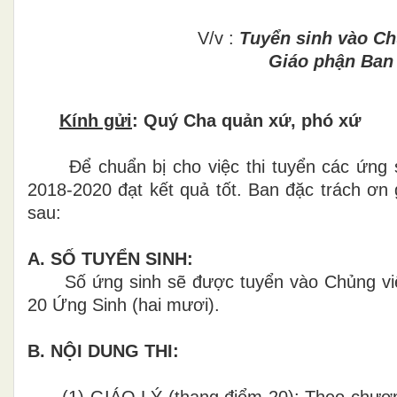
V/v :
Tuyển sinh vào Ch
Giáo phận Ban 
Kính gửi
: Quý Cha quản xứ, phó xứ
Để chuẩn bị cho việc thi tuyển các ứng s
2018-2020 đạt kết quả tốt. Ban đặc trách ơn 
sau:
A. SỐ TUYỂN SINH:
Số ứng sinh sẽ được tuyển vào Chủng viện
20 Ứng Sinh (hai mươi).
B. NỘI DUNG THI:
(1) GIÁO LÝ (thang điểm 20): Theo chương