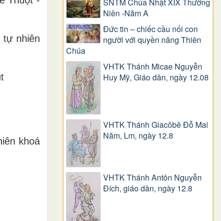
SNTM Chúa Nhật XIX Thường
Niên -Năm A
Đức tin – chiếc cầu nối con
tự nhiên
người với quyền năng Thiên
Chúa
VHTK Thánh Micae Nguyễn
t
Huy Mỹ, Giáo dân, ngày 12.08
VHTK Thánh Giacôbê Ðỗ Mai
Năm, Lm, ngày 12.8
niên khoá
VHTK Thánh Antôn Nguyễn
Ðích, giáo dân, ngày 12.8