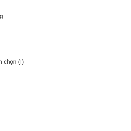
m
ng
 chọn (I)