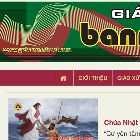
GIỚI THIỆU
GIÁO XỨ
Chúa Nhật
“Cứ yên tâm