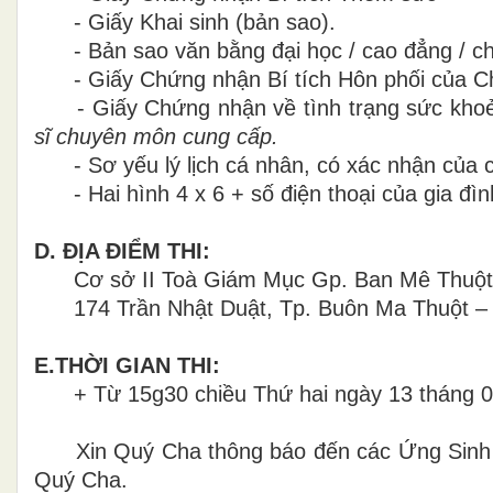
- Giấy Khai sinh (bản sao).
- Bản sao văn bằng đại học / cao đẳng / ch
- Giấy Chứng nhận Bí tích Hôn phối của C
- Giấy Chứng nhận về tình trạng sức khoẻ
sĩ chuyên môn cung cấp.
- Sơ yếu lý lịch cá nhân, có xác nhận của 
- Hai hình 4 x 6 + số điện thoại của gia đìn
D. ĐỊA ĐIỂM THI:
Cơ sở II Toà Giám Mục Gp. Ban Mê Thuột
174 Trần Nhật Duật, Tp. Buôn Ma Thuột –
E.THỜI GIAN THI:
+ Từ 15g30 chiều Thứ hai ngày 13 tháng 08
Xin Quý Cha thông báo đến các Ứng Sinh t
Quý Cha.