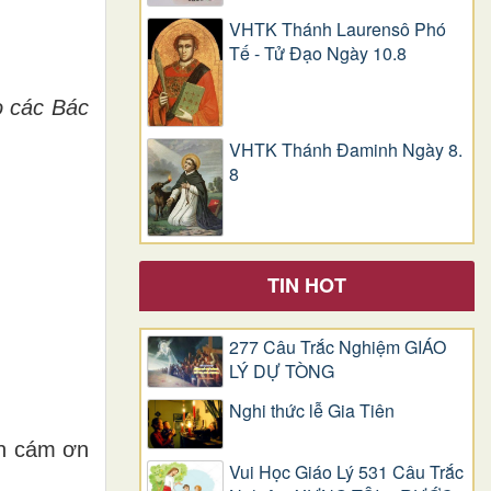
VHTK Thánh Laurensô Phó
Tế - Tử Đạo Ngày 10.8
o các Bác
VHTK Thánh Đaminh Ngày 8.
8
TIN HOT
277 Câu Trắc Nghiệm GIÁO
LÝ DỰ TÒNG
Nghi thức lễ Gia Tiên
h cám ơn
Vui Học Giáo Lý 531 Câu Trắc