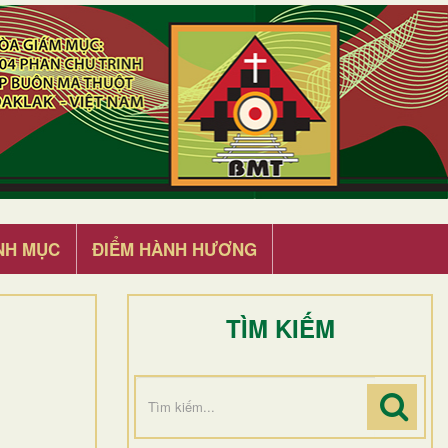
NH MỤC
ĐIỂM HÀNH HƯƠNG
TÌM KIẾM