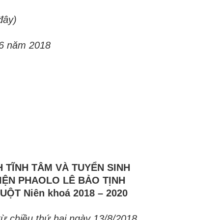
đây)
 6 năm 2018
 TĨNH TÂM VÀ TUYỂN SINH
IỆN PHAOLO LÊ BẢO TỊNH
UỘT Niên khoá 2018 – 2020
từ chiều thứ hai ngày 13/8/2018