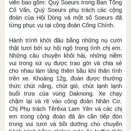
viên bao gồm: Quý S
oeurs trong Ban Tổng
Cố Vấn,
Quý
Soeurs
phụ trách các cộng
đoàn của Hội Dòng
và một số
Soeur
s đã
từng phục vụ tại cộng đoàn Công Chính.
Hành trình khởi đầu bằng những nụ cười
thật tươi bởi sự hội ngộ trong tình chị em.
Những câu chuyện khôi hài, những niềm
vui trong sứ vụ được trao gởi và chia sẻ
cho nhau làm tăng thêm bầu khí thân tình
trên xe. Khoảng 12g, đoàn được thưởng
thức chút nắng, chút gió, chút lạnh lạnh
buổi trưa của vùng Daknong. Xe chạy
chậm lại và rẽ vào cộng đoàn Nhân Cơ.
Chị Phụ trách Têrêxa Lam Yên và các chị
em trong cộng đoàn đã ân cần tiếp đón
trong vui tươi và bồi dưỡng cho chuyến