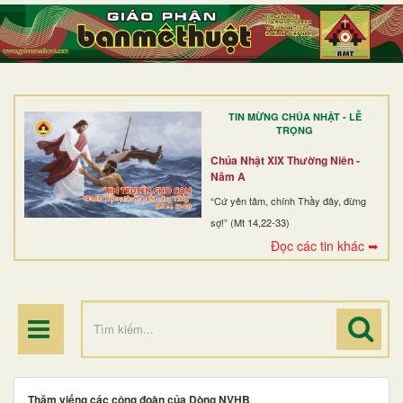
TRANG NHẤT
GIỚI THIỆU
GIÁO XỨ
TIN MỪNG CHÚA NHẬT - LỄ
DÒNG TU
TRỌNG
BAN MỤC VỤ
Chúa Nhật XIX Thường Niên -
Năm A
ĐOÀN THỂ CG
“Cứ yên tâm, chính Thầy đây, đừng
sợ!” (Mt 14,22-33)
LINH MỤC
Đọc các tin khác ➥
ĐIỂM HÀNH HƯƠNG
Thăm viếng các cộng đoàn của Dòng NVHB