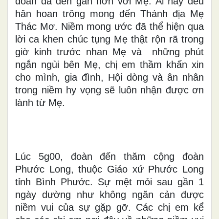
đoàn đã đến gần hơn với Mẹ. Ai nấy đều
hân hoan trông mong đến Thánh địa Mẹ
Thác Mơ. Niềm mong ước đã thể hiện qua
lời ca khen chúc tụng Mẹ thật rộn rã trong
giờ kinh trước nhan Mẹ và những phút
ngắn ngủi bên Mẹ, chị em thầm khấn xin
cho mình, gia đình, Hội dòng và ân nhân
trong niềm hy vọng sẽ luôn nhận được ơn
lành từ Mẹ.
Lúc 5g00, đoàn đến thăm cộng đoàn
Phước Long, thuộc Giáo xứ Phước Long
tỉnh Bình Phước. Sự mệt mỏi sau gần 1
ngày dường như không ngăn cản được
niềm vui của sự gặp gỡ. Các chị em kể