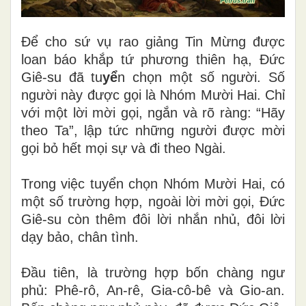
Để cho sứ vụ rao giảng Tin Mừng được
loan báo khắp tứ phương thiên hạ, Đức
Giê-su đã tu
yể
n chọn một số người. Số
người này được gọi là Nhóm Mười Hai. Chỉ
với một lời mời gọi, ngắn và rõ ràng: “Hãy
theo Ta”, lập tức những người được mời
gọi bỏ hết mọi sự và đi theo Ngài.
Trong việc tuyển chọn Nhóm Mười Hai, có
một số trường hợp, ngoài lời mời gọi, Đức
Giê-su còn thêm đôi lời nhắn nhủ, đôi lời
dạy bảo, chân tình.
Đầu tiên, là trường hợp bốn chàng ngư
phủ: Phê-rô, An-rê, Gia-cô-bê và Gio-an.