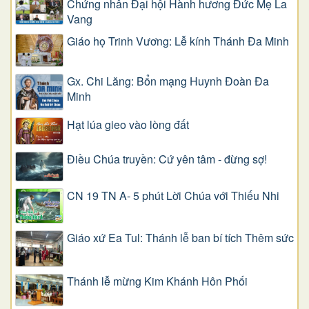
Chứng nhân Đại hội Hành hương Đức Mẹ La
Vang
Giáo họ Trinh Vương: Lễ kính Thánh Đa Minh
Gx. Chi Lăng: Bổn mạng Huynh Đoàn Đa
Minh
Hạt lúa gieo vào lòng đất
Điều Chúa truyền: Cứ yên tâm - đừng sợ!
CN 19 TN A- 5 phút Lời Chúa với Thiếu Nhi
Giáo xứ Ea Tul: Thánh lễ ban bí tích Thêm sức
Thánh lễ mừng Kim Khánh Hôn Phối