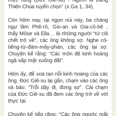
Thiên Chúa tuyển chọn” (x.Ga 1, 34).
Còn hôm nay, tại ngọn núi này, ba chàng
ngự lâm Phê-rô, Gio-an và Gia-cô-bê ,
thấy Môse và Elia… là những người “từ cõi
chết trở về”, các ông không sợ. Nghe có-
tiếng-từ-đám-mây-phán, các ông lại sợ.
Chuyện kể rằng: “Các môn đệ kinh hoàng
ngã sấp mặt xuống đất”.
Hôm ấy, để xoá tan nỗi kinh hoàng của các
ông, Đức Giê-su lại gần, chạm vào các ông
và bảo: “Trỗi dậy đi, đừng sợ”. Cái chạm
của Đức Giê-su đã đem các ông trở về với
thực tại.
Chuyện kể tiếp rằng: “Các ông ngước mắt