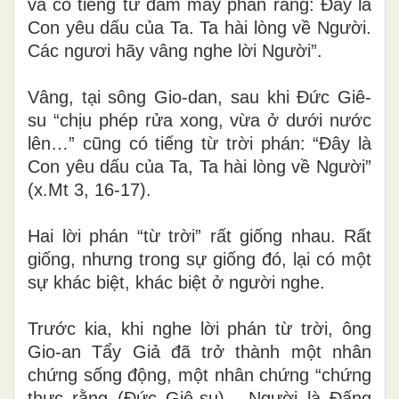
và có tiếng từ đám mây phán rằng: Đây là
Con yêu dấu của Ta. Ta hài lòng về Người.
Các ngươi hãy vâng nghe lời Người”.
Vâng, tại sông Gio-dan, sau khi Đức Giê-
su “chịu phép rửa xong, vừa ở dưới nước
lên…” cũng có tiếng từ trời phán: “Đây là
Con yêu dấu của Ta, Ta hài lòng về Người”
(x.Mt 3, 16-17).
Hai lời phán “từ trời” rất giống nhau. Rất
giống, nhưng trong sự giống đó, lại có một
sự khác biệt, khác biệt ở người nghe.
Trước kia, khi nghe lời phán từ trời, ông
Gio-an Tẩy Giả đã trở thành một nhân
chứng sống động, một nhân chứng “chứng
thực rằng (Đức Giê-su) - Người là Đấng