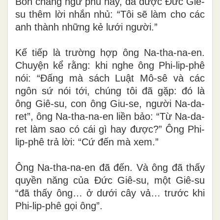
Bốn chàng ngư phủ này, đã được Đức Giê-
su thêm lời nhắn nhủ: “Tôi sẽ làm cho các
anh thành những kẻ lưới người.”
Kế tiếp là trường hợp ông Na-tha-na-en.
Chuyện kể rằng: khi nghe ông Phi-lip-phê
nói: “Đấng mà sách Luật Mô-sê và các
ngôn sứ nói tới, chúng tôi đã gặp: đó là
ông Giê-su, con ông Giu-se, người Na-da-
ret”, ông Na-tha-na-en liền bảo: “Từ Na-da-
ret làm sao có cái gì hay được?” Ông Phi-
lip-phê trả lời: “Cứ đến mà xem.”
Ông Na-tha-na-en đã đến. Và ông đã thấy
quyền năng của Đức Giê-su, một Giê-su
“đã thấy ông… ở dưới cây vả… trước khi
Phi-lip-phê gọi ông”.