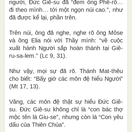
người, Đức Giê-su đã “đem ông Phê-rô…
đi theo mình… tới một ngọn núi cao.”, như
đã được kể lại, phần trên.
Trên núi, ông đã nghe, nghe rõ ông Môse
và ông Elia nói với Thầy mình: “về cuộc
xuất hành Người sắp hoàn thành tại Giê-
ru-sa-lem.” (Lc 9, 31).
Như vậy, mọi sự đã rõ. Thánh Mat-thêu
cho biết: “Bấy giờ các môn đệ hiểu Người”
(Mt 17, 13).
Vâng, các môn đệ thật sự hiểu Đức Giê-
su. Đức Giê-su không chỉ là “con bác thợ
mộc tên là Giu-se”, nhưng còn là “Con yêu
dấu của Thiên Chúa”.