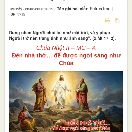
|
Tác giả bài viết:
Petrus.tran |
Thứ bảy - 28/02/2026 10:19
1719
Dung nhan Người chói lọi như mặt trời, và y phục
Người trở nên trắng tinh như ánh sáng”. (x.Mt 17, 2).
Chúa Nhật II – MC – A
Đến nhà thờ… để được ngời sáng như
Chúa