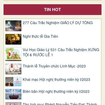
TIN HOT
277 Câu Trắc Nghiệm GIÁO LÝ DỰ TÒNG
Nghi thức lễ Gia Tiên
Vui Học Giáo Lý 531 Câu Trắc Nghiệm XƯNG
TỘI & RƯỚC LỄ 1
Thánh lễ Truyền chức Linh Mục -2023
Khai mạc Hội nghị thường niên kỳ I/2023
Biên bản Hội nghị thường niên kỳ I/2023
Tân linh mục Phêrô Nguyễn Tiến Đạt: Thánh