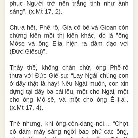
phục Người trở nên trắng tinh như ánh
sáng”. (x.Mt 17, 2).
Chưa hết, Phê-rô, Gia-cô-bê và Gioan còn
chứng kiến một thị kiến khác, đó là ”ông
Môse và ông Elia hiện ra đàm đạo với
(Đức Giêsu)”.
Thấy thế, không chần chừ, ông Phê-rô
thưa với Đức Giê-su: “Lạy Ngài chúng con
ở đây thật là hay! Nếu Ngài muốn, con xin
dựng tại đây ba cái lều, một cho Ngài, một
cho ông Mô-sê, và một cho ông Ê-li-a”.
(x.Mt 17, 4).
Thế nhưng, khi ông-còn-đang-nói… “Chợt
có đám mây sáng ngời bao phủ các ông,