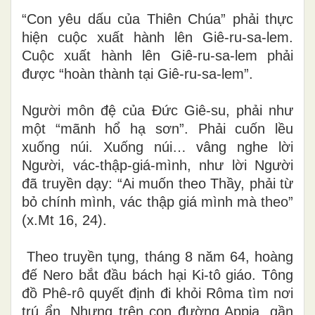
“Con yêu dấu của Thiên Chúa” phải thực
hiện cuộc xuất hành lên Giê-ru-sa-lem.
Cuộc xuất hành lên Giê-ru-sa-lem phải
được “hoàn thành tại Giê-ru-sa-lem”.
Người môn đệ của Đức Giê-su, phải như
một “mãnh hổ hạ sơn”. Phải cuốn lều
xuống núi. Xuống núi… vâng nghe lời
Người, vác-thập-giá-mình, như lời Người
đã truyền dạy: “Ai muốn theo Thầy, phải từ
bỏ chính mình, vác thập giá mình mà theo”
(x.Mt 16, 24).
Theo truyền tụng, tháng 8 năm 64, hoàng
đế Nero bắt đầu bách hại Ki-tô giáo. Tông
đồ Phê-rô quyết định đi khỏi Rôma tìm nơi
trú ẩn. Nhưng trên con đường Appia, gần