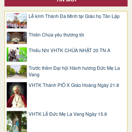
Lễ kính Thánh Đa Minh tại Giáo họ Tân Lập
Thiên Chúa yêu thương tôi
Thiếu Nhi VHTK CHÚA NHẬT 20 TN A
Trước thềm Đại hội Hành hương Đức Mẹ La
Vang
VHTK Thánh PIÔ X Giáo Hoàng Ngày 21.8
VHTK Lễ Đức Mẹ La Vang Ngày 15.8