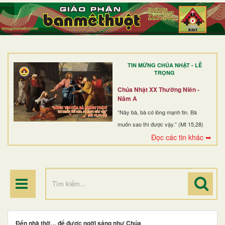
TRANG NHẤT
GIỚI THIỆU
GIÁO XỨ
TIN MỪNG CHÚA NHẬT - LỄ
DÒNG TU
TRỌNG
BAN MỤC VỤ
Chúa Nhật XX Thường Niên -
Năm A
ĐOÀN THỂ CG
“Này bà, bà có lòng mạnh tin. Bà
muốn sao thì được vậy.” (Mt 15,28)
LINH MỤC
Đọc các tin khác ➥
ĐIỂM HÀNH HƯƠNG
Đến nhà thờ… để được ngời sáng như Chúa