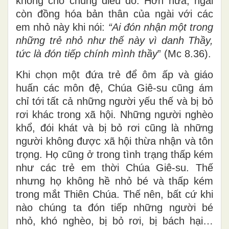
không cho chúng điều đó. Hơn nữa, ngài
còn đồng hóa bản thân của ngài với các
em nhỏ này khi nói:
“Ai đón nhận một trong
những trẻ nhỏ như thế này vì danh Thầy,
tức là đón tiếp chính mình thầy
” (Mc 8.36).
Khi chọn một đứa trẻ để ôm ấp và giáo
huấn các môn đệ, Chúa Giê-su cũng ám
chỉ tới tất cả những người yếu thế và bị bỏ
rơi khác trong xã hội. Những người nghèo
khổ, đói khát và bị bỏ rơi cũng là những
người không được xã hội thừa nhận và tôn
trọng. Họ cũng ở trong tình trạng thấp kém
như các trẻ em thời Chúa Giê-su. Thế
nhưng họ không hề nhỏ bé và thấp kém
trong mắt Thiên Chúa. Thế nên, bất cứ khi
nào chúng ta đón tiếp những người bé
nhỏ, khó nghèo, bị bỏ rơi, bị bách hại…