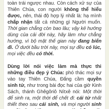
toàn trái ngược nhau. Còn cách xử sự của
Thiên Chúa, con người
không thể hiểu
được,
nên, thái độ hợp lý nhất là: hạ mình
chấp nhận
tất cả những gì Người muốn.
Thời gian chẳng còn bao lâu; vậy kẻ hưởng
dùng của cải đời này, hãy làm như chẳng
hưởng, vì bộ mặt thế gian này
đang biến
đi.
Ở dưới bầu trời này, mọi sự đều
có lúc,
mọi việc đều
có thời.
Dùng lời nói việc làm mà thực thi
những điều đẹp ý Chúa:
phó thác mọi sự
vào tay Thiên Chúa, Đấng cầm
quyền
sinh tử,
như trong bài đọc hai của giờ Kinh
Sách, thánh Ghêgôriô Nítxê nói:
Một thời
để sinh ra, một thời để chết đi:
cái tử
nhất
thiết theo sau
cái sinh,
và mọi người
sinh