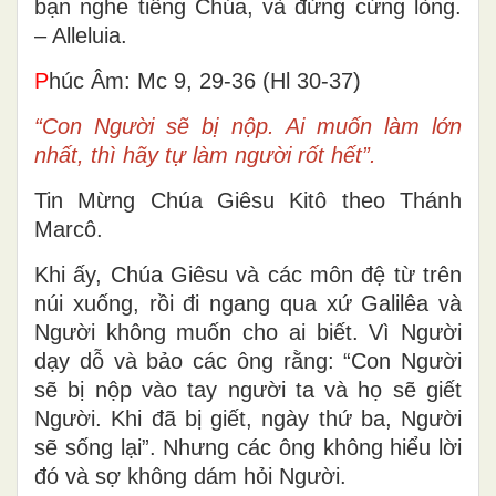
bạn nghe tiếng Chúa, và đừng cứng lòng.
– Alleluia.
P
húc Âm: Mc 9, 29-36 (Hl 30-37)
“Con Người sẽ bị nộp. Ai muốn làm lớn
nhất, thì hãy tự làm người rốt hết”.
Tin Mừng Chúa Giêsu Kitô theo Thánh
Marcô.
Khi ấy, Chúa Giêsu và các môn đệ từ trên
núi xuống, rồi đi ngang qua xứ Galilêa và
Người không muốn cho ai biết. Vì Người
dạy dỗ và bảo các ông rằng: “Con Người
sẽ bị nộp vào tay người ta và họ sẽ giết
Người. Khi đã bị giết, ngày thứ ba, Người
sẽ sống lại”. Nhưng các ông không hiểu lời
đó và sợ không dám hỏi Người.