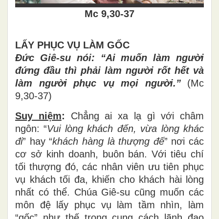
Mc 9,30-37
LẤY PHỤC VỤ LÀM GỐC
Đức Giê-su nói: “Ai muốn làm người
đứng đầu thì phải làm người rốt hết và
làm người phục vụ mọi người.”
(Mc
9,30-37)
Suy niệm
:
Chẳng ai xa lạ gì với châm
ngôn: “
Vui lòng khách đến, vừa lòng khác
đi
” hay “
khách hàng là thượng đế
” nơi các
cơ sở kinh doanh, buôn bán. Với tiêu chí
tối thượng đó, các nhân viên ưu tiên phục
vụ khách tối đa, khiến cho khách hài lòng
nhất có thể. Chúa Giê-su cũng muốn các
môn đệ lấy phục vụ làm tầm nhìn, làm
“gốc” như thế trong cung cách lãnh đạo