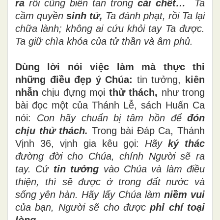
ra
rồi cũng biến tan trong
cái chết…
Ta
cầm quyền
sinh tử,
Ta đánh phạt, rồi Ta lại
chữa lành; không ai cứu khỏi tay Ta được.
Ta giữ chìa khóa của tử thần và âm phủ.
Dùng lời nói việc làm mà thực thi
những điều đẹp ý Chúa:
tin tưởng,
kiên
nhẫn
chịu đựng mọi
thử thách,
như trong
bài đọc một của Thánh Lễ, sách Huấn Ca
nói:
Con hãy chuẩn bị tâm hồn để
đón
chịu thử thách.
Trong bài Đáp Ca, Thánh
Vịnh 36, vịnh gia kêu gọi:
Hãy
ký thác
đường đời cho Chúa, chính Người sẽ ra
tay. Cứ
tin tưởng
vào Chúa và làm điều
thiện, thì sẽ được ở trong đất nước và
sống yên hàn. Hãy lấy Chúa làm
niềm vui
của bạn, Người sẽ cho được
phỉ chí toại
lòng.