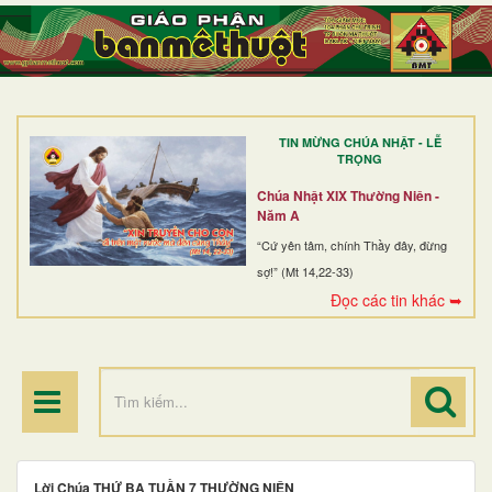
TRANG NHẤT
GIỚI THIỆU
GIÁO XỨ
TIN MỪNG CHÚA NHẬT - LỄ
DÒNG TU
TRỌNG
BAN MỤC VỤ
Chúa Nhật XIX Thường Niên -
Năm A
ĐOÀN THỂ CG
“Cứ yên tâm, chính Thầy đây, đừng
sợ!” (Mt 14,22-33)
LINH MỤC
Đọc các tin khác ➥
ĐIỂM HÀNH HƯƠNG
Lời Chúa THỨ BA TUẦN 7 THƯỜNG NIÊN