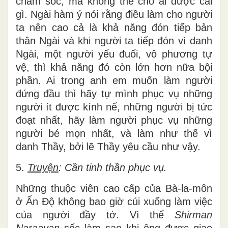
chăm sóc, mà không thể cho ai được cái
gì. Ngài hàm ý nói rằng điều làm cho người
ta nên cao cả là khả năng đón tiếp bản
thân Ngài và khi người ta tiếp đón vì danh
Ngài, một người yếu đuối, vô phương tự
vệ, thì khả năng đó còn lớn hơn nữa bội
phần. Ai trong anh em muốn làm người
đứng đầu thì hãy tự mình phục vụ những
người ít được kính nể, những người bị tức
đoạt nhất, hãy làm người phục vụ những
người bé mọn nhất, và làm như thế vì
danh Thầy, bởi lẽ Thầy yêu cầu như vậy.
5.
Truyện
: Cần tinh thần phục vụ.
Những thuộc viên cao cấp của Bà-la-môn
ở Ấn Độ không bao giờ cúi xuống làm việc
của người đầy tớ. Vì thế
Shirman
Naraayan
sốc làm sao khi ông được giao