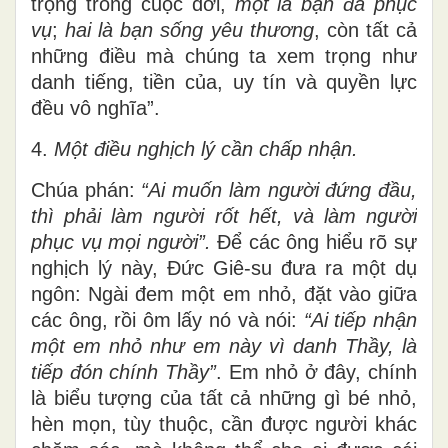
trọng trong cuộc đời,
một là bạn đã phục
vụ
;
hai là bạn sống yêu
thương
, còn tất cả
những điều mà chúng ta xem trọng như
danh tiếng, tiền của, uy tín và quyền lực
đều vô nghĩa”.
4.
Một điều nghịch lý cần chấp nhận.
Chúa phán:
“
Ai muốn làm người đứng đầu,
thì phải làm người rốt hết, và làm người
phục vụ mọi người”.
Để các ông hiểu rõ sự
nghịch lý này, Đức Giê-su đưa ra một dụ
ngôn: Ngài đem một em nhỏ, đặt vào giữa
các ông, rồi ôm lấy nó và nói:
“
Ai tiếp nhận
một em nhỏ như em này vì danh Thầy, là
tiếp đón chính Thầy”
. Em nhỏ ở đây, chính
là biểu tượng của tất cả những gì bé nhỏ,
hèn mọn, tùy thuộc, cần được người khác