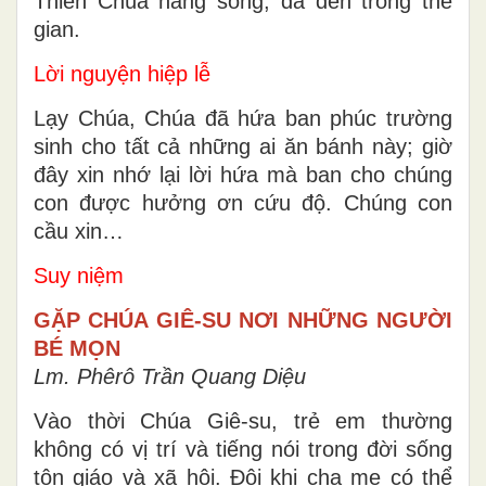
Thiên Chúa hằng sống, đã đến trong thế
gian.
Lời nguyện hiệp lễ
Lạy Chúa, Chúa đã hứa ban phúc trường
sinh cho tất cả những ai ăn bánh này; giờ
đây xin nhớ lại lời hứa mà ban cho chúng
con được hưởng ơn cứu độ. Chúng con
cầu xin…
Suy niệm
GẶP CHÚA GIÊ-SU NƠI NHỮNG NGƯỜI
BÉ MỌN
Lm. Phêrô Trần Quang Diệu
Vào thời Chúa Giê-su, trẻ em thường
không có vị trí và tiếng nói trong đời sống
tôn giáo và xã hội. Đôi khi cha mẹ có thể