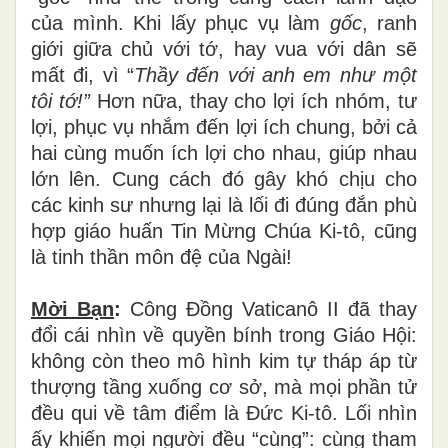
của mình. Khi lấy phục vụ làm
gốc
, ranh
giới giữa chủ với tớ, hay vua với dân sẽ
mất đi, vì “
Thầy đến với anh em như một
tôi tớ!”
Hơn nữa, thay cho lợi ích nhóm, tư
lợi, phục vụ nhắm đến lợi ích chung, bởi cả
hai cùng muốn ích lợi cho nhau, giúp nhau
lớn lên. Cung cách đó gây khó chịu cho
các kinh sư nhưng lại là lối đi đúng đắn phù
hợp giáo huấn Tin Mừng Chúa Ki-tô, cũng
là tinh thần môn đệ của Ngài!
Mời Bạn
:
Công Đồng Vaticanô II đã thay
đổi cái nhìn về quyền bính trong Giáo Hội:
không còn theo mô hình kim tự tháp áp từ
thượng tầng xuống cơ sở, mà mọi phần tử
đều qui về tâm điểm là Đức Ki-tô. Lối nhìn
ấy khiến mọi người đều “cùng”: cùng tham