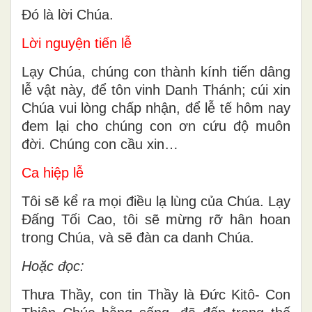
Ðó là lời Chúa.
Lời nguyện tiến lễ
Lạy Chúa, chúng con thành kính tiến dâng
lễ vật này, để tôn vinh Danh Thánh; cúi xin
Chúa vui lòng chấp nhận, để lễ tế hôm nay
đem lại cho chúng con ơn cứu độ muôn
đời. Chúng con cầu xin…
Ca hiệp lễ
Tôi sẽ kể ra mọi điều lạ lùng của Chúa. Lạy
Đấng Tối Cao, tôi sẽ mừng rỡ hân hoan
trong Chúa, và sẽ đàn ca danh Chúa.
Hoặc đọc:
Thưa Thầy, con tin Thầy là Đức Kitô- Con