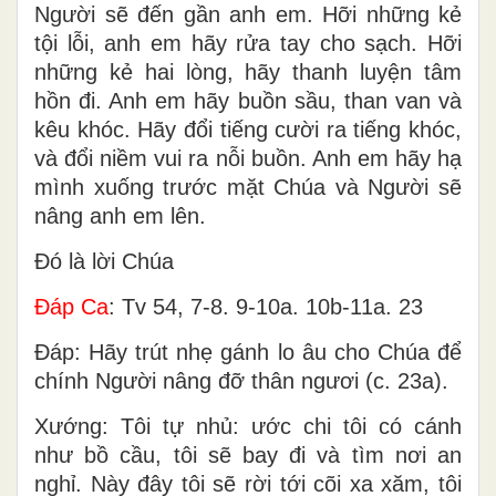
Người sẽ đến gần anh em. Hỡi những kẻ
tội lỗi, anh em hãy rửa tay cho sạch. Hỡi
những kẻ hai lòng, hãy thanh luyện tâm
hồn đi. Anh em hãy buồn sầu, than van và
kêu khóc. Hãy đổi tiếng cười ra tiếng khóc,
và đổi niềm vui ra nỗi buồn. Anh em hãy hạ
mình xuống trước mặt Chúa và Người sẽ
nâng anh em lên.
Ðó là lời Chúa
Ðáp Ca
: Tv 54, 7-8. 9-10a. 10b-11a. 23
Ðáp: Hãy trút nhẹ gánh lo âu cho Chúa để
chính Người nâng đỡ thân ngươi (c. 23a).
Xướng: Tôi tự nhủ: ước chi tôi có cánh
như bồ cầu, tôi sẽ bay đi và tìm nơi an
nghỉ. Này đây tôi sẽ rời tới cõi xa xăm, tôi