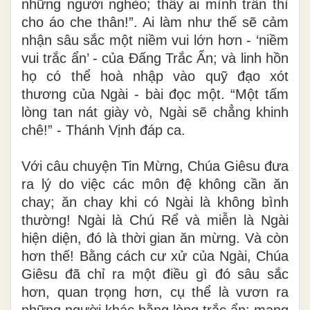
những người nghèo; thấy ai mình trần thì
cho áo che thân!”. Ai làm như thế sẽ cảm
nhận sâu sắc một niềm vui lớn hơn - ‘niềm
vui trắc ẩn’ - của Đấng Trắc Ẩn; và linh hồn
họ có thể hoà nhập vào quỹ đạo xót
thương của Ngài - bài đọc một. “Một tấm
lòng tan nát giày vò, Ngài sẽ chẳng khinh
chê!” - Thánh Vịnh đáp ca.
Với câu chuyện Tin Mừng, Chúa Giêsu đưa
ra lý do việc các môn đệ không cần ăn
chay; ăn chay khi có Ngài là không bình
thường! Ngài là Chú Rể và miễn là Ngài
hiện diện, đó là thời gian ăn mừng. Và còn
hơn thế! Bằng cách cư xử của Ngài, Chúa
Giêsu đã chỉ ra một điều gì đó sâu sắc
hơn, quan trọng hơn, cụ thể là vươn ra
những người khác bằng lòng trắc ẩn; mang