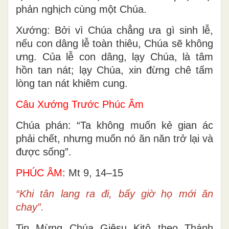
phản nghịch cùng một Chúa.
Xướng: Bởi vì Chúa chẳng ưa gì sinh lễ,
nếu con dâng lễ toàn thiêu, Chúa sẽ không
ưng. Của lễ con dâng, lạy Chúa, là tâm
hồn tan nát; lạy Chúa, xin đừng chê tấm
lòng tan nát khiêm cung.
Câu Xướng Trước Phúc Âm
Chúa phán: “Ta không muốn kẻ gian ác
phải chết, nhưng muốn nó ăn năn trở lại và
được sống”.
PHÚC ÂM
: Mt 9, 14
–
15
“Khi tân lang ra đi, bấy giờ họ mới ăn
chay”.
Tin Mừng Chúa Giêsu Kitô theo Thánh