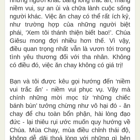
niềm vui, sự an ủi và chữa lành cuộc sống
người khác. Việc ăn chay có thể rất ích kỷ,
như trường hợp của những người biệt
phái, ‘Xem tôi thánh thiện biết bao!’. Chúa
Giêsu mong đợi nhiều hơn thế. Vì vậy,
điều quan trọng nhất vẫn là vươn tới trong
tình yêu thương đối với tha nhân. Không
có điều đó, việc ăn chay không có giá trị!
Bạn và tôi được kêu gọi hướng đến ‘niềm
vui trắc ẩn’ - niềm vui phục vụ. Vậy mà
chính những mời mọc từ ‘những chiếc
bánh bùn’ tưởng chừng như vô hại đó - ăn
chay để chu toàn bổn phận, hài lòng đạo
đức - lại thiêu rụi ước muốn quy hướng về
Chúa. Mùa Chay, mùa điều chỉnh thái độ,
không dễ dãi thoả lòng với những gì bên