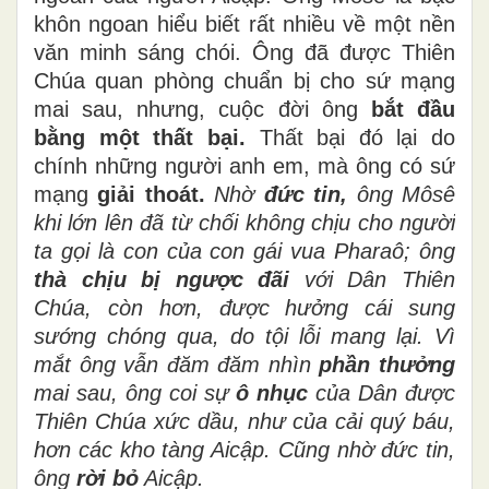
khôn ngoan hiểu biết rất nhiều về một nền
văn minh sáng chói. Ông đã được Thiên
Chúa quan phòng chuẩn bị cho sứ mạng
mai sau, nhưng, cuộc đời ông
bắt đầu
bằng một thất bại.
Thất bại đó lại do
chính những người anh em, mà ông có sứ
mạng
giải thoát.
Nhờ
đức tin,
ông Môsê
khi lớn lên đã từ chối không chịu cho người
ta gọi là con của con gái vua Pharaô; ông
thà chịu bị ngược đãi
với Dân Thiên
Chúa, còn hơn, được hưởng cái sung
sướng chóng qua, do tội lỗi mang lại.
Vì
mắt ông vẫn đăm đăm nhìn
phần thưởng
mai sau,
ông coi sự
ô nhục
của Dân được
Thiên Chúa xức dầu, như của cải quý báu,
hơn các kho tàng Aicập. Cũng nhờ đức tin,
ông
rời bỏ
Aicập.