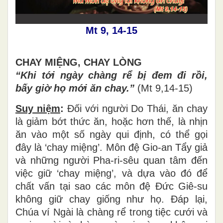
Mt 9, 14-15
CHAY MIỆNG, CHAY LÒNG
“Khi tới ngày chàng rể bị đem đi rồi,
bấy giờ họ mới ăn chay.”
(Mt 9,14-15)
Suy niệm
:
Đối với người Do Thái, ăn chay
là giảm bớt thức ăn, hoặc hơn thế, là nhịn
ăn vào một số ngày qui định, có thể gọi
đây là ‘chay miệng’. Môn đệ Gio-an Tẩy giả
và những người Pha-ri-sêu quan tâm đến
việc giữ ‘chay miệng’, và dựa vào đó để
chất vấn tại sao các môn đệ Đức Giê-su
không giữ chay giống như họ. Đáp lại,
Chúa ví Ngài là chàng rể trong tiệc cưới và