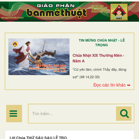
TRANG NHẤT
GIỚI THIỆU
GIÁO XỨ
TIN MỪNG CHÚA NHẬT - LỄ
DÒNG TU
TRỌNG
BAN MỤC VỤ
Chúa Nhật XIX Thường Niên -
Năm A
ĐOÀN THỂ CG
“Cứ yên tâm, chính Thầy đây, đừng
sợ!” (Mt 14,22-33)
LINH MỤC
Đọc các tin khác ➥
ĐIỂM HÀNH HƯƠNG
Lời Chúa THỨ SÁU SAU LỄ TRO