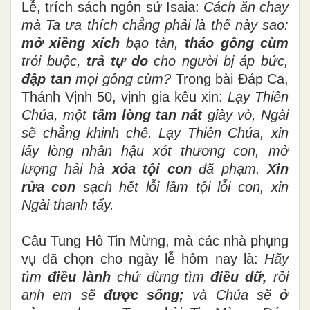
Lễ, trích sách ngôn sứ Isaia:
Cách ăn chay
mà Ta ưa thích chẳng phải là thế này sao:
mở xiềng xích
bạo tàn,
tháo gông cùm
trói buộc,
trả tự do
cho người bị áp bức,
đập tan
mọi gông cùm?
Trong bài Đáp Ca,
Thánh Vịnh 50, vịnh gia kêu xin:
Lạy Thiên
Chúa, một
tấm lòng
tan nát
giày vò, Ngài
sẽ chẳng khinh chê. Lạy Thiên Chúa, xin
lấy lòng nhân hậu xót thương con, mở
lượng hải hà
xóa tội con
đã phạm.
Xin
rửa con
sạch hết lỗi lầm tội lỗi con, xin
Ngài thanh tẩy.
Câu Tung Hô Tin Mừng, mà các nhà phụng
vụ đã chọn cho ngày lễ hôm nay là:
Hãy
tìm
điều lành
chứ đừng tìm
điều dữ,
rồi
anh em sẽ
được sống;
và Chúa sẽ
ở