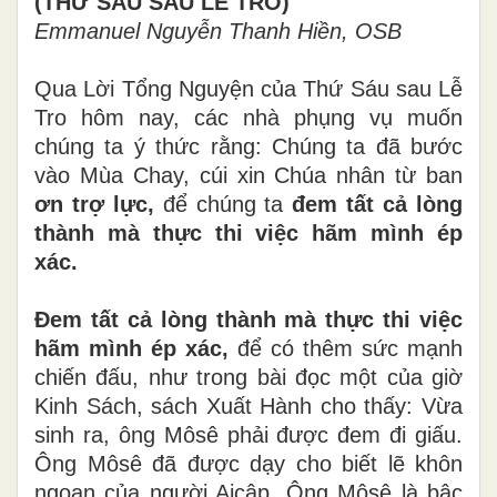
(THỨ SÁU SAU LỄ TRO)
Emmanuel Nguyễn Thanh Hiền, OSB
Qua Lời Tổng Nguyện của Thứ Sáu sau Lễ
Tro hôm nay, các nhà phụng vụ muốn
chúng ta ý thức rằng: Chúng ta đã bước
vào Mùa Chay, cúi xin Chúa nhân từ ban
ơn trợ lực,
để chúng ta
đem tất cả lòng
thành mà thực thi việc hãm mình ép
xác.
Đem tất cả lòng thành mà thực thi việc
hãm mình ép xác,
để có thêm sức mạnh
chiến đấu, như trong bài đọc một của giờ
Kinh Sách, sách Xuất Hành cho thấy: Vừa
sinh ra, ông Môsê phải được đem đi giấu.
Ông Môsê đã được dạy cho biết lẽ khôn
ngoan của người Aicập. Ông Môsê là bậc