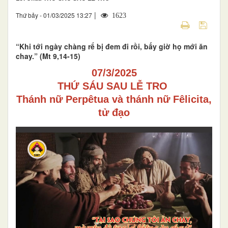
|
Thứ bảy - 01/03/2025 13:27
1623
“Khi tới ngày chàng rể bị đem đi rồi, bấy giờ họ mới ăn
chay.” (Mt 9,14-15)
07/3/2025
THỨ SÁU SAU LỄ TRO
Thánh nữ Perpêtua và thánh nữ Fêlicita,
tử đạo