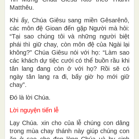
Matthêu.
Khi ấy, Chúa Giêsu sang miền Gêsarênô,
các môn đệ Gioan đến gặp Người mà hỏi:
“Tại sao chúng tôi và những người biệt
phái thì giữ chay, còn môn đệ của Ngài lại
không?” Chúa Giêsu nói với họ: “Làm sao
các khách dự tiệc cưới có thể buồn rầu khi
tân lang đang còn ở với họ? Rồi sẽ có
ngày tân lang ra đi, bấy giờ họ mới giữ
chay”.
Ðó là lời Chúa.
Lời nguyện tiến lễ
Lạy Chúa. xin cho của lễ chúng con dâng
trong mùa chay thánh này giúp chúng con
ăn ở sao cho đẹp lòng Chúa và hy sinh