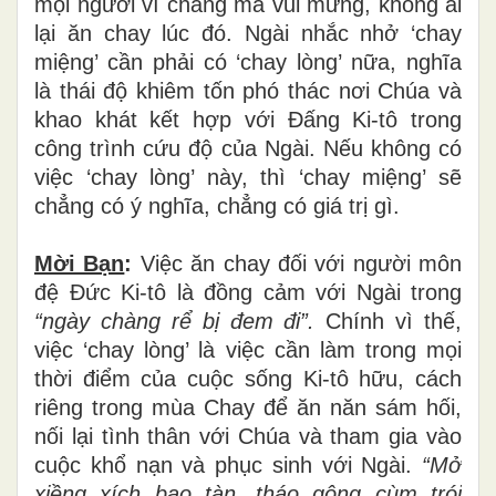
mọi người vì chàng mà vui mừng, không ai
lại ăn chay lúc đó. Ngài nhắc nhở ‘chay
miệng’ cần phải có ‘chay lòng’ nữa, nghĩa
là thái độ khiêm tốn phó thác nơi Chúa và
khao khát kết hợp với Đấng Ki-tô trong
công trình cứu độ của Ngài. Nếu không có
việc ‘chay lòng’ này, thì ‘chay miệng’ sẽ
chẳng có ý nghĩa, chẳng có giá trị gì.
Mời Bạn
:
Việc ăn chay đối với người môn
đệ Đức Ki-tô là đồng cảm với Ngài trong
“ngày chàng rể bị đem đi”.
Chính vì thế,
việc ‘chay lòng’ là việc cần làm trong mọi
thời điểm của cuộc sống Ki-tô hữu, cách
riêng trong mùa Chay để ăn năn sám hối,
nối lại tình thân với Chúa và tham gia vào
cuộc khổ nạn và phục sinh với Ngài.
“Mở
xiềng xích bạo tàn, tháo gông cùm trói