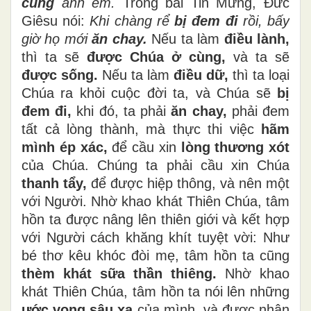
cùng
anh em.
Trong bài Tin Mừng, Đức
Giêsu nói:
Khi chàng rể
bị đem đi
rồi, bấy
giờ họ mới
ăn chay.
Nếu ta làm
điều lành,
thì ta sẽ
được Chúa ở cùng,
và ta sẽ
được sống.
Nếu ta làm
điều dữ,
thì ta loại
Chúa ra khỏi cuộc đời ta, và Chúa sẽ
bị
đem đi,
khi đó, ta phải
ăn chay,
phải đem
tất cả lòng thành, mà thực thi việc
hãm
mình ép xác,
để cầu xin
lòng thương xót
của Chúa. Chúng ta phải cầu xin Chúa
thanh tẩy,
để được hiệp thông, và nên một
với Người. Nhờ khao khát Thiên Chúa, tâm
hồn ta được nâng lên thiên giới và kết hợp
với Người cách khăng khít tuyệt vời: Như
bé thơ kêu khóc đòi mẹ, tâm hồn ta cũng
thèm khát sữa thần thiêng.
Nhờ khao
khát Thiên Chúa, tâm hồn ta nói lên những
ước vọng sâu xa
của mình, và được nhận