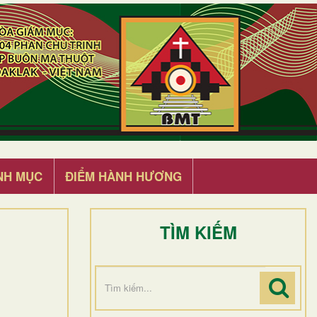
NH MỤC
ĐIỂM HÀNH HƯƠNG
TÌM KIẾM