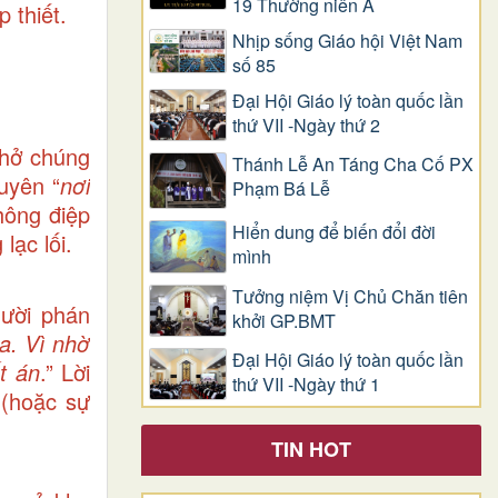
19 Thường niên A
 thiết.
Nhịp sống Giáo hội Việt Nam
số 85
Đại Hội Giáo lý toàn quốc lần
thứ VII -Ngày thứ 2
nhở chúng
Thánh Lễ An Táng Cha Cố PX
uyên “
nơi
Phạm Bá Lễ
hông điệp
Hiển dung để biến đổi đời
lạc lối.
mình
Tưởng niệm Vị Chủ Chăn tiên
ười phán
khởi GP.BMT
ra. Vì nhờ
Đại Hội Giáo lý toàn quốc lần
t án
.” Lời
thứ VII -Ngày thứ 1
 (hoặc sự
TIN HOT