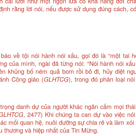
h cái lưỡi như một ngọn lửa có khả năng đốt ch
định rằng lời nói, nếu được sử dụng đúng cách, có
áo về tội nói hành nói xấu, gọi đó là “một tai 
ưng của mình, ngài đã từng nói: “Nói hành nói xấu
ên khủng bố ném quả bom rồi bỏ đi, hủy diệt ngư
hánh Công giáo (
GLHTCG
), trong đó phân loại nó
trọng danh dự của người khác ngăn cấm mọi thái 
GLHTCG
, 2477) Khi chúng ta can dự vào việc nói
các mối quan hệ, nuôi dưỡng sự chia rẽ và làm xói
yêu thương và hiệp nhất của Tin Mừng.