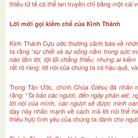
thiếu tử tế có thể lan truyền chỉ bằng một cái 
Lời mời gọi kiềm chế của Kinh Thánh
Kinh Thánh Cựu ước thường cảnh báo về những
ta rằng “
sự chết và sự sống nằm trong sức mạ
nào lắm lời, tội lỗi chẳng thiếu; nhưng ai k
rất rõ ràng: lời nói của chúng ta có hậu quả, và
Trong Tân Ước, chính Chúa Giêsu đã nhấn 
rằng: “
Ta bảo các ngươi, đến ngày phán xét, ngư
lời nói của mình, các ngươi sẽ được minh oan,
dạy này nhấn mạnh về cách mà lời nói thể hi
thiếu hụt) tình yêu của chúng ta dành cho ngườ