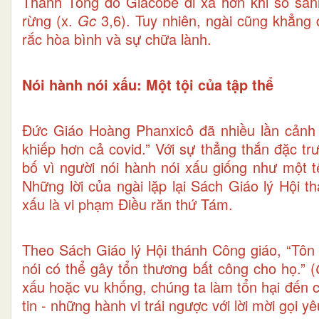
Thánh Tông đồ Giacôbê đi xa hơn khi so sán
rừng (x.
Gc
3,6). Tuy nhiên, ngài cũng khẳng 
rắc hòa bình và sự chữa lành.
Nói hành nói xấu: Một tội của tập thể
Đức Giáo Hoàng Phanxicô đã nhiều lần cảnh b
khiếp hơn cả covid.” Với sự thẳng thắn đặc tr
bố vì người nói hành nói xấu giống như một t
Những lời của ngài lặp lại Sách Giáo lý Hội t
xấu là vi phạm Điều răn thứ Tám.
Theo Sách Giáo lý Hội thánh Công giáo, “Tôn 
nói có thể gây tổn thương bất công cho họ.” (
xấu hoặc vu khống, chúng ta làm tổn hại đến 
tin - những hành vi trái ngược với lời mời gọi 