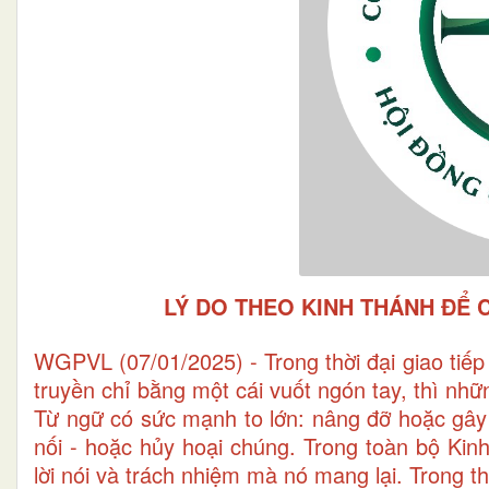
LÝ DO THEO KINH THÁNH ĐỂ 
WGPVL (07/01/2025) - Trong thời đại giao tiếp 
truyền chỉ bằng một cái vuốt ngón tay, thì nhữn
Từ ngữ có sức mạnh to lớn: nâng đỡ hoặc gây
nối - hoặc hủy hoại chúng. Trong toàn bộ Ki
lời nói và trách nhiệm mà nó mang lại. Trong t