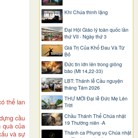
Khi Chúa thinh lặng
Đại Hội Giáo lý toàn quốc lần
thứ VII - Ngày thứ 3
Giá Trị Của Khổ Ðau Và Từ
Bỏ
Đức tin lớn lên trong giông
bão (Mt 14,22-33)
LBT: Thánh lễ Cầu nguyện
tháng Tám 2026
THƯ MỜI Đại lễ Đức Mẹ Lên
có thể lan
Trời
Chầu Thánh Thể Chúa nhật
 dựng cầu
19 Thường niên -A
n quà của
Thánh ca Phụng vụ Chúa nhật
 xấu và sự