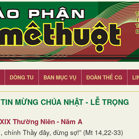
DÒNG TU
BAN MỤC VỤ
ĐOÀN THỂ CG
LI
TIN MỪNG CHÚA NHẬT - LỄ TRỌNG
 XIX Thường Niên - Năm A
, chính Thầy đây, đừng sợ!” (Mt 14,22-33)