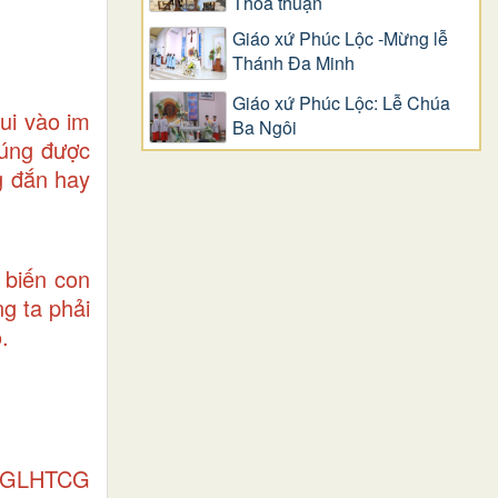
Thỏa thuận
Giáo xứ Phúc Lộc -Mừng lễ
Thánh Đa Minh
Giáo xứ Phúc Lộc: Lễ Chúa
ui vào im
Ba Ngôi
húng được
ng đắn hay
 biến con
g ta phải
.
” (GLHTCG