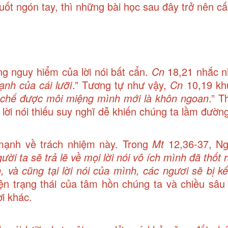
vuốt ngón tay, thì những bài học sau đây trở nên cấp
 nguy hiểm của lời nói bất cẩn.
Cn
18,21 nhắc 
nh của cái lưỡi
.” Tương tự như vậy,
Cn
10,19 kh
iềm chế được môi miệng mình mới là khôn ngoan
.” T
 lời nói thiếu suy nghĩ dễ khiến chúng ta lầm đường 
mạnh về trách nhiệm này. Trong
Mt
12,36-37, Ng
ời ta sẽ trả lẽ về mọi lời nói vô ích mình đã thốt 
 và cũng tại lời nói của mình, các ngươi sẽ bị kế
ện trạng thái của tâm hồn chúng ta và chiều sâu
i khác.