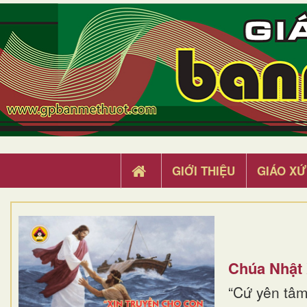
GIỚI THIỆU
GIÁO XỨ
Chúa Nhật
“Cứ yên tâm