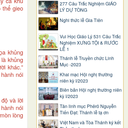
áy cả khu
277 Câu Trắc Nghiệm GIÁO
 thể gieo
LÝ DỰ TÒNG
Nghi thức lễ Gia Tiên
Vui Học Giáo Lý 531 Câu Trắc
Nghiệm XƯNG TỘI & RƯỚC
LỄ 1
họa khủng
Thánh lễ Truyền chức Linh
 là khủng
Mục -2023
ời khác.”
i hành nói
Khai mạc Hội nghị thường
niên kỳ I/2023
Biên bản Hội nghị thường niên
kỳ I/2023
độ và lời
Tân linh mục Phêrô Nguyễn
 hành nói
Tiến Đạt: Thánh lễ tạ ơn
 mòn lòng
Việt Nam và Tòa Thánh ký kết