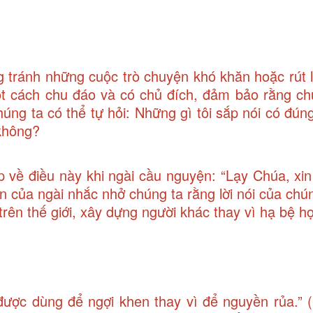
ng tránh những cuộc trò chuyện khó khăn hoặc rút l
một cách chu đáo và có chủ đích, đảm bảo rằng c
chúng ta có thể tự hỏi: Những gì tôi sắp nói có đú
 không?
 về điều này khi ngài cầu nguyện: “Lạy Chúa, xin
n của ngài nhắc nhở chúng ta rằng lời nói của chún
rên thế giới, xây dựng người khác thay vì hạ bệ họ
 được dùng để ngợi khen thay vì để nguyền rủa.