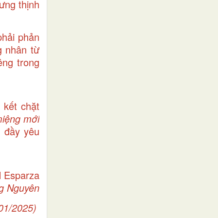
ưng thịnh
phải phản
g nhân từ
êng trong
 kết chặt
 miệng mới
g đầy yêu
l Esparza
ng Nguyên
/01/2025)