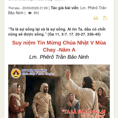
|
Tác giả bài viết:
Lm. Phêrô Trần
Thứ sáu - 20/03/2026 21:09
Bảo Ninh |
891
“Ta là sự sống lại và là sự sống. Ai tin Ta, dầu có chết
cũng sẽ được sống.” (Ga 11, 3-7. 17. 20-27. 33b-45)
Suy niệm Tin Mừng Chúa Nhật V Mùa
Chay -Năm A
Lm. Phêrô Trần Bảo Ninh