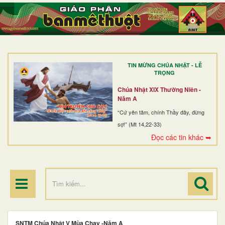
TRANG NHẤT
GIỚI THIỆU
GIÁO XỨ
TIN MỪNG CHÚA NHẬT - LỄ
DÒNG TU
TRỌNG
BAN MỤC VỤ
Chúa Nhật XIX Thường Niên -
Năm A
ĐOÀN THỂ CG
“Cứ yên tâm, chính Thầy đây, đừng
sợ!” (Mt 14,22-33)
LINH MỤC
Đọc các tin khác ➥
ĐIỂM HÀNH HƯƠNG
SNTM Chúa Nhật V Mùa Chay -Năm A