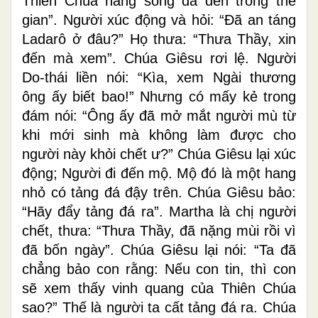
Thiên Chúa hằng sống đã đến trong thế
gian”. Người xúc động và hỏi: “Ðã an táng
Ladarô ở đâu?” Họ thưa: “Thưa Thầy, xin
đến mà xem”. Chúa Giêsu rơi lệ. Người
Do-thái liền nói: “Kìa, xem Ngài thương
ông ấy biết bao!” Nhưng có mấy kẻ trong
đám nói: “Ông ấy đã mở mắt người mù từ
khi mới sinh mà không làm được cho
người này khỏi chết ư?” Chúa Giêsu lại xúc
động; Người đi đến mộ. Mộ đó là một hang
nhỏ có tảng đá đậy trên. Chúa Giêsu bảo:
“Hãy đẩy tảng đá ra”. Martha là chị người
chết, thưa: “Thưa Thầy, đã nặng mùi rồi vì
đã bốn ngày”. Chúa Giêsu lại nói: “Ta đã
chẳng bảo con rằng: Nếu con tin, thì con
sẽ xem thấy vinh quang của Thiên Chúa
sao?” Thế là người ta cất tảng đá ra. Chúa