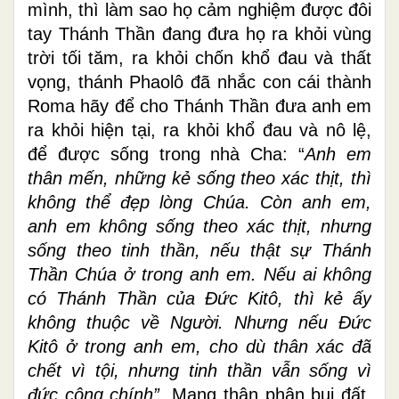
mình, thì làm sao họ cảm nghiệm được đôi
tay Thánh Thần đang đưa họ ra khỏi vùng
trời tối tăm, ra khỏi chốn khổ đau và thất
vọng, thánh Phaolô đã nhắc con cái thành
Roma hãy để cho Thánh Thần đưa anh em
ra khỏi hiện tại, ra khỏi khổ đau và nô lệ,
để được sống trong nhà Cha: “
Anh em
thân mến, những kẻ sống theo xác thịt, thì
không thể đẹp lòng Chúa. Còn anh em,
anh em không sống theo xác thịt, nhưng
sống theo tinh thần, nếu thật sự Thánh
Thần Chúa ở trong anh em. Nếu ai không
có Thánh Thần của Ðức Kitô, thì kẻ ấy
không thuộc về Người. Nhưng nếu Ðức
Kitô ở trong anh em, cho dù thân xác đã
chết vì tội, nhưng tinh thần vẫn sống vì
đức công chính”
. Mang thân phận bụi đất,