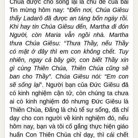
Chúa được cho sống lại là chủ đề của bài
Tin mừng hôm nay: “
Ðến nơi, Chúa Giêsu
thấy Ladarô đã được an táng bốn ngày rồi.
Khi hay tin Chúa Giêsu đến, Martha đi đón
Người, còn Maria vẫn ngồi nhà. Martha
thưa Chúa Giêsu: “Thưa Thầy, nếu Thầy
có mặt ở đây thì em con không chết. Tuy
nhiên, ngay cả bây giờ, con biết Thầy xin
gì cùng Thiên Chúa, Thiên Chúa cũng sẽ
ban cho Thầy”. Chúa Giêsu nói: “Em con
sẽ sống lại
”. Người bạn của Đức Giêsu đã
có kinh nghiệm cận tử, còn chúng ta chưa
ai có kinh nghiệm đó nhưng Đức Giêsu là
Thiên Chúa, Đấng là chủ tể sự sống, đã chỉ
dạy cho con người về kinh nghiệm đó, nếu
hôm nay, bạn và tôi cố gắng thực hiện giáo
huấn Con Thiên Chúa chỉ dạy, thì cái chết