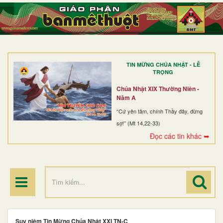
TRANG NHẤT
GIỚI THIỆU
GIÁO XỨ
TIN MỪNG CHÚA NHẬT - LỄ
DÒNG TU
TRỌNG
BAN MỤC VỤ
Chúa Nhật XIX Thường Niên -
Năm A
ĐOÀN THỂ CG
“Cứ yên tâm, chính Thầy đây, đừng
sợ!” (Mt 14,22-33)
LINH MỤC
Đọc các tin khác ➥
ĐIỂM HÀNH HƯƠNG
Suy niệm Tin Mừng Chúa Nhật XXI TN-C