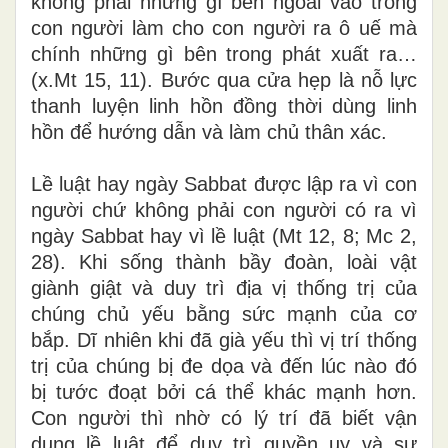
không phải những gì bên ngoài vào trong
con người làm cho con người ra ô uế mà
chính những gì bên trong phát xuất ra…
(x.Mt 15, 11). Bước qua cửa hẹp là nỗ lực
thanh luyện linh hồn đồng thời dùng linh
hồn để hướng dẫn và làm chủ thân xác.
Lề luật hay ngày Sabbat được lập ra vì con
người chứ không phải con người có ra vì
ngày Sabbat hay vì lề luật (Mt 12, 8; Mc 2,
28). Khi sống thành bầy đoàn, loài vật
giành giật và duy trì địa vị thống trị của
chúng chủ yếu bằng sức mạnh của cơ
bắp. Dĩ nhiên khi đã già yếu thì vị trí thống
trị của chúng bị đe dọa và đến lúc nào đó
bị tước đoạt bởi cá thể khác mạnh hơn.
Con người thì nhờ có lý trí đã biết vận
dụng lề luật để duy trì quyền uy và sự