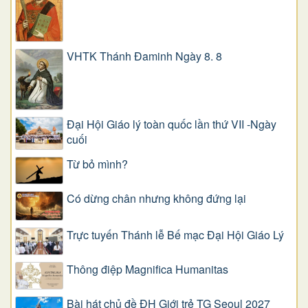
VHTK Thánh Đaminh Ngày 8. 8
Đại Hội Giáo lý toàn quốc lần thứ VII -Ngày
cuối
Từ bỏ mình?
Có dừng chân nhưng không đứng lại
Trực tuyến Thánh lễ Bế mạc Đại Hội Giáo Lý
Thông điệp Magnifica Humanitas
Bài hát chủ đề ĐH Giới trẻ TG Seoul 2027