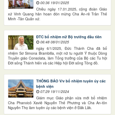
00:36 19/01/2025
Chiều ngày 17.01.2025, cộng đoàn Giáo
xứ Vinh Quang hân hoan đón mừng Cha An-rê Trần Thế
Minh -Tân Quản xứ.
ĐTC bổ nhiệm nữ Bộ trưởng đầu tiên
06:48 08/01/2025
ngày 6/1/2025, Đức Thánh Cha đã bổ
nhiệm Sơ Simona Brambilla, một nữ tu người Ý thuộc Dòng
Truyền giáo Consolata, làm Tổng trưởng của Bộ các Tu hội
Đời sống Thánh hiến và các Hiệp hội Đời sống Tông đồ.
THÔNG BÁO V/v bổ nhiệm tuyên úy các
bệnh viện
07:29 19/11/2024
Giám mục Giáo phận vừa mới bổ nhiệm
Cha Phanxicô Xaviê Nguyễn Thế Phương và Cha An-tôn
Nguyễn Thọ làm tuyên úy các bệnh viện ở Đăk Lăk.