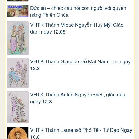
Đức tin – chiếc cầu nối con người với quyền
năng Thiên Chúa
VHTK Thánh Micae Nguyễn Huy Mỹ, Giáo
dân, ngày 12.08
VHTK Thánh Giacôbê Ðỗ Mai Năm, Lm, ngày
12.8
VHTK Thánh Antôn Nguyễn Ðích, giáo dân,
ngày 12.8
VHTK Thánh Laurensô Phó Tế - Tử Đạo Ngày
10.8