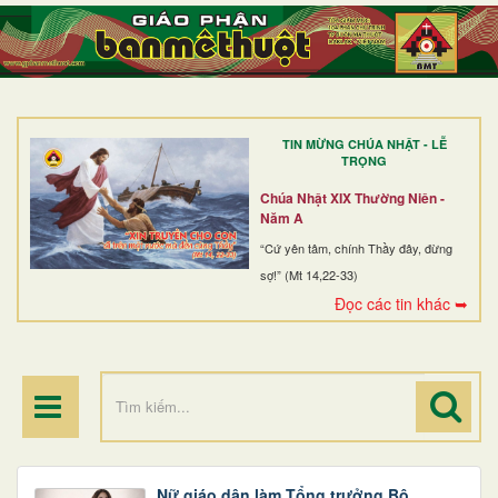
TRANG NHẤT
GIỚI THIỆU
GIÁO XỨ
TIN MỪNG CHÚA NHẬT - LỄ
DÒNG TU
TRỌNG
BAN MỤC VỤ
Chúa Nhật XIX Thường Niên -
Năm A
ĐOÀN THỂ CG
“Cứ yên tâm, chính Thầy đây, đừng
sợ!” (Mt 14,22-33)
LINH MỤC
Đọc các tin khác ➥
ĐIỂM HÀNH HƯƠNG
Nữ giáo dân làm Tổng trưởng Bộ