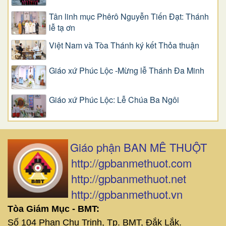
Tân linh mục Phêrô Nguyễn Tiến Đạt: Thánh
lễ tạ ơn
Việt Nam và Tòa Thánh ký kết Thỏa thuận
Giáo xứ Phúc Lộc -Mừng lễ Thánh Đa Minh
Giáo xứ Phúc Lộc: Lễ Chúa Ba Ngôi
Giáo phận BAN MÊ THUỘT
http://gpbanmethuot.com
http://gpbanmethuot.net
http://gpbanmethuot.vn
Tòa Giám Mục - BMT:
Số 104 Phan Chu Trinh, Tp. BMT, Đắk Lắk.