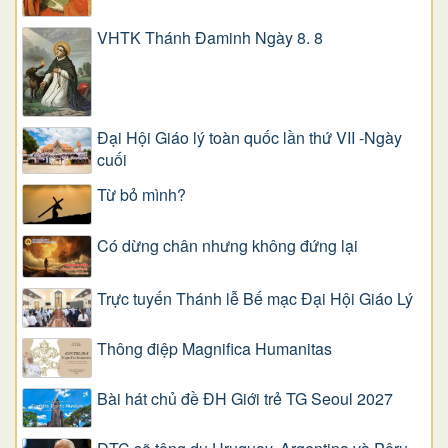
VHTK Thánh Đaminh Ngày 8. 8
Đại Hội Giáo lý toàn quốc lần thứ VII -Ngày
cuối
Từ bỏ mình?
Có dừng chân nhưng không đứng lại
Trực tuyến Thánh lễ Bế mạc Đại Hội Giáo Lý
Thông điệp Magnifica Humanitas
Bài hát chủ đề ĐH Giới trẻ TG Seoul 2027