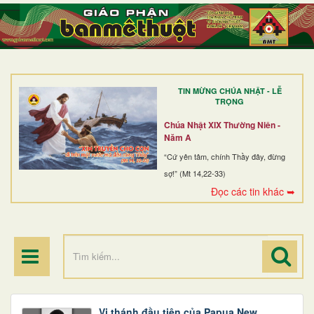
TRANG NHẤT
GIỚI THIỆU
GIÁO XỨ
TIN MỪNG CHÚA NHẬT - LỄ
DÒNG TU
TRỌNG
BAN MỤC VỤ
Chúa Nhật XIX Thường Niên -
Năm A
ĐOÀN THỂ CG
“Cứ yên tâm, chính Thầy đây, đừng
sợ!” (Mt 14,22-33)
LINH MỤC
Đọc các tin khác ➥
ĐIỂM HÀNH HƯƠNG
Vị thánh đầu tiên của Papua New