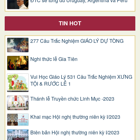
ĐTC sẽ tông du Uruguay, Argentina và Pêru
TIN HOT
277 Câu Trắc Nghiệm GIÁO LÝ DỰ TÒNG
Nghi thức lễ Gia Tiên
Vui Học Giáo Lý 531 Câu Trắc Nghiệm XƯNG
TỘI & RƯỚC LỄ 1
Thánh lễ Truyền chức Linh Mục -2023
Khai mạc Hội nghị thường niên kỳ I/2023
Biên bản Hội nghị thường niên kỳ I/2023