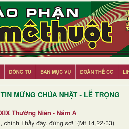
DÒNG TU
BAN MỤC VỤ
ĐOÀN THỂ CG
LI
TIN MỪNG CHÚA NHẬT - LỄ TRỌNG
 XIX Thường Niên - Năm A
, chính Thầy đây, đừng sợ!” (Mt 14,22-33)