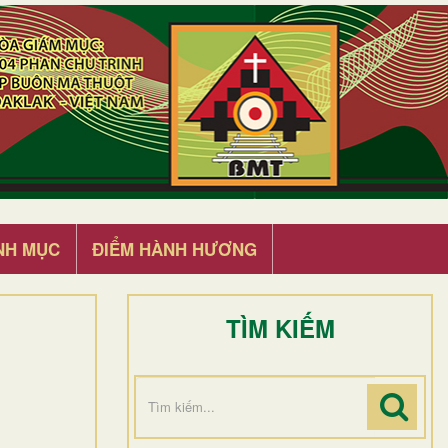
NH MỤC
ĐIỂM HÀNH HƯƠNG
TÌM KIẾM