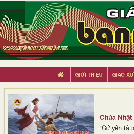
GIỚI THIỆU
GIÁO XỨ
Chúa Nhật
“Cứ yên tâm