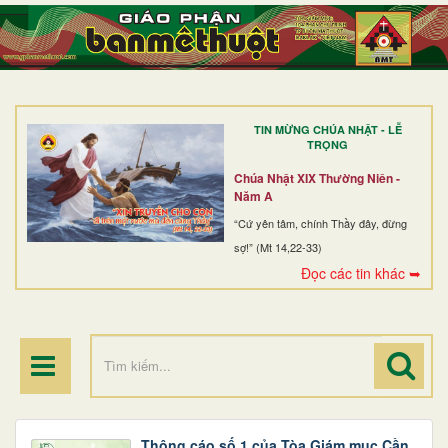
TRANG NHẤT
GIỚI THIỆU
GIÁO XỨ
TIN MỪNG CHÚA NHẬT - LỄ
DÒNG TU
TRỌNG
BAN MỤC VỤ
Chúa Nhật XIX Thường Niên -
Năm A
ĐOÀN THỂ CG
“Cứ yên tâm, chính Thầy đây, đừng
sợ!” (Mt 14,22-33)
LINH MỤC
Đọc các tin khác ➥
ĐIỂM HÀNH HƯƠNG
Thông cáo số 1 của Tòa Giám mục Cần